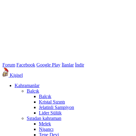
Forum
Facebook
Google Play
İlanlar
İndir
Kişisel
Kahramanlar
Balçık
Balçık
Kristal Sızıntı
Jelatinli Şampiyon
Lider Sülük
Sıradan kahraman
Melek
Nişancı
Tepe Devi