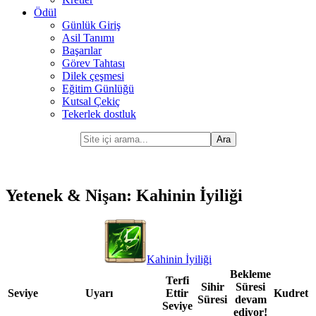
Ödül
Günlük Giriş
Asil Tanımı
Başarılar
Görev Tahtası
Dilek çeşmesi
Eğitim Günlüğü
Kutsal Çekiç
Tekerlek dostluk
Yetenek & Nişan: Kahinin İyiliği
Kahinin İyiliği
Bekleme
Terfi
Sihir
Süresi
Seviye
Uyarı
Ettir
Kudret
Süresi
devam
Seviye
ediyor!