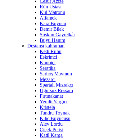
Cesur Azize
Rün Ustası
Kül Matronu
Alfamek
Kara Büyücü
Demir Bilek
Suskun Gayretkâr
Büyü Hanım
Destansı kahraman
Kedi Ruhu
Eskrimci
Kunoiçi
Seratika
Sarhoş Maymun
Mezarcı
Spartalı Mızrakçı
Uğursuz Ressam
Fırtınakanat
Yeraltı Yargıcı
Kristela
Tundra Toynak
Kılıç Büyücüsü
Alev Lordu
Çiçek Perisi
Katil Karga