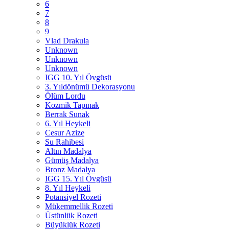
6
7
8
9
Vlad Drakula
Unknown
Unknown
Unknown
IGG 10. Yıl Övgüsü
3. Yıldönümü Dekorasyonu
Ölüm Lordu
Kozmik Tapınak
Berrak Sunak
6. Yıl Heykeli
Cesur Azize
Su Rahibesi
Altın Madalya
Gümüş Madalya
Bronz Madalya
IGG 15. Yıl Övgüsü
8. Yıl Heykeli
Potansiyel Rozeti
Mükemmellik Rozeti
Üstünlük Rozeti
Büyüklük Rozeti