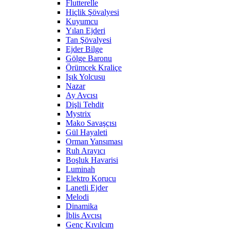
Flutterelle
Hiçlik Şövalyesi
Kuyumcu
Yılan Ejderi
Tan Şövalyesi
Ejder Bilge
Gölge Baronu
Örümcek Kraliçe
Işık Yolcusu
Nazar
Ay Avcısı
Dişli Tehdit
Mystrix
Mako Savaşçısı
Gül Hayaleti
Orman Yansıması
Ruh Arayıcı
Boşluk Havarisi
Luminah
Elektro Korucu
Lanetli Ejder
Melodi
Dinamika
İblis Avcısı
Genç Kıvılcım