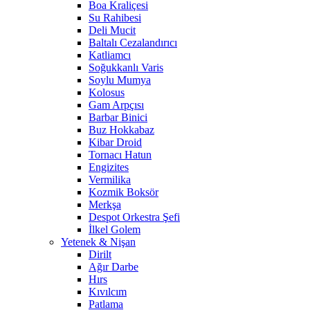
Boa Kraliçesi
Su Rahibesi
Deli Mucit
Baltalı Cezalandırıcı
Katliamcı
Soğukkanlı Varis
Soylu Mumya
Kolosus
Gam Arpçısı
Barbar Binici
Buz Hokkabaz
Kibar Droid
Tornacı Hatun
Engizites
Vermilika
Kozmik Boksör
Merkşa
Despot Orkestra Şefi
İlkel Golem
Yetenek & Nişan
Dirilt
Ağır Darbe
Hırs
Kıvılcım
Patlama