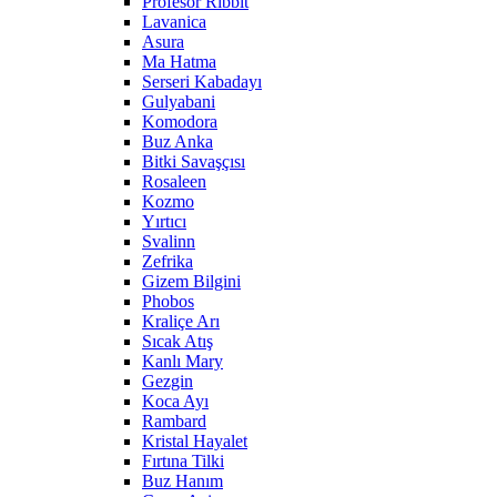
Profesör Ribbit
Lavanica
Asura
Ma Hatma
Serseri Kabadayı
Gulyabani
Komodora
Buz Anka
Bitki Savaşçısı
Rosaleen
Kozmo
Yırtıcı
Svalinn
Zefrika
Gizem Bilgini
Phobos
Kraliçe Arı
Sıcak Atış
Kanlı Mary
Gezgin
Koca Ayı
Rambard
Kristal Hayalet
Fırtına Tilki
Buz Hanım