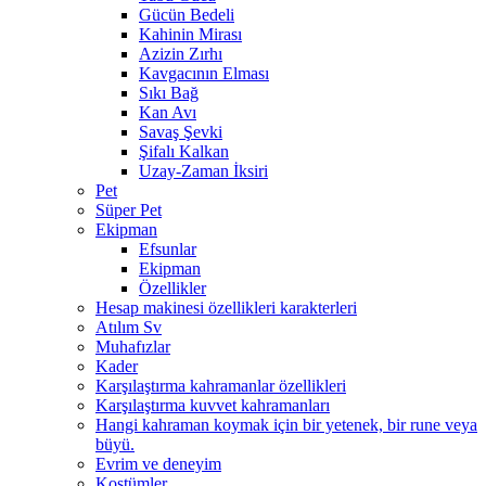
Gücün Bedeli
Kahinin Mirası
Azizin Zırhı
Kavgacının Elması
Sıkı Bağ
Kan Avı
Savaş Şevki
Şifalı Kalkan
Uzay-Zaman İksiri
Pet
Süper Pet
Ekipman
Efsunlar
Ekipman
Özellikler
Hesap makinesi özellikleri karakterleri
Atılım Sv
Muhafızlar
Kader
Karşılaştırma kahramanlar özellikleri
Karşılaştırma kuvvet kahramanları
Hangi kahraman koymak için bir yetenek, bir rune veya
büyü.
Evrim ve deneyim
Kostümler