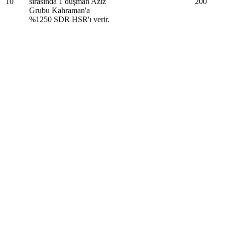
10
sırasında 1 düşman Aziz
200
Grubu Kahraman'a
%1250 SDR HSR'ı verir.