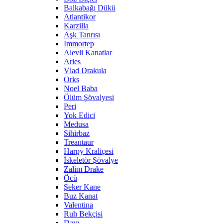
Balkabağı Dükü
Atlantikor
Karzilla
Aşk Tanrısı
Immortep
Alevli Kanatlar
Aries
Vlad Drakula
Orks
Noel Baba
Ölüm Şövalyesi
Peri
Yok Edici
Medusa
Sihirbaz
Treantaur
Harpy Kraliçesi
İskeletör Şövalye
Zalim Drake
Öcü
Şeker Kane
Buz Kanat
Valentina
Ruh Bekçisi
Dayı