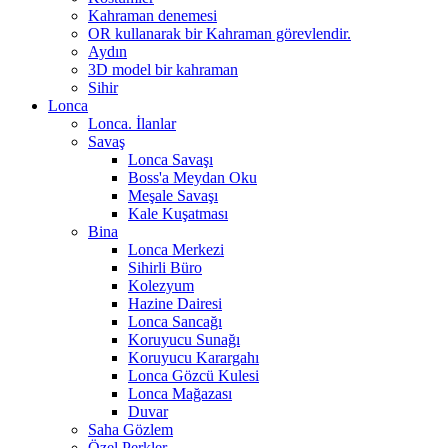
Kahraman denemesi
OR kullanarak bir Kahraman görevlendir.
Aydın
3D model bir kahraman
Sihir
Lonca
Lonca. İlanlar
Savaş
Lonca Savaşı
Boss'a Meydan Oku
Meşale Savaşı
Kale Kuşatması
Bina
Lonca Merkezi
Sihirli Büro
Kolezyum
Hazine Dairesi
Lonca Sancağı
Koruyucu Sunağı
Koruyucu Karargahı
Lonca Gözcü Kulesi
Lonca Mağazası
Duvar
Saha Gözlem
Özel Perkler