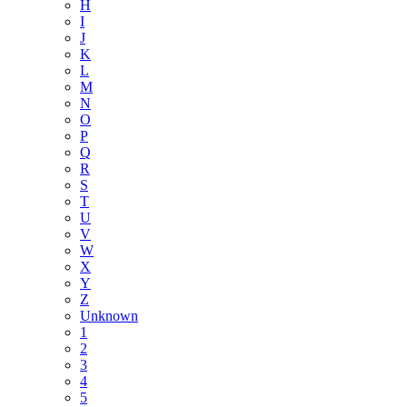
H
I
J
K
L
M
N
O
P
Q
R
S
T
U
V
W
X
Y
Z
Unknown
1
2
3
4
5