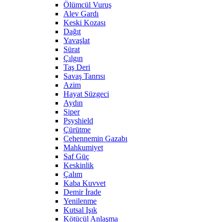
Ölümcül Vuruş
Alev Gardı
Keski Kozası
Dağıt
Yavaşlat
Sürat
Çılgın
Taş Deri
Savaş Tanrısı
Azim
Hayat Süzgeci
Aydın
Siper
Psyshield
Çürütme
Cehennemin Gazabı
Mahkumiyet
Saf Güç
Keskinlik
Çalım
Kaba Kuvvet
Demir İrade
Yenilenme
Kutsal Işık
Kötücül Anlaşma