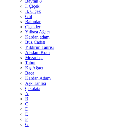
Bayrak 8
I. Çiçek
II. Çiçek
Gül
Balonlar
Çiçekler
Yılbaşı Ağacı
Kardan adam
Buz Cadısı
Yıldırım Tanrısı
Atadam Kralı
Mezartaşı
Tabut
Kış Ağacı
Baca
Kardan Adam
Aşk Tanrısı
Çikolata
A
B
C
D
E
F
G