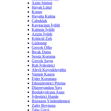
Azim Sürüşü
Hayati Lütuf
Kopuş
Hayatta Kalma
Çabukluk
Kavgacının İyiliği
Kahinin İyiliği
Azizin İyiliği
Kötücül Zırh
Gizlenme
Gerçek Öfke
Bıçak Dansı
Sessiz Koruma
Gerçek Saygı
Ruh İyileştirici
Alevli Kuyrukluyıldız
Vampir Kasesi
Ejder Koruması
Etkisizleştirici Prizma
Düzenyandaşı Yayı
Boşlukyolcusu Asası
İyileştirici Hamle
Rüzgarın Yönlendirmesi
Zafer Boynuzu
Tabu Gücü