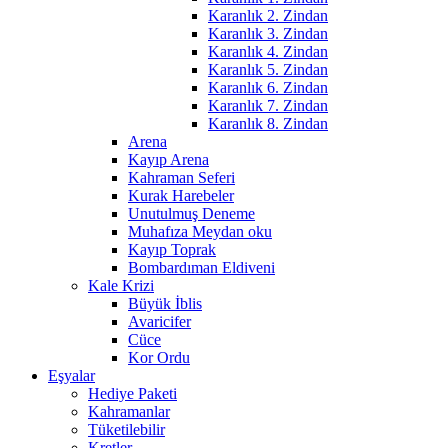
Karanlık 2. Zindan
Karanlık 3. Zindan
Karanlık 4. Zindan
Karanlık 5. Zindan
Karanlık 6. Zindan
Karanlık 7. Zindan
Karanlık 8. Zindan
Arena
Kayıp Arena
Kahraman Seferi
Kurak Harebeler
Unutulmuş Deneme
Muhafıza Meydan oku
Kayıp Toprak
Bombardıman Eldiveni
Kale Krizi
Büyük İblis
Avaricifer
Cüce
Kor Ordu
Eşyalar
Hediye Paketi
Kahramanlar
Tüketilebilir
Kretler