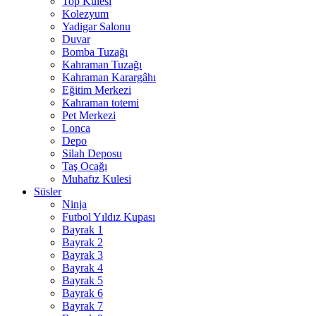
Top Kulesi
Kolezyum
Yadigar Salonu
Duvar
Bomba Tuzağı
Kahraman Tuzağı
Kahraman Karargâhı
Eğitim Merkezi
Kahraman totemi
Pet Merkezi
Lonca
Depo
Silah Deposu
Taş Ocağı
Muhafız Kulesi
Süsler
Ninja
Futbol Yıldız Kupası
Bayrak 1
Bayrak 2
Bayrak 3
Bayrak 4
Bayrak 5
Bayrak 6
Bayrak 7