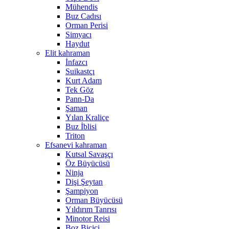
Mühendis
Buz Cadısı
Orman Perisi
Simyacı
Haydut
Elit kahraman
İnfazcı
Suikastçı
Kurt Adam
Tek Göz
Pann-Da
Şaman
Yılan Kraliçe
Buz İblisi
Triton
Efsanevi kahraman
Kutsal Savaşçı
Öz Büyücüsü
Ninja
Dişi Şeytan
Şampiyon
Orman Büyücüsü
Yıldırım Tanrısı
Minotor Reisi
Boz Biçici