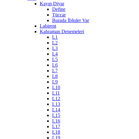
Kayıp Diyar
Define
Tüccar
Burada İblisler Var
Labirent
Kahraman Denemeleri
L1
L2
L3
L4
L5
L6
L7
L8
L9
L10
L11
L12
L13
L14
L15
L16
L17
L18
L19