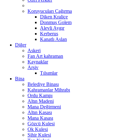
Koruyucuları Çağırma
Diken Kraliçe
Donmuş Golem
Alevli Aygır
Kerberus
Kanatlı Aslan
Diğer
Askeri
Fan Art kahraman
Kaynaklar
Arşiv
Tılsımlar
Bina
Belediye Binası
Kahramanlar Mihrabı
Ordu Kampı
Altın Madeni
Mana Değirmeni
Altın Kasası
Mana Kasası
Gözcü Kulesi
Ok Kulesi
Sihir Kulesi