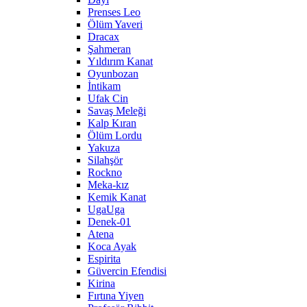
Prenses Leo
Ölüm Yaveri
Dracax
Şahmeran
Yıldırım Kanat
Oyunbozan
İntikam
Ufak Cin
Savaş Meleği
Kalp Kıran
Ölüm Lordu
Yakuza
Silahşör
Rockno
Meka-kız
Kemik Kanat
UgaUga
Denek-01
Atena
Koca Ayak
Espirita
Güvercin Efendisi
Kirina
Fırtına Yiyen