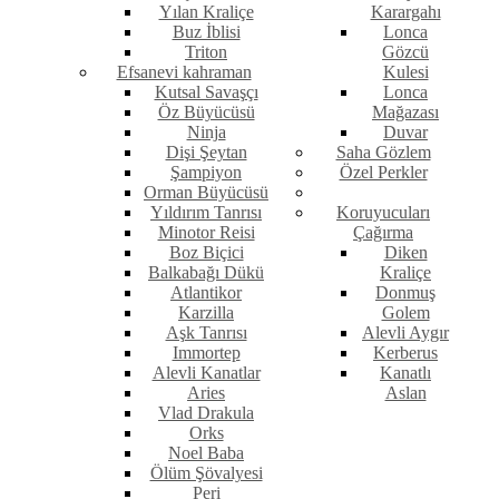
Yılan Kraliçe
Karargahı
Buz İblisi
Lonca
Triton
Gözcü
Efsanevi kahraman
Kulesi
Kutsal Savaşçı
Lonca
Öz Büyücüsü
Mağazası
Ninja
Duvar
Dişi Şeytan
Saha Gözlem
Şampiyon
Özel Perkler
Orman Büyücüsü
Yıldırım Tanrısı
Koruyucuları
Minotor Reisi
Çağırma
Boz Biçici
Diken
Balkabağı Dükü
Kraliçe
Atlantikor
Donmuş
Karzilla
Golem
Aşk Tanrısı
Alevli Aygır
Immortep
Kerberus
Alevli Kanatlar
Kanatlı
Aries
Aslan
Vlad Drakula
Orks
Noel Baba
Ölüm Şövalyesi
Peri