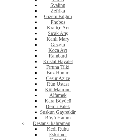
Svalinn
Zefrika
Gizem Bilgini
Phobos
Kraliçe Arı
Sıcak Atış
Kanlı Mary
Gezgin
Koca Ayı
Rambard
Kristal Hayalet
Fırtına Tilki
Buz Hanım
Cesur Azize
Rün Ustası
Kül Matronu
Alfamek
Kara Büyücü
Demir Bilek
Suskun Gayretkâr
Büyü Hanım
Destansı kahraman
Kedi Ruhu
Eskrimci