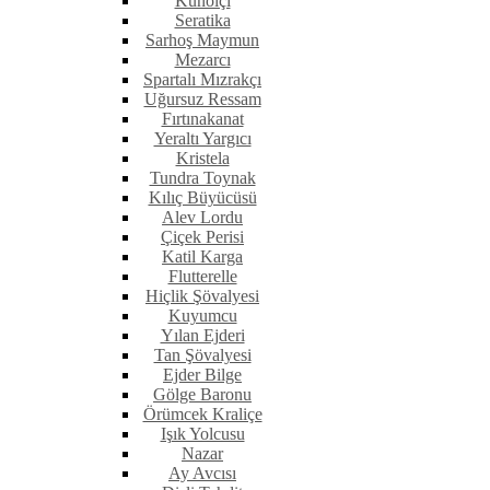
Kunoiçi
Seratika
Sarhoş Maymun
Mezarcı
Spartalı Mızrakçı
Uğursuz Ressam
Fırtınakanat
Yeraltı Yargıcı
Kristela
Tundra Toynak
Kılıç Büyücüsü
Alev Lordu
Çiçek Perisi
Katil Karga
Flutterelle
Hiçlik Şövalyesi
Kuyumcu
Yılan Ejderi
Tan Şövalyesi
Ejder Bilge
Gölge Baronu
Örümcek Kraliçe
Işık Yolcusu
Nazar
Ay Avcısı