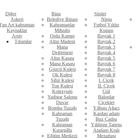
Diğer
Bina
Süsler
Askeri
Belediye Binası
Ninja
Fan Art kahraman
Kahramanlar
Futbol Yıldız
Kaynaklar
Mihrabı
Kupası
Arşiv
Ordu Kampı
Bayrak 1
Tılsımlar
Altın Madeni
Bayrak 2
Mana
Bayrak 3
Değirmeni
Bayrak 4
Altın Kasası
Bayrak 5
Mana Kasası
Bayrak 6
Gözcü Kulesi
Bayrak 7
Ok Kulesi
Bayrak 8
Sihir Kulesi
I. Çiçek
Top Kulesi
II. Çiçek
Kolezyum
Gül
Yadigar Salonu
Balonlar
Duvar
Çiçekler
Bomba Tuzağı
Yılbaşı Ağacı
Kahraman
Kardan adam
Tuzağı
Buz Cadısı
Kahraman
Yıldırım Tanrısı
Karargâhı
Atadam Kralı
Eğitim Merkezi
Mezartaşı