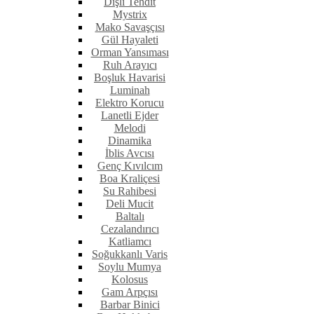
Dişli Tehdit
Mystrix
Mako Savaşçısı
Gül Hayaleti
Orman Yansıması
Ruh Arayıcı
Boşluk Havarisi
Luminah
Elektro Korucu
Lanetli Ejder
Melodi
Dinamika
İblis Avcısı
Genç Kıvılcım
Boa Kraliçesi
Su Rahibesi
Deli Mucit
Baltalı
Cezalandırıcı
Katliamcı
Soğukkanlı Varis
Soylu Mumya
Kolosus
Gam Arpçısı
Barbar Binici