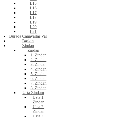
L15
L16
L17
L18
L19
L20
L21
Burada Canavarlar Var
Baskın
Zindan
Zindan
1. Zindan
2. Zindan
3. Zindan
4. Zindan
5. Zindan
6. Zindan
7. Zindan
8. Zindan
Usta Zindanı
Usta 1.
Zindan
Usta 2.
Zindan
Usta 3.