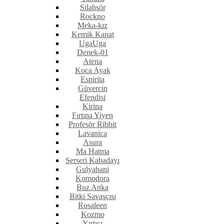
Silahşör
Rockno
Meka-kız
Kemik Kanat
UgaUga
Denek-01
Atena
Koca Ayak
Espirita
Güvercin
Efendisi
Kirina
Fırtına Yiyen
Profesör Ribbit
Lavanica
Asura
Ma Hatma
Serseri Kabadayı
Gulyabani
Komodora
Buz Anka
Bitki Savaşçısı
Rosaleen
Kozmo
Yırtıcı