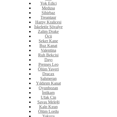
Yok Edici
Medusa
Sihirbaz
Treantaur
Harpy Kraliçesi
İskeletör Şövalye
Zalim Drake
Öcü
Şeker Kane
Buz Kanat
Valentina
Ruh Bekçisi
Dayı
Prenses Leo
Ölüm Yaveri
Dracax
Şahmeran
Yıldırım Kanat
Oyunbozan
İntikam
Ufak Cin
Savaş Meleği
Kalp Kıran
Ölüm Lordu
Yakuza