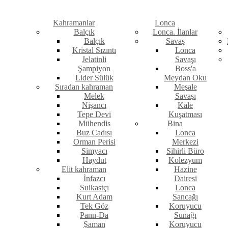
Kahramanlar
Lonca
Balçık
Lonca. İlanlar
Balçık
Savaş
Kristal Sızıntı
Lonca
Jelatinli
Savaşı
Şampiyon
Boss'a
Lider Sülük
Meydan Oku
Sıradan kahraman
Meşale
Melek
Savaşı
Nişancı
Kale
Tepe Devi
Kuşatması
Mühendis
Bina
Buz Cadısı
Lonca
Orman Perisi
Merkezi
Simyacı
Sihirli Büro
Haydut
Kolezyum
Elit kahraman
Hazine
İnfazcı
Dairesi
Suikastçı
Lonca
Kurt Adam
Sancağı
Tek Göz
Koruyucu
Pann-Da
Sunağı
Şaman
Koruyucu