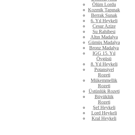
Ölüm Lordu
Kozmik Tapınak
Berrak Sunak
6. Yıl Heykeli
Cesur Azize
Su Rahibesi
Altın Madalya
Gümüş Madalya
Bronz Madalya
IGG 15. Yıl
Övgüsü
8. Yıl Heykeli
Potansiyel
Rozeti
Mükemmellik
Rozeti
Üstünlük Rozeti
Büyüklük
Rozeti
Şef Heykeli
Lord Heykeli
Kral Heykeli