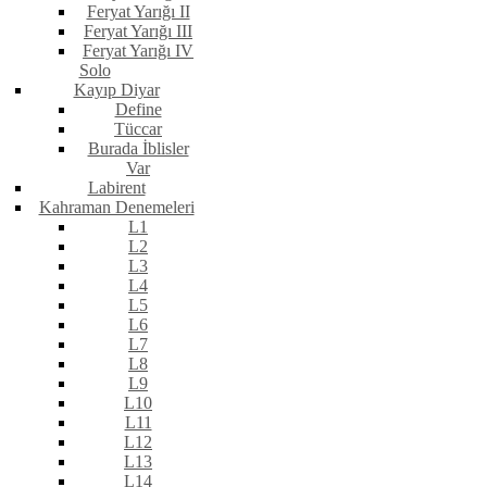
Feryat Yarığı II
Feryat Yarığı III
Feryat Yarığı IV
Solo
Kayıp Diyar
Define
Tüccar
Burada İblisler
Var
Labirent
Kahraman Denemeleri
L1
L2
L3
L4
L5
L6
L7
L8
L9
L10
L11
L12
L13
L14