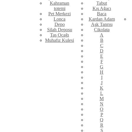
Kahraman
Tabut
totemi
Kış Ağacı
Pet Merkezi
Baca
Lonca
Kardan Adam
Depo
Aşk Tanrısı
Silah Deposu
Çikolata
Taş Ocağı
A
Muhafız Kulesi
B
C
D
E
F
G
H
I
J
K
L
M
N
O
P
Q
R
S