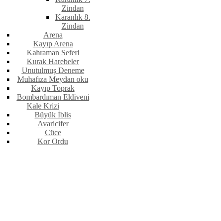
Zindan
Karanlık 8.
Zindan
Arena
Kayıp Arena
Kahraman Seferi
Kurak Harebeler
Unutulmuş Deneme
Muhafıza Meydan oku
Kayıp Toprak
Bombardıman Eldiveni
Kale Krizi
Büyük İblis
Avaricifer
Cüce
Kor Ordu