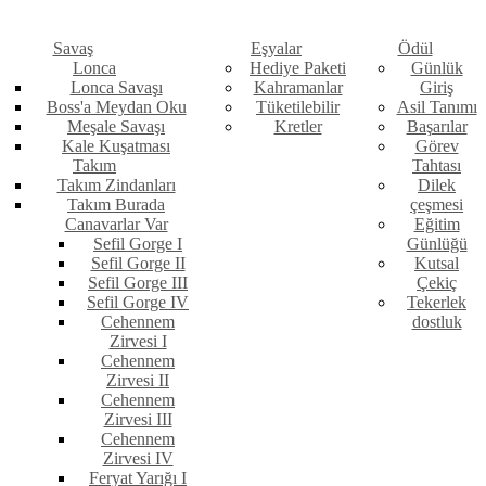
Savaş
Eşyalar
Ödül
Lonca
Hediye Paketi
Günlük
Lonca Savaşı
Kahramanlar
Giriş
Boss'a Meydan Oku
Tüketilebilir
Asil Tanımı
Meşale Savaşı
Kretler
Başarılar
Kale Kuşatması
Görev
Takım
Tahtası
Takım Zindanları
Dilek
Takım Burada
çeşmesi
Canavarlar Var
Eğitim
Sefil Gorge I
Günlüğü
Sefil Gorge II
Kutsal
Sefil Gorge III
Çekiç
Sefil Gorge IV
Tekerlek
Cehennem
dostluk
Zirvesi I
Cehennem
Zirvesi II
Cehennem
Zirvesi III
Cehennem
Zirvesi IV
Feryat Yarığı I