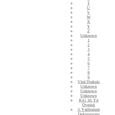
T
U
V
W
X
Y
Z
Unknown
1
2
3
4
5
6
7
8
9
Vlad Drakula
Unknown
Unknown
Unknown
IGG 10. Yıl
Övgüsü
3. Yıldönümü
Dekorasyonu