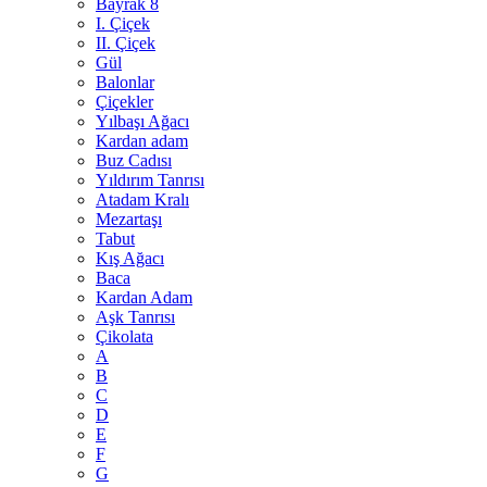
Bayrak 8
I. Çiçek
II. Çiçek
Gül
Balonlar
Çiçekler
Yılbaşı Ağacı
Kardan adam
Buz Cadısı
Yıldırım Tanrısı
Atadam Kralı
Mezartaşı
Tabut
Kış Ağacı
Baca
Kardan Adam
Aşk Tanrısı
Çikolata
A
B
C
D
E
F
G