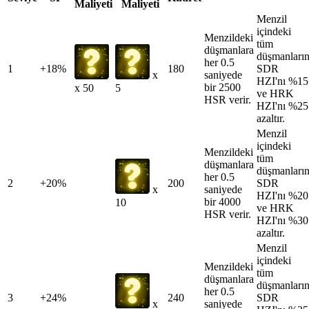
Maliyeti
Maliyeti
Menzil
içindeki
Menzildeki
tüm
düşmanlara
düşmanları
her 0.5
1
+18%
180
SDR
saniyede
x
HZI'nı %15
bir 2500
x 50
5
ve HRK
HSR verir.
HZI'nı %25
azaltır.
Menzil
içindeki
Menzildeki
tüm
düşmanlara
düşmanları
her 0.5
2
+20%
200
SDR
saniyede
x
HZI'nı %20
bir 4000
10
ve HRK
HSR verir.
HZI'nı %30
azaltır.
Menzil
içindeki
Menzildeki
tüm
düşmanlara
düşmanları
her 0.5
3
+24%
240
SDR
saniyede
x