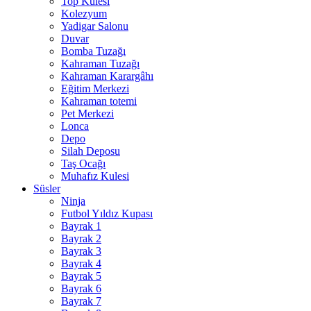
Top Kulesi
Kolezyum
Yadigar Salonu
Duvar
Bomba Tuzağı
Kahraman Tuzağı
Kahraman Karargâhı
Eğitim Merkezi
Kahraman totemi
Pet Merkezi
Lonca
Depo
Silah Deposu
Taş Ocağı
Muhafız Kulesi
Süsler
Ninja
Futbol Yıldız Kupası
Bayrak 1
Bayrak 2
Bayrak 3
Bayrak 4
Bayrak 5
Bayrak 6
Bayrak 7