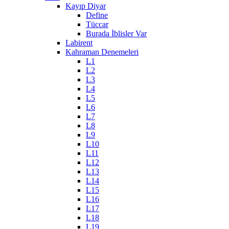
Kayıp Diyar
Define
Tüccar
Burada İblisler Var
Labirent
Kahraman Denemeleri
L1
L2
L3
L4
L5
L6
L7
L8
L9
L10
L11
L12
L13
L14
L15
L16
L17
L18
L19