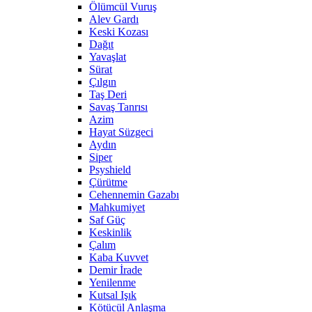
Ölümcül Vuruş
Alev Gardı
Keski Kozası
Dağıt
Yavaşlat
Sürat
Çılgın
Taş Deri
Savaş Tanrısı
Azim
Hayat Süzgeci
Aydın
Siper
Psyshield
Çürütme
Cehennemin Gazabı
Mahkumiyet
Saf Güç
Keskinlik
Çalım
Kaba Kuvvet
Demir İrade
Yenilenme
Kutsal Işık
Kötücül Anlaşma