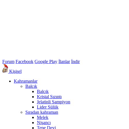
Forum
Facebook
Google Play
İlanlar
İndir
Kişisel
Kahramanlar
Balçık
Balçık
Kristal Sızıntı
Jelatinli Şampiyon
Lider Sülük
Sıradan kahraman
Melek
Nişancı
Tepe Devi