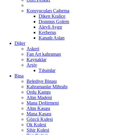
Koruyucuları Çağırma
Diken Kraliçe
Donmuş Golem
Alevli Aygır
Kerberus
Kanatlı Aslan
Diğer
Askeri
Fan Art kahraman
Kaynaklar
Arşiv
Tılsımlar
Bina
Belediye Binası
Kahramanlar Mihrabı
Ordu Kampı
Altın Madeni
Mana Değirmeni
Altın Kasası
Mana Kasası
Gözcü Kulesi
Ok Kulesi
Sihir Kulesi