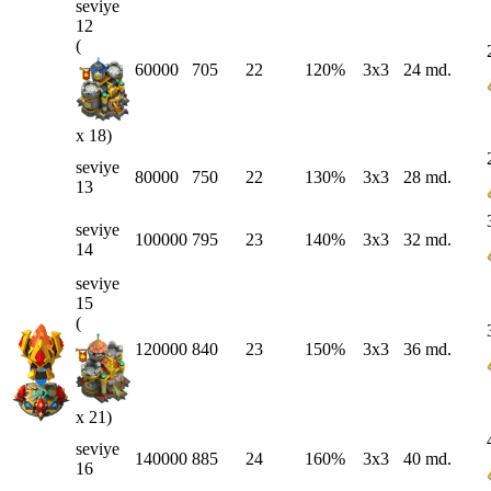
seviye
12
(
60000
705
22
120%
3x3
24 md.
x 18)
seviye
80000
750
22
130%
3x3
28 md.
13
seviye
100000
795
23
140%
3x3
32 md.
14
seviye
15
(
120000
840
23
150%
3x3
36 md.
x 21)
seviye
140000
885
24
160%
3x3
40 md.
16