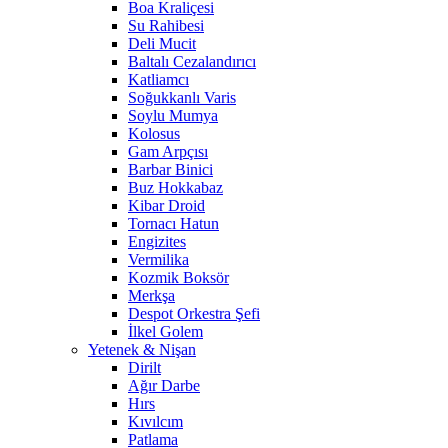
Boa Kraliçesi
Su Rahibesi
Deli Mucit
Baltalı Cezalandırıcı
Katliamcı
Soğukkanlı Varis
Soylu Mumya
Kolosus
Gam Arpçısı
Barbar Binici
Buz Hokkabaz
Kibar Droid
Tornacı Hatun
Engizites
Vermilika
Kozmik Boksör
Merkşa
Despot Orkestra Şefi
İlkel Golem
Yetenek & Nişan
Dirilt
Ağır Darbe
Hırs
Kıvılcım
Patlama