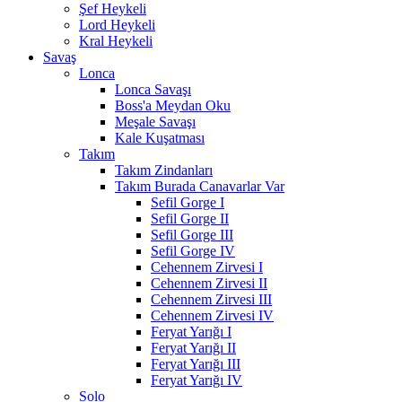
Şef Heykeli
Lord Heykeli
Kral Heykeli
Savaş
Lonca
Lonca Savaşı
Boss'a Meydan Oku
Meşale Savaşı
Kale Kuşatması
Takım
Takım Zindanları
Takım Burada Canavarlar Var
Sefil Gorge I
Sefil Gorge II
Sefil Gorge III
Sefil Gorge IV
Cehennem Zirvesi I
Cehennem Zirvesi II
Cehennem Zirvesi III
Cehennem Zirvesi IV
Feryat Yarığı I
Feryat Yarığı II
Feryat Yarığı III
Feryat Yarığı IV
Solo