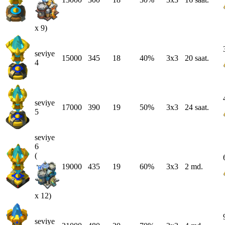
x 9)
seviye
15000
345
18
40%
3x3
20 saat.
4
seviye
17000
390
19
50%
3x3
24 saat.
5
seviye
6
(
19000
435
19
60%
3x3
2 md.
x 12)
seviye