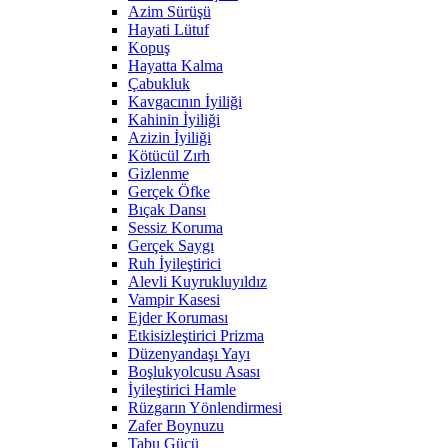
Azim Sürüşü
Hayati Lütuf
Kopuş
Hayatta Kalma
Çabukluk
Kavgacının İyiliği
Kahinin İyiliği
Azizin İyiliği
Kötücül Zırh
Gizlenme
Gerçek Öfke
Bıçak Dansı
Sessiz Koruma
Gerçek Saygı
Ruh İyileştirici
Alevli Kuyrukluyıldız
Vampir Kasesi
Ejder Koruması
Etkisizleştirici Prizma
Düzenyandaşı Yayı
Boşlukyolcusu Asası
İyileştirici Hamle
Rüzgarın Yönlendirmesi
Zafer Boynuzu
Tabu Gücü