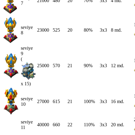
21000
480
20
70%
3x3
4 md.
7
seviye
23000
525
20
80%
3x3
8 md.
8
seviye
9
(
25000
570
21
90%
3x3
12 md.
x 15)
seviye
27000
615
21
100%
3x3
16 md.
10
seviye
40000
660
22
110%
3x3
20 md.
11