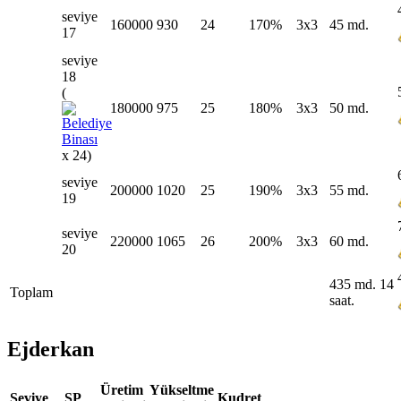
seviye
160000
930
24
170%
3x3
45 md.
17
seviye
18
(
180000
975
25
180%
3x3
50 md.
x 24)
seviye
200000
1020
25
190%
3x3
55 md.
19
seviye
220000
1065
26
200%
3x3
60 md.
20
435 md. 14
Toplam
saat.
Ejderkan
Üretim
Yükseltme
Seviye
SP
Kudret