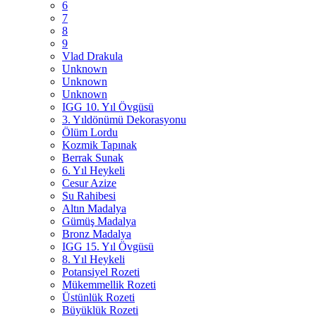
6
7
8
9
Vlad Drakula
Unknown
Unknown
Unknown
IGG 10. Yıl Övgüsü
3. Yıldönümü Dekorasyonu
Ölüm Lordu
Kozmik Tapınak
Berrak Sunak
6. Yıl Heykeli
Cesur Azize
Su Rahibesi
Altın Madalya
Gümüş Madalya
Bronz Madalya
IGG 15. Yıl Övgüsü
8. Yıl Heykeli
Potansiyel Rozeti
Mükemmellik Rozeti
Üstünlük Rozeti
Büyüklük Rozeti