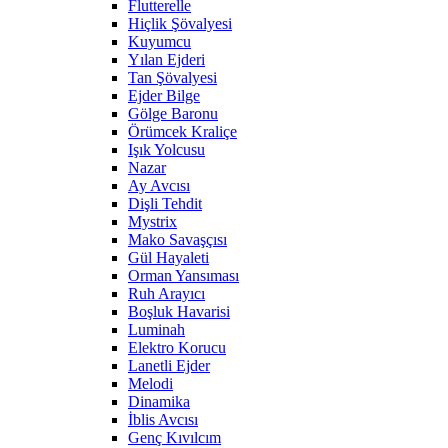
Flutterelle
Hiçlik Şövalyesi
Kuyumcu
Yılan Ejderi
Tan Şövalyesi
Ejder Bilge
Gölge Baronu
Örümcek Kraliçe
Işık Yolcusu
Nazar
Ay Avcısı
Dişli Tehdit
Mystrix
Mako Savaşçısı
Gül Hayaleti
Orman Yansıması
Ruh Arayıcı
Boşluk Havarisi
Luminah
Elektro Korucu
Lanetli Ejder
Melodi
Dinamika
İblis Avcısı
Genç Kıvılcım