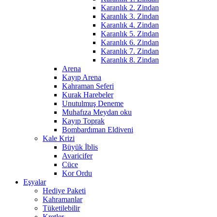
Karanlık 2. Zindan
Karanlık 3. Zindan
Karanlık 4. Zindan
Karanlık 5. Zindan
Karanlık 6. Zindan
Karanlık 7. Zindan
Karanlık 8. Zindan
Arena
Kayıp Arena
Kahraman Seferi
Kurak Harebeler
Unutulmuş Deneme
Muhafıza Meydan oku
Kayıp Toprak
Bombardıman Eldiveni
Kale Krizi
Büyük İblis
Avaricifer
Cüce
Kor Ordu
Eşyalar
Hediye Paketi
Kahramanlar
Tüketilebilir
Kretler