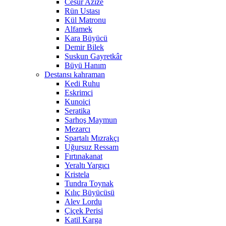
Cesur Azize
Rün Ustası
Kül Matronu
Alfamek
Kara Büyücü
Demir Bilek
Suskun Gayretkâr
Büyü Hanım
Destansı kahraman
Kedi Ruhu
Eskrimci
Kunoiçi
Seratika
Sarhoş Maymun
Mezarcı
Spartalı Mızrakçı
Uğursuz Ressam
Fırtınakanat
Yeraltı Yargıcı
Kristela
Tundra Toynak
Kılıç Büyücüsü
Alev Lordu
Çiçek Perisi
Katil Karga