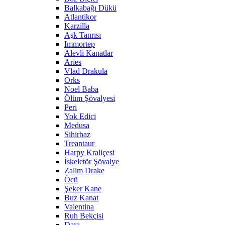
Balkabağı Dükü
Atlantikor
Karzilla
Aşk Tanrısı
Immortep
Alevli Kanatlar
Aries
Vlad Drakula
Orks
Noel Baba
Ölüm Şövalyesi
Peri
Yok Edici
Medusa
Sihirbaz
Treantaur
Harpy Kraliçesi
İskeletör Şövalye
Zalim Drake
Öcü
Şeker Kane
Buz Kanat
Valentina
Ruh Bekçisi
Dayı