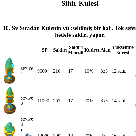
Sihir Kulesi
10. Sv Sıradan Kulenin yükseltilmiş bir hali. Tek sefe
hedefe saldırı yapar.
Saldırı
Yükseltme
SP
Saldırı
Kudret
Alan
Menzili
Süresi
seviye
9000
210
17
10%
3x3
12 saat.
1
seviye
11000
255
17
20%
3x3
14 saat.
2
seviye
3
(
13000
300
18
30%
3x3
16 saat.