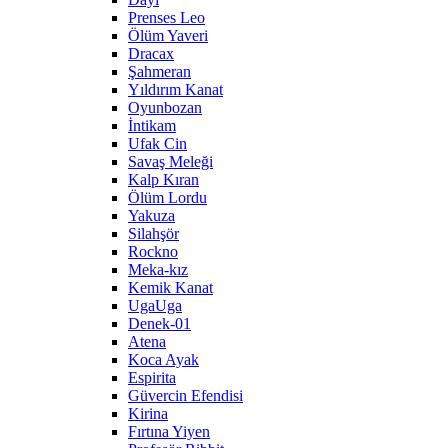
Prenses Leo
Ölüm Yaveri
Dracax
Şahmeran
Yıldırım Kanat
Oyunbozan
İntikam
Ufak Cin
Savaş Meleği
Kalp Kıran
Ölüm Lordu
Yakuza
Silahşör
Rockno
Meka-kız
Kemik Kanat
UgaUga
Denek-01
Atena
Koca Ayak
Espirita
Güvercin Efendisi
Kirina
Fırtına Yiyen