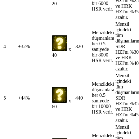
HZI'nı %25
bir 6000
20
ve HRK
HSR verir.
HZI'nı %35
azaltır.
Menzil
içindeki
Menzildeki
tüm
düşmanlara
düşmanları
her 0.5
4
+32%
320
SDR
saniyede
x
HZI'nı %30
bir 8000
40
ve HRK
HSR verir.
HZI'nı %40
azaltır.
Menzil
içindeki
Menzildeki
tüm
düşmanlara
düşmanları
her 0.5
5
+44%
440
SDR
saniyede
x
HZI'nı %35
bir 10000
60
ve HRK
HSR verir.
HZI'nı %45
azaltır.
Menzil
içindeki
Menzildeki
tüm