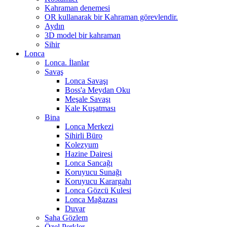
Kahraman denemesi
OR kullanarak bir Kahraman görevlendir.
Aydın
3D model bir kahraman
Sihir
Lonca
Lonca. İlanlar
Savaş
Lonca Savaşı
Boss'a Meydan Oku
Meşale Savaşı
Kale Kuşatması
Bina
Lonca Merkezi
Sihirli Büro
Kolezyum
Hazine Dairesi
Lonca Sancağı
Koruyucu Sunağı
Koruyucu Karargahı
Lonca Gözcü Kulesi
Lonca Mağazası
Duvar
Saha Gözlem
Özel Perkler