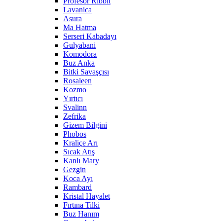
Profesör Ribbit
Lavanica
Asura
Ma Hatma
Serseri Kabadayı
Gulyabani
Komodora
Buz Anka
Bitki Savaşçısı
Rosaleen
Kozmo
Yırtıcı
Svalinn
Zefrika
Gizem Bilgini
Phobos
Kraliçe Arı
Sıcak Atış
Kanlı Mary
Gezgin
Koca Ayı
Rambard
Kristal Hayalet
Fırtına Tilki
Buz Hanım