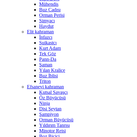
Mühendis
Buz Cadısı
Orman Perisi
Simyacı
Haydut
Elit kahraman
İnfazcı
Suikastçı
Kurt Adam
Tek Göz
Pann-Da
Şaman
Yılan Kraliçe
Buz İblisi
Triton
Efsanevi kahraman
Kutsal Savaşçı
Öz Büyücüsü
Ninja
Dişi Şeytan
Şampiyon
Orman Büyücüsü
Yıldırım Tanrısı
Minotor Reisi
Boz Biçici