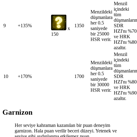
Menzil
içindeki
Menzildeki
tüm
düşmanlara
düşmanları
her 0.5
9
+135%
1350
SDR
saniyede
x
HZI'nı %70
bir 25000
150
ve HRK
HSR verir.
HZI'nı %80
azaltır.
Menzil
içindeki
Menzildeki
tüm
düşmanlara
düşmanları
her 0.5
10
+170%
1700
SDR
saniyede
HZI'nı %80
bir 30000
ve HRK
HSR verir.
HZI'nı %90
azaltır.
Garnizon
Her seviye kahraman kazanılan bir puan deneyim
garnizon. Hala puan verilir beceri düzeyi. Yetenek ve
seviye gibi aydınlanma etkilemez puan.