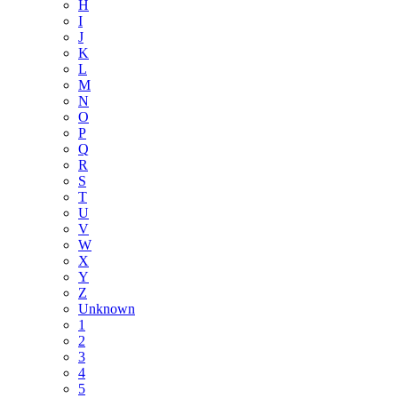
H
I
J
K
L
M
N
O
P
Q
R
S
T
U
V
W
X
Y
Z
Unknown
1
2
3
4
5