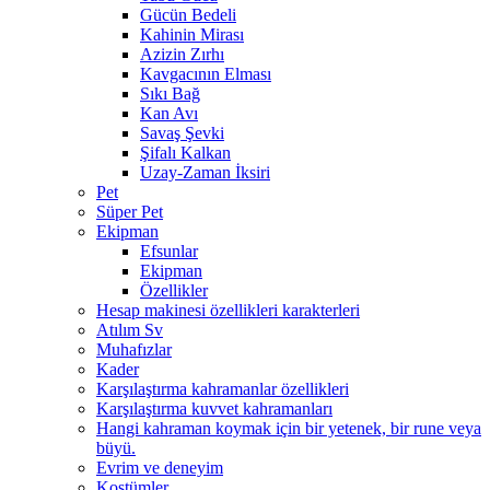
Gücün Bedeli
Kahinin Mirası
Azizin Zırhı
Kavgacının Elması
Sıkı Bağ
Kan Avı
Savaş Şevki
Şifalı Kalkan
Uzay-Zaman İksiri
Pet
Süper Pet
Ekipman
Efsunlar
Ekipman
Özellikler
Hesap makinesi özellikleri karakterleri
Atılım Sv
Muhafızlar
Kader
Karşılaştırma kahramanlar özellikleri
Karşılaştırma kuvvet kahramanları
Hangi kahraman koymak için bir yetenek, bir rune veya
büyü.
Evrim ve deneyim
Kostümler