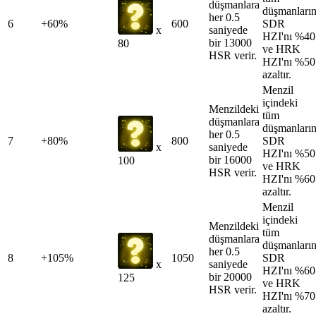
düşmanlara
düşmanları
her 0.5
6
+60%
600
SDR
saniyede
x
HZI'nı %40
bir 13000
80
ve HRK
HSR verir.
HZI'nı %50
azaltır.
Menzil
içindeki
Menzildeki
tüm
düşmanlara
düşmanları
her 0.5
7
+80%
800
SDR
saniyede
x
HZI'nı %50
bir 16000
100
ve HRK
HSR verir.
HZI'nı %60
azaltır.
Menzil
içindeki
Menzildeki
tüm
düşmanlara
düşmanları
her 0.5
8
+105%
1050
SDR
saniyede
x
HZI'nı %60
bir 20000
125
ve HRK
HSR verir.
HZI'nı %70
azaltır.