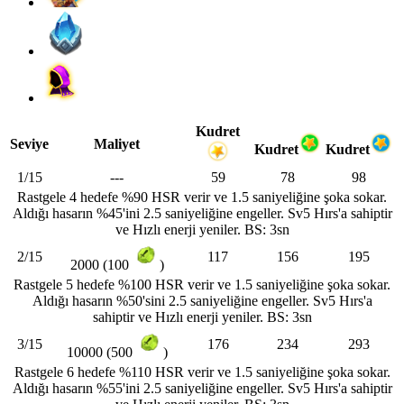
Kudret
Seviye
Maliyet
Kudret
Kudret
1/15
---
59
78
98
Rastgele 4 hedefe %90 HSR verir ve 1.5 saniyeliğine şoka sokar.
Aldığı hasarın %45'ini 2.5 saniyeliğine engeller. Sv5 Hırs'a sahiptir
ve Hızlı enerji yeniler. BS: 3sn
2/15
117
156
195
2000 (100
)
Rastgele 5 hedefe %100 HSR verir ve 1.5 saniyeliğine şoka sokar.
Aldığı hasarın %50'sini 2.5 saniyeliğine engeller. Sv5 Hırs'a
sahiptir ve Hızlı enerji yeniler. BS: 3sn
3/15
176
234
293
10000 (500
)
Rastgele 6 hedefe %110 HSR verir ve 1.5 saniyeliğine şoka sokar.
Aldığı hasarın %55'ini 2.5 saniyeliğine engeller. Sv5 Hırs'a sahiptir