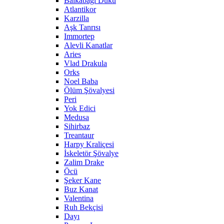
Balkabağı Dükü
Atlantikor
Karzilla
Aşk Tanrısı
Immortep
Alevli Kanatlar
Aries
Vlad Drakula
Orks
Noel Baba
Ölüm Şövalyesi
Peri
Yok Edici
Medusa
Sihirbaz
Treantaur
Harpy Kraliçesi
İskeletör Şövalye
Zalim Drake
Öcü
Şeker Kane
Buz Kanat
Valentina
Ruh Bekçisi
Dayı