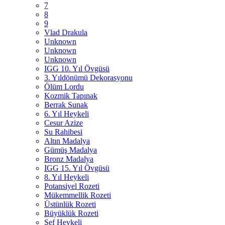
7
8
9
Vlad Drakula
Unknown
Unknown
Unknown
IGG 10. Yıl Övgüsü
3. Yıldönümü Dekorasyonu
Ölüm Lordu
Kozmik Tapınak
Berrak Sunak
6. Yıl Heykeli
Cesur Azize
Su Rahibesi
Altın Madalya
Gümüş Madalya
Bronz Madalya
IGG 15. Yıl Övgüsü
8. Yıl Heykeli
Potansiyel Rozeti
Mükemmellik Rozeti
Üstünlük Rozeti
Büyüklük Rozeti
Şef Heykeli