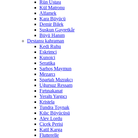
Rün Ustası
Kül Matronu
Alfamek
Kara Büyücü
Demir Bilek
Suskun Gayretkâr
Büyü Hanım
Destansı kahraman
Kedi Ruhu
Eskrimci
Kunoiçi
Seratika
Sarhoş Maymun
Mezarcı
Spartalı Mızrakçı
Uğursuz Ressam
Fırtınakanat
Yeraltı Yargıcı
Kristela
Tundra Toynak
Kılıç Büyücüsü
Alev Lordu
Çiçek Perisi
Katil Karga
Flutterelle