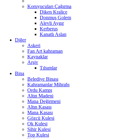
Koruyucuları Çağırma
Diken Kraliçe
Donmuş Golem
Alevli Aygır
Kerberus
Kanatlı Aslan
Diğer
Askeri
Fan Art kahraman
Kaynaklar
Arşiv
Tılsımlar
Bina
Belediye Binası
Kahramanlar Mihrabı
Ordu Kampı
Altın Madeni
Mana Değirmeni
Altın Kasası
Mana Kasası
Gözcü Kulesi
Ok Kulesi
Sihir Kulesi
Top Kulesi