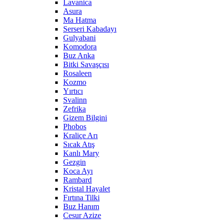
Lavanica
Asura
Ma Hatma
Serseri Kabadayı
Gulyabani
Komodora
Buz Anka
Bitki Savaşçısı
Rosaleen
Kozmo
Yırtıcı
Svalinn
Zefrika
Gizem Bilgini
Phobos
Kraliçe Arı
Sıcak Atış
Kanlı Mary
Gezgin
Koca Ayı
Rambard
Kristal Hayalet
Fırtına Tilki
Buz Hanım
Cesur Azize