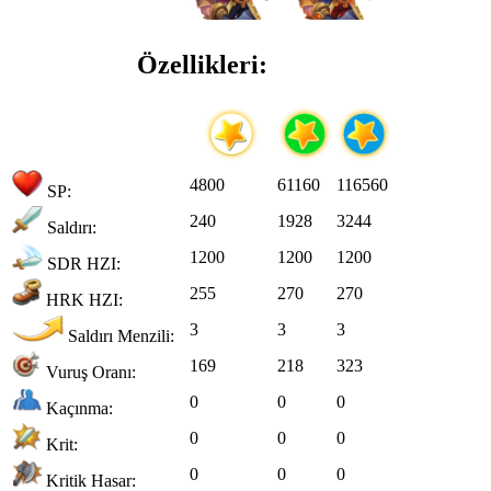
Özellikleri:
4800
61160
116560
SP:
240
1928
3244
Saldırı:
1200
1200
1200
SDR HZI:
255
270
270
HRK HZI:
3
3
3
Saldırı Menzili:
169
218
323
Vuruş Oranı:
0
0
0
Kaçınma:
0
0
0
Krit:
0
0
0
Kritik Hasar: