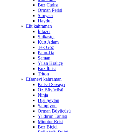
Buz Cadısı
Orman Perisi
Simyacı
Haydut
Elit kahraman
İnfazcı
Suikastçı
Kurt Adam
Tek Göz
Pann-Da
Şaman
Yılan Kraliçe
Buz İblisi
Triton
Efsanevi kahraman
Kutsal Savaşçı
Öz Büyücüsü
Ninja
Dişi Şeytan
Şampiyon
Orman Büyücüsü
Yıldırım Tanrısı
Minotor Reisi
Boz Biçici