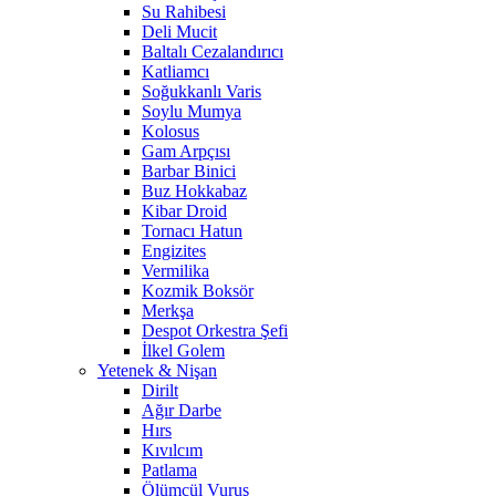
Su Rahibesi
Deli Mucit
Baltalı Cezalandırıcı
Katliamcı
Soğukkanlı Varis
Soylu Mumya
Kolosus
Gam Arpçısı
Barbar Binici
Buz Hokkabaz
Kibar Droid
Tornacı Hatun
Engizites
Vermilika
Kozmik Boksör
Merkşa
Despot Orkestra Şefi
İlkel Golem
Yetenek & Nişan
Dirilt
Ağır Darbe
Hırs
Kıvılcım
Patlama
Ölümcül Vuruş