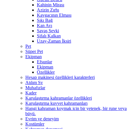
Kahinin Mirası
Azizin Zırhı
Kavgacının Elması
Sıkı Bağ
Kan Avı
Savaş Şevki
Şifalı Kalkan
Uzay-Zaman İksiri
Pet
Süper Pet
Ekipman
Efsunlar
Ekipman
Özellikler
Hesap makinesi özellikleri karakterleri
Atılım Sv
Muhafızlar
Kader
Karşılaştırma kahramanlar özellikleri
Karşılaştırma kuvvet kahramanları
Hangi kahraman koymak için bir yetenek, bir rune veya
büyü.
Evrim ve deneyim
Kostümler