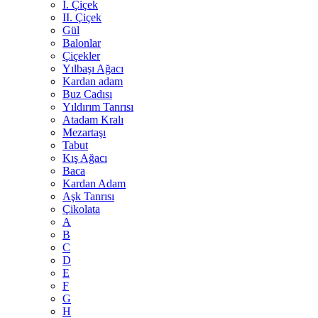
I. Çiçek
II. Çiçek
Gül
Balonlar
Çiçekler
Yılbaşı Ağacı
Kardan adam
Buz Cadısı
Yıldırım Tanrısı
Atadam Kralı
Mezartaşı
Tabut
Kış Ağacı
Baca
Kardan Adam
Aşk Tanrısı
Çikolata
A
B
C
D
E
F
G
H