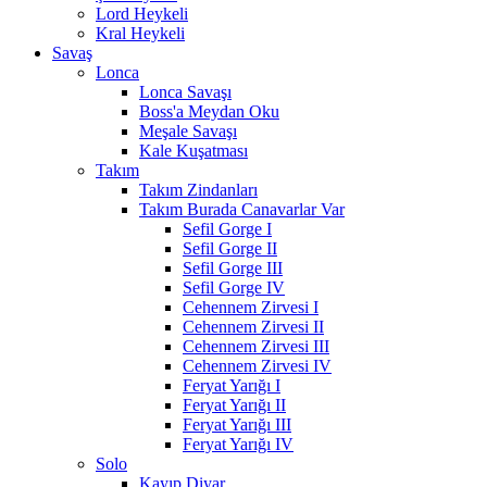
Lord Heykeli
Kral Heykeli
Savaş
Lonca
Lonca Savaşı
Boss'a Meydan Oku
Meşale Savaşı
Kale Kuşatması
Takım
Takım Zindanları
Takım Burada Canavarlar Var
Sefil Gorge I
Sefil Gorge II
Sefil Gorge III
Sefil Gorge IV
Cehennem Zirvesi I
Cehennem Zirvesi II
Cehennem Zirvesi III
Cehennem Zirvesi IV
Feryat Yarığı I
Feryat Yarığı II
Feryat Yarığı III
Feryat Yarığı IV
Solo
Kayıp Diyar