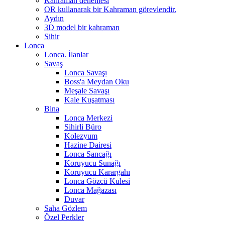
Kahraman denemesi
OR kullanarak bir Kahraman görevlendir.
Aydın
3D model bir kahraman
Sihir
Lonca
Lonca. İlanlar
Savaş
Lonca Savaşı
Boss'a Meydan Oku
Meşale Savaşı
Kale Kuşatması
Bina
Lonca Merkezi
Sihirli Büro
Kolezyum
Hazine Dairesi
Lonca Sancağı
Koruyucu Sunağı
Koruyucu Karargahı
Lonca Gözcü Kulesi
Lonca Mağazası
Duvar
Saha Gözlem
Özel Perkler