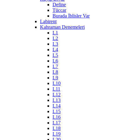
Define
Tüccar
Burada İblisler Var
Labirent
Kahraman Denemeleri
L1
L2
L3
L4
L5
L6
L7
L8
L9
L10
L11
L12
L13
L14
L15
L16
L17
L18
L19
L20