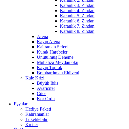
Karanlık 2. Zindan
Karanlık 3. Zindan
Karanlık 4. Zindan
Karanlık 5. Zindan
Karanlık 6. Zindan
Karanlık 7. Zindan
Karanlık 8. Zindan
Arena
Kayıp Arena
Kahraman Seferi
Kurak Harebeler
Unutulmuş Deneme
Muhafıza Meydan oku
Kayıp Toprak
Bombardıman Eldiveni
Kale Krizi
Büyük İblis
Avaricifer
Cüce
Kor Ordu
Eşyalar
Hediye Paketi
Kahramanlar
Tüketilebilir
Kretler