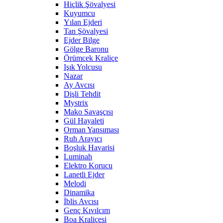
Hiçlik Şövalyesi
Kuyumcu
Yılan Ejderi
Tan Şövalyesi
Ejder Bilge
Gölge Baronu
Örümcek Kraliçe
Işık Yolcusu
Nazar
Ay Avcısı
Dişli Tehdit
Mystrix
Mako Savaşçısı
Gül Hayaleti
Orman Yansıması
Ruh Arayıcı
Boşluk Havarisi
Luminah
Elektro Korucu
Lanetli Ejder
Melodi
Dinamika
İblis Avcısı
Genç Kıvılcım
Boa Kraliçesi