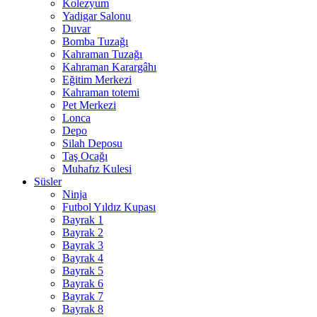
Kolezyum
Yadigar Salonu
Duvar
Bomba Tuzağı
Kahraman Tuzağı
Kahraman Karargâhı
Eğitim Merkezi
Kahraman totemi
Pet Merkezi
Lonca
Depo
Silah Deposu
Taş Ocağı
Muhafız Kulesi
Süsler
Ninja
Futbol Yıldız Kupası
Bayrak 1
Bayrak 2
Bayrak 3
Bayrak 4
Bayrak 5
Bayrak 6
Bayrak 7
Bayrak 8