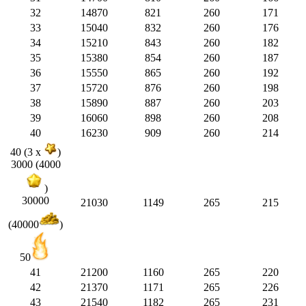
32
14870
821
260
171
33
15040
832
260
176
34
15210
843
260
182
35
15380
854
260
187
36
15550
865
260
192
37
15720
876
260
198
38
15890
887
260
203
39
16060
898
260
208
40
16230
909
260
214
40 (3 x
)
3000 (4000
)
30000
21030
1149
265
215
(40000
)
50
41
21200
1160
265
220
42
21370
1171
265
226
43
21540
1182
265
231