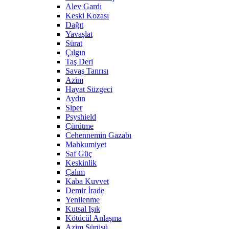
Alev Gardı
Keski Kozası
Dağıt
Yavaşlat
Sürat
Çılgın
Taş Deri
Savaş Tanrısı
Azim
Hayat Süzgeci
Aydın
Siper
Psyshield
Çürütme
Cehennemin Gazabı
Mahkumiyet
Saf Güç
Keskinlik
Çalım
Kaba Kuvvet
Demir İrade
Yenilenme
Kutsal Işık
Kötücül Anlaşma
Azim Sürüşü