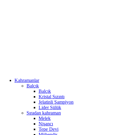
Kahramanlar
Balçık
Balçık
Kristal Sızıntı
Jelatinli Şampiyon
Lider Sülük
Sıradan kahraman
Melek
Nişancı
Tepe Devi
Mühendis