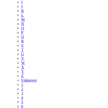
I
J
K
L
M
N
O
P
Q
R
S
T
U
V
W
X
Y
Z
Unknown
1
2
3
4
5
6