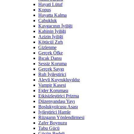
Hayati Lütuf
Kopuş
Hayatta Kalma
Çabukluk
Kavgacının İyiliği
Kahinin İyiliği
Azizin İyiliği
Kötücül Zırh
Gizlenme
Gerçek Öfke
Bıçak Dansı
Sessiz Koruma
Gerçek Saygı
Ruh İyileştirici
Alevli Kuyrukluyıldız
Vampir Kasesi
Ejder Koruması
Etkisizleştirici Prizma
Düzenyandaşı Yayı
Boşlukyolcusu Asası
İyileştirici Hamle
Rüzgarın Yönlendirmesi
Zafer Boynuzu
Tabu Gücü
Gücün Bedeli