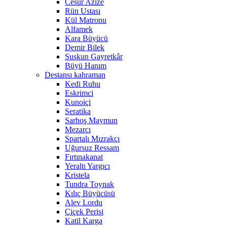
Cesur Azize
Rün Ustası
Kül Matronu
Alfamek
Kara Büyücü
Demir Bilek
Suskun Gayretkâr
Büyü Hanım
Destansı kahraman
Kedi Ruhu
Eskrimci
Kunoiçi
Seratika
Sarhoş Maymun
Mezarcı
Spartalı Mızrakçı
Uğursuz Ressam
Fırtınakanat
Yeraltı Yargıcı
Kristela
Tundra Toynak
Kılıç Büyücüsü
Alev Lordu
Çiçek Perisi
Katil Karga