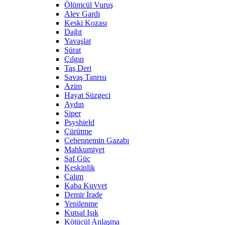
Ölümcül Vuruş
Alev Gardı
Keski Kozası
Dağıt
Yavaşlat
Sürat
Çılgın
Taş Deri
Savaş Tanrısı
Azim
Hayat Süzgeci
Aydın
Siper
Psyshield
Çürütme
Cehennemin Gazabı
Mahkumiyet
Saf Güç
Keskinlik
Çalım
Kaba Kuvvet
Demir İrade
Yenilenme
Kutsal Işık
Kötücül Anlaşma