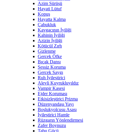
Azim Sürüşü
Hayati Lütuf
Kopuş
Hayatta Kalma
Çabukluk
Kavgacının İyiliği
Kahinin İyiliği
Azizin İyiliği
Kötücül Zırh
Gizlenme
Gerçek Öfke
Bıçak Dansı
Sessiz Koruma
Gerçek Saygı
Ruh İyileştirici
Alevli Kuyrukluyıldız
Vampir Kasesi
Ejder Koruması
Etkisizleştirici Prizma
Düzenyandaşı Yayı
Boşlukyolcusu Asası
İyileştirici Hamle
Rüzgarın Yönlendirmesi
Zafer Boynuzu
Tabu Gücü