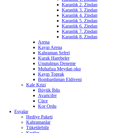
Karanlık 2. Zindan
Karanlık 3. Zindan
Karanlık 4. Zindan
Karanlık 5. Zindan
Karanlık 6. Zindan
Karanlık 7. Zindan
Karanlık 8. Zindan
Arena
Kayıp Arena
Kahraman Seferi
Kurak Harebeler
Unutulmuş Deneme
Muhafıza Meydan oku
Kayıp Toprak
Bombardıman Eldiveni
Kale Krizi
Büyük İblis
Avaricifer
Cüce
Kor Ordu
Eşyalar
Hediye Paketi
Kahramanlar
Tüketilebilir
Kretler