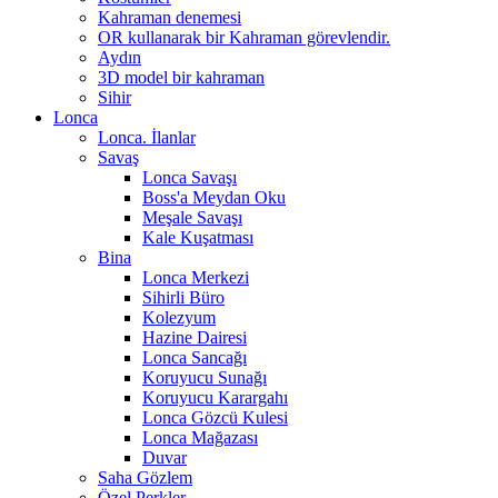
Kahraman denemesi
OR kullanarak bir Kahraman görevlendir.
Aydın
3D model bir kahraman
Sihir
Lonca
Lonca. İlanlar
Savaş
Lonca Savaşı
Boss'a Meydan Oku
Meşale Savaşı
Kale Kuşatması
Bina
Lonca Merkezi
Sihirli Büro
Kolezyum
Hazine Dairesi
Lonca Sancağı
Koruyucu Sunağı
Koruyucu Karargahı
Lonca Gözcü Kulesi
Lonca Mağazası
Duvar
Saha Gözlem
Özel Perkler