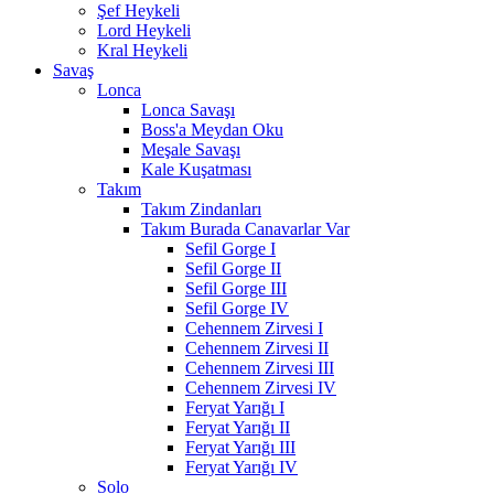
Şef Heykeli
Lord Heykeli
Kral Heykeli
Savaş
Lonca
Lonca Savaşı
Boss'a Meydan Oku
Meşale Savaşı
Kale Kuşatması
Takım
Takım Zindanları
Takım Burada Canavarlar Var
Sefil Gorge I
Sefil Gorge II
Sefil Gorge III
Sefil Gorge IV
Cehennem Zirvesi I
Cehennem Zirvesi II
Cehennem Zirvesi III
Cehennem Zirvesi IV
Feryat Yarığı I
Feryat Yarığı II
Feryat Yarığı III
Feryat Yarığı IV
Solo