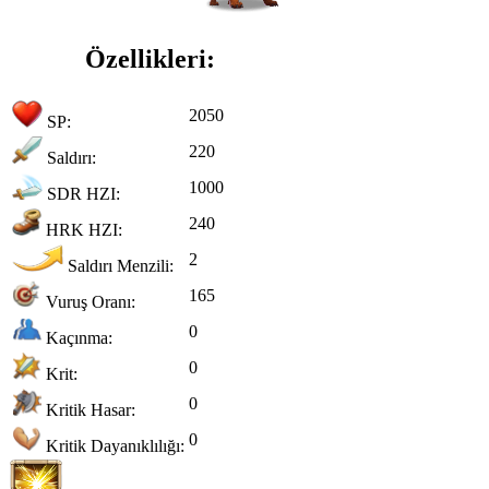
Özellikleri:
2050
SP:
220
Saldırı:
1000
SDR HZI:
240
HRK HZI:
2
Saldırı Menzili:
165
Vuruş Oranı:
0
Kaçınma:
0
Krit:
0
Kritik Hasar:
0
Kritik Dayanıklılığı: