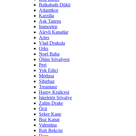
Balkabağı Dükü
Atlantikor
Karzilla
Aşk Tanrısı
Immortep
Alevli Kanatlar
Aries
Vlad Drakula
Orks
Noel Baba
Ölüm Şövalyesi
Peri
Yok Edici
Medusa
Sihirbaz
Treantaur
Harpy Kraliçesi
İskeletör Şövalye
Zalim Drake
Öcü
Şeker Kane
Buz Kanat
Valentina
Ruh Bekçisi
Dayı