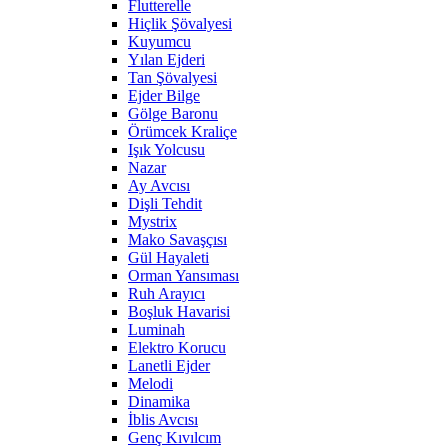
Flutterelle
Hiçlik Şövalyesi
Kuyumcu
Yılan Ejderi
Tan Şövalyesi
Ejder Bilge
Gölge Baronu
Örümcek Kraliçe
Işık Yolcusu
Nazar
Ay Avcısı
Dişli Tehdit
Mystrix
Mako Savaşçısı
Gül Hayaleti
Orman Yansıması
Ruh Arayıcı
Boşluk Havarisi
Luminah
Elektro Korucu
Lanetli Ejder
Melodi
Dinamika
İblis Avcısı
Genç Kıvılcım