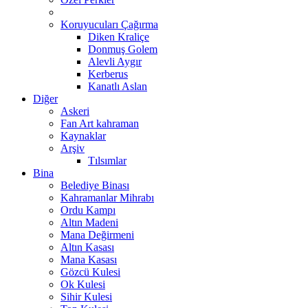
Koruyucuları Çağırma
Diken Kraliçe
Donmuş Golem
Alevli Aygır
Kerberus
Kanatlı Aslan
Diğer
Askeri
Fan Art kahraman
Kaynaklar
Arşiv
Tılsımlar
Bina
Belediye Binası
Kahramanlar Mihrabı
Ordu Kampı
Altın Madeni
Mana Değirmeni
Altın Kasası
Mana Kasası
Gözcü Kulesi
Ok Kulesi
Sihir Kulesi