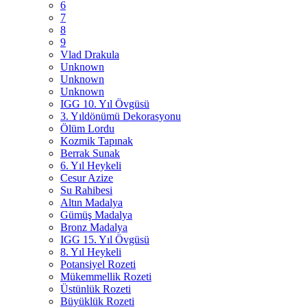
6
7
8
9
Vlad Drakula
Unknown
Unknown
Unknown
IGG 10. Yıl Övgüsü
3. Yıldönümü Dekorasyonu
Ölüm Lordu
Kozmik Tapınak
Berrak Sunak
6. Yıl Heykeli
Cesur Azize
Su Rahibesi
Altın Madalya
Gümüş Madalya
Bronz Madalya
IGG 15. Yıl Övgüsü
8. Yıl Heykeli
Potansiyel Rozeti
Mükemmellik Rozeti
Üstünlük Rozeti
Büyüklük Rozeti