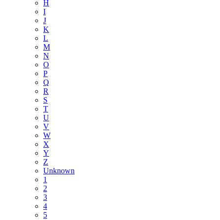
H
I
J
K
L
M
N
O
P
Q
R
S
T
U
V
W
X
Y
Z
Unknown
1
2
3
4
5