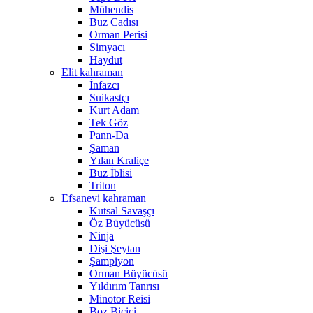
Mühendis
Buz Cadısı
Orman Perisi
Simyacı
Haydut
Elit kahraman
İnfazcı
Suikastçı
Kurt Adam
Tek Göz
Pann-Da
Şaman
Yılan Kraliçe
Buz İblisi
Triton
Efsanevi kahraman
Kutsal Savaşçı
Öz Büyücüsü
Ninja
Dişi Şeytan
Şampiyon
Orman Büyücüsü
Yıldırım Tanrısı
Minotor Reisi
Boz Biçici