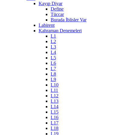
Kayıp Diyar
Define
Tüccar
Burada İblisler Var
Labirent
Kahraman Denemeleri
L1
L2
L3
L4
L5
L6
L7
L8
L9
L10
L11
L12
L13
L14
L15
L16
L17
L18
L19