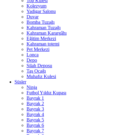
Top Kulesi
Kolezyum
Yadigar Salonu
Duvar
Bomba Tuzağı
Kahraman Tuzağı
Kahraman Karargâhı
Eğitim Merkezi
Kahraman totemi
Pet Merkezi
Lonca
Depo
Silah Deposu
Taş Ocağı
Muhafız Kulesi
Süsler
Ninja
Futbol Yıldız Kupası
Bayrak 1
Bayrak 2
Bayrak 3
Bayrak 4
Bayrak 5
Bayrak 6
Bayrak 7