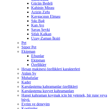
Gücün Bedeli
Kahinin Mirası
Azizin Zırhı
Kavgacının Elması
Sıkı Bağ
Kan Avı
Savaş Şevki
Şifalı Kalkan
Uzay-Zaman İksiri
Pet
Süper Pet
Ekipman
Efsunlar
Ekipman
Özellikler
Hesap makinesi özellikleri karakterleri
Atılım Sv
Muhafızlar
Kader
Karşılaştırma kahramanlar özellikleri
Karşılaştırma kuvvet kahramanları
Hangi kahraman koymak için bir yetenek, bir rune veya
büyü.
Evrim ve deneyim
Kostümler