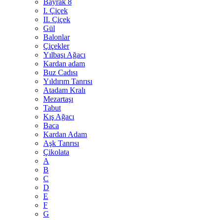
Bayrak 8
I. Çiçek
II. Çiçek
Gül
Balonlar
Çiçekler
Yılbaşı Ağacı
Kardan adam
Buz Cadısı
Yıldırım Tanrısı
Atadam Kralı
Mezartaşı
Tabut
Kış Ağacı
Baca
Kardan Adam
Aşk Tanrısı
Çikolata
A
B
C
D
E
F
G