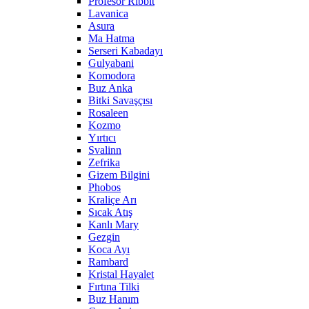
Profesör Ribbit
Lavanica
Asura
Ma Hatma
Serseri Kabadayı
Gulyabani
Komodora
Buz Anka
Bitki Savaşçısı
Rosaleen
Kozmo
Yırtıcı
Svalinn
Zefrika
Gizem Bilgini
Phobos
Kraliçe Arı
Sıcak Atış
Kanlı Mary
Gezgin
Koca Ayı
Rambard
Kristal Hayalet
Fırtına Tilki
Buz Hanım