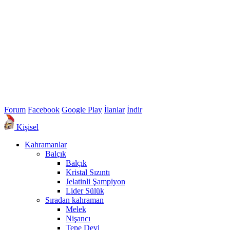
Forum
Facebook
Google Play
İlanlar
İndir
Kişisel
Kahramanlar
Balçık
Balçık
Kristal Sızıntı
Jelatinli Şampiyon
Lider Sülük
Sıradan kahraman
Melek
Nişancı
Tepe Devi