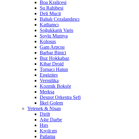
Boa Kraliçesi
Su Rahibesi
Deli Mucit
Baltalı Cezalandırıcı
Katliamcı
Soğukkanlı Varis
Soylu Mumya
Kolosus
Gam Arpçısı
Barbar Binici
Buz Hokkabaz
Kibar Droid
Tornacı Hatun
Engizites
Vermilika
Kozmik Boksör
Merkşa
Despot Orkestra Şefi
İlkel Golem
Yetenek & Nişan
Dirilt
Ağır Darbe
Hırs
Kıvılcım
Patlama