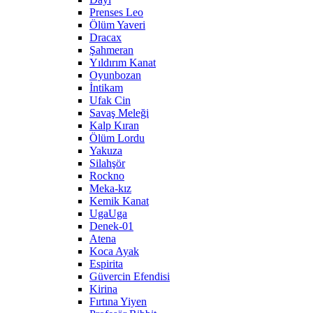
Prenses Leo
Ölüm Yaveri
Dracax
Şahmeran
Yıldırım Kanat
Oyunbozan
İntikam
Ufak Cin
Savaş Meleği
Kalp Kıran
Ölüm Lordu
Yakuza
Silahşör
Rockno
Meka-kız
Kemik Kanat
UgaUga
Denek-01
Atena
Koca Ayak
Espirita
Güvercin Efendisi
Kirina
Fırtına Yiyen