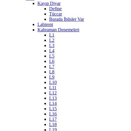
Kayıp Diyar
Define
Tüccar
Burada İblisler Var
Labirent
Kahraman Denemeleri
L1
L2
L3
L4
L5
L6
L7
L8
L9
L10
L11
L12
L13
L14
L15
L16
L17
L18
L19