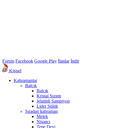
Forum
Facebook
Google Play
İlanlar
İndir
Kişisel
Kahramanlar
Balçık
Balçık
Kristal Sızıntı
Jelatinli Şampiyon
Lider Sülük
Sıradan kahraman
Melek
Nişancı
Tepe Devi