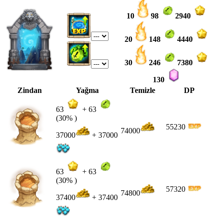
10
98
2940
20
148
4440
30
246
7380
130
Zindan
Yağma
Temizle
DP
63
+
63
(30% )
55230
74000
37000
+ 37000
63
+
63
(30% )
57320
74800
37400
+ 37400