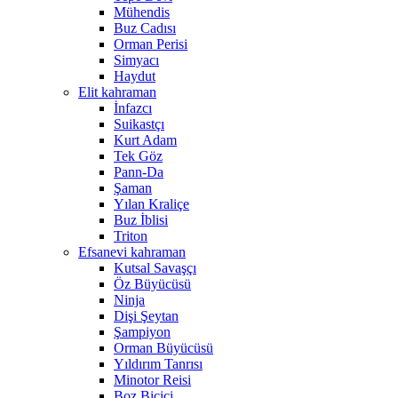
Mühendis
Buz Cadısı
Orman Perisi
Simyacı
Haydut
Elit kahraman
İnfazcı
Suikastçı
Kurt Adam
Tek Göz
Pann-Da
Şaman
Yılan Kraliçe
Buz İblisi
Triton
Efsanevi kahraman
Kutsal Savaşçı
Öz Büyücüsü
Ninja
Dişi Şeytan
Şampiyon
Orman Büyücüsü
Yıldırım Tanrısı
Minotor Reisi
Boz Biçici