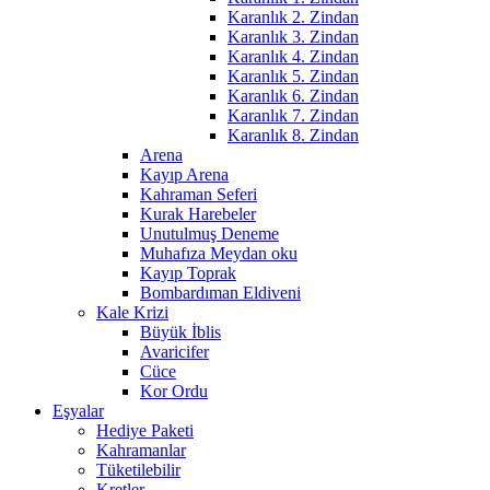
Karanlık 2. Zindan
Karanlık 3. Zindan
Karanlık 4. Zindan
Karanlık 5. Zindan
Karanlık 6. Zindan
Karanlık 7. Zindan
Karanlık 8. Zindan
Arena
Kayıp Arena
Kahraman Seferi
Kurak Harebeler
Unutulmuş Deneme
Muhafıza Meydan oku
Kayıp Toprak
Bombardıman Eldiveni
Kale Krizi
Büyük İblis
Avaricifer
Cüce
Kor Ordu
Eşyalar
Hediye Paketi
Kahramanlar
Tüketilebilir
Kretler