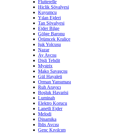
Flutterelle
Hiçlik Şövalyesi
Kuyumcu
Yılan Ejderi
Tan Şövalyesi
Ejder Bilge
Gölge Baronu
Örümcek Kraliçe
Işık Yolcusu
Nazar
Ay Avcısı
Dişli Tehdit
Mystrix
Mako Savaşçısı
Gül Hayaleti
Orman Yansıması
Ruh Arayıcı
Boşluk Havarisi
Luminah
Elektro Korucu
Lanetli Ejder
Melodi
Dinamika
İblis Avcısı
Genç Kıvılcım