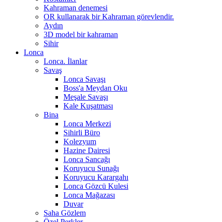
Kahraman denemesi
OR kullanarak bir Kahraman görevlendir.
Aydın
3D model bir kahraman
Sihir
Lonca
Lonca. İlanlar
Savaş
Lonca Savaşı
Boss'a Meydan Oku
Meşale Savaşı
Kale Kuşatması
Bina
Lonca Merkezi
Sihirli Büro
Kolezyum
Hazine Dairesi
Lonca Sancağı
Koruyucu Sunağı
Koruyucu Karargahı
Lonca Gözcü Kulesi
Lonca Mağazası
Duvar
Saha Gözlem
Özel Perkler