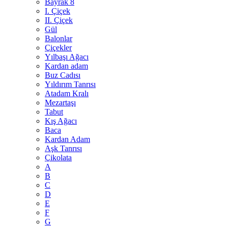
Bayrak 8
I. Çiçek
II. Çiçek
Gül
Balonlar
Çiçekler
Yılbaşı Ağacı
Kardan adam
Buz Cadısı
Yıldırım Tanrısı
Atadam Kralı
Mezartaşı
Tabut
Kış Ağacı
Baca
Kardan Adam
Aşk Tanrısı
Çikolata
A
B
C
D
E
F
G