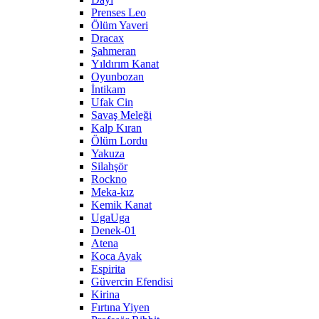
Prenses Leo
Ölüm Yaveri
Dracax
Şahmeran
Yıldırım Kanat
Oyunbozan
İntikam
Ufak Cin
Savaş Meleği
Kalp Kıran
Ölüm Lordu
Yakuza
Silahşör
Rockno
Meka-kız
Kemik Kanat
UgaUga
Denek-01
Atena
Koca Ayak
Espirita
Güvercin Efendisi
Kirina
Fırtına Yiyen