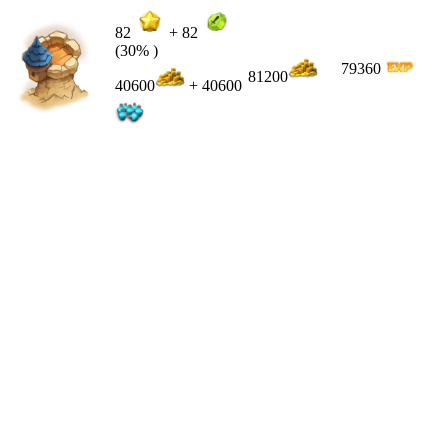
82
+
82
(30% )
79360
81200
40600
+ 40600