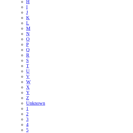
H
I
J
K
L
M
N
O
P
Q
R
S
T
U
V
W
X
Y
Z
Unknown
1
2
3
4
5