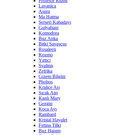
Profesör Ribbit
Lavanica
Asura
Ma Hatma
Serseri Kabadayı
Gulyabani
Komodora
Buz Anka
Bitki Savaşçısı
Rosaleen
Kozmo
Yırtıcı
Svalinn
Zefrika
Gizem Bilgini
Phobos
Kraliçe Arı
Sıcak Atış
Kanlı Mary
Gezgin
Koca Ayı
Rambard
Kristal Hayalet
Fırtına Tilki
Buz Hanım