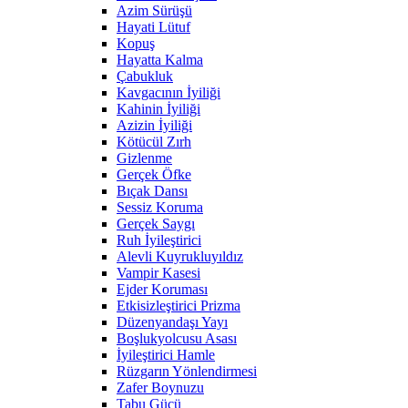
Azim Sürüşü
Hayati Lütuf
Kopuş
Hayatta Kalma
Çabukluk
Kavgacının İyiliği
Kahinin İyiliği
Azizin İyiliği
Kötücül Zırh
Gizlenme
Gerçek Öfke
Bıçak Dansı
Sessiz Koruma
Gerçek Saygı
Ruh İyileştirici
Alevli Kuyrukluyıldız
Vampir Kasesi
Ejder Koruması
Etkisizleştirici Prizma
Düzenyandaşı Yayı
Boşlukyolcusu Asası
İyileştirici Hamle
Rüzgarın Yönlendirmesi
Zafer Boynuzu
Tabu Gücü