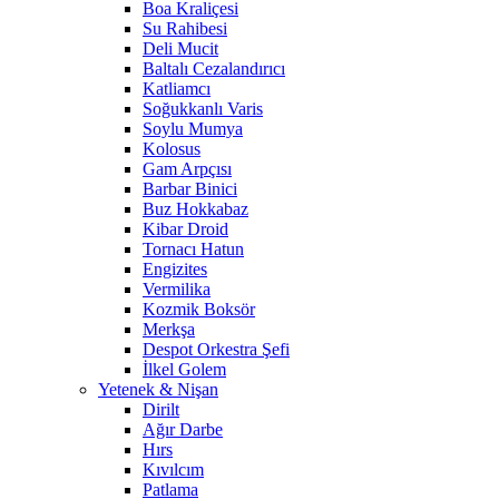
Boa Kraliçesi
Su Rahibesi
Deli Mucit
Baltalı Cezalandırıcı
Katliamcı
Soğukkanlı Varis
Soylu Mumya
Kolosus
Gam Arpçısı
Barbar Binici
Buz Hokkabaz
Kibar Droid
Tornacı Hatun
Engizites
Vermilika
Kozmik Boksör
Merkşa
Despot Orkestra Şefi
İlkel Golem
Yetenek & Nişan
Dirilt
Ağır Darbe
Hırs
Kıvılcım
Patlama