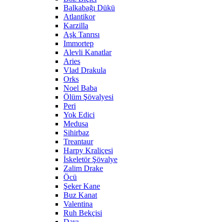
Balkabağı Dükü
Atlantikor
Karzilla
Aşk Tanrısı
Immortep
Alevli Kanatlar
Aries
Vlad Drakula
Orks
Noel Baba
Ölüm Şövalyesi
Peri
Yok Edici
Medusa
Sihirbaz
Treantaur
Harpy Kraliçesi
İskeletör Şövalye
Zalim Drake
Öcü
Şeker Kane
Buz Kanat
Valentina
Ruh Bekçisi
Dayı