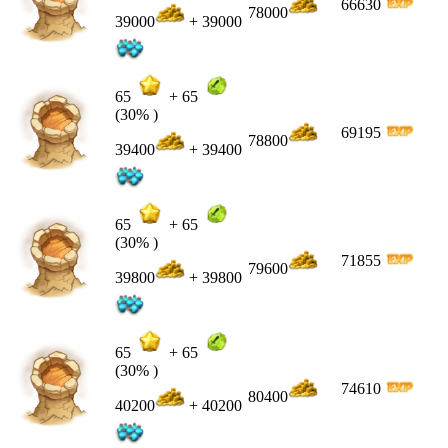
66630
78000
39000
+ 39000
65
+
65
(30% )
69195
78800
39400
+ 39400
65
+
65
(30% )
71855
79600
39800
+ 39800
65
+
65
(30% )
74610
80400
40200
+ 40200