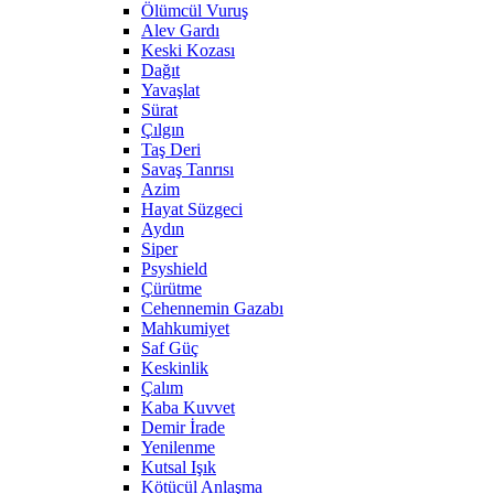
Ölümcül Vuruş
Alev Gardı
Keski Kozası
Dağıt
Yavaşlat
Sürat
Çılgın
Taş Deri
Savaş Tanrısı
Azim
Hayat Süzgeci
Aydın
Siper
Psyshield
Çürütme
Cehennemin Gazabı
Mahkumiyet
Saf Güç
Keskinlik
Çalım
Kaba Kuvvet
Demir İrade
Yenilenme
Kutsal Işık
Kötücül Anlaşma