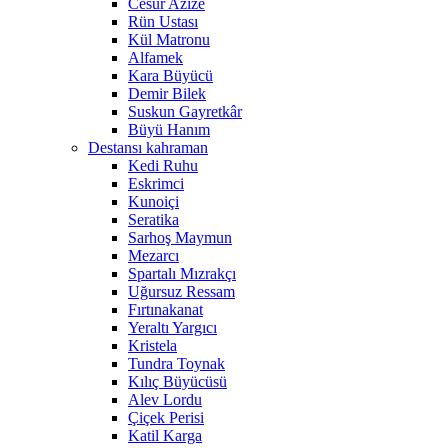
Cesur Azize
Rün Ustası
Kül Matronu
Alfamek
Kara Büyücü
Demir Bilek
Suskun Gayretkâr
Büyü Hanım
Destansı kahraman
Kedi Ruhu
Eskrimci
Kunoiçi
Seratika
Sarhoş Maymun
Mezarcı
Spartalı Mızrakçı
Uğursuz Ressam
Fırtınakanat
Yeraltı Yargıcı
Kristela
Tundra Toynak
Kılıç Büyücüsü
Alev Lordu
Çiçek Perisi
Katil Karga