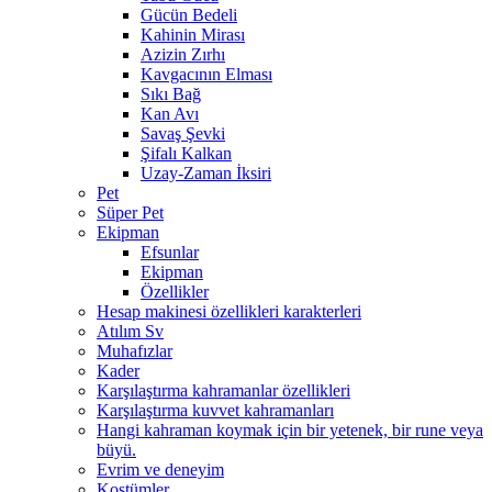
Gücün Bedeli
Kahinin Mirası
Azizin Zırhı
Kavgacının Elması
Sıkı Bağ
Kan Avı
Savaş Şevki
Şifalı Kalkan
Uzay-Zaman İksiri
Pet
Süper Pet
Ekipman
Efsunlar
Ekipman
Özellikler
Hesap makinesi özellikleri karakterleri
Atılım Sv
Muhafızlar
Kader
Karşılaştırma kahramanlar özellikleri
Karşılaştırma kuvvet kahramanları
Hangi kahraman koymak için bir yetenek, bir rune veya
büyü.
Evrim ve deneyim
Kostümler