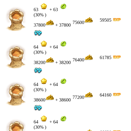
63
+
63
(30% )
59505
75600
37800
+ 37800
64
+
64
(30% )
61785
76400
38200
+ 38200
64
+
64
(30% )
64160
77200
38600
+ 38600
64
+
64
(30% )