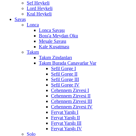
Şef Heykeli
Lord Heykeli
Kral Heykeli
Savaş
Lonca
Lonca Savaşı
Boss'a Meydan Oku
Meşale Savaşı
Kale Kuşatması
Takım
Takım Zindanları
Takım Burada Canavarlar Var
Sefil Gorge I
Sefil Gorge II
Sefil Gorge III
Sefil Gorge IV
Cehennem Zirvesi I
Cehennem Zirvesi II
Cehennem Zirvesi III
Cehennem Zirvesi IV
Feryat Yarığı I
Feryat Yarığı II
Feryat Yarığı III
Feryat Yarığı IV
Solo