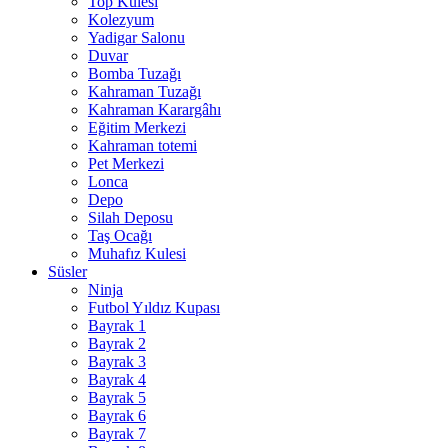
Top Kulesi
Kolezyum
Yadigar Salonu
Duvar
Bomba Tuzağı
Kahraman Tuzağı
Kahraman Karargâhı
Eğitim Merkezi
Kahraman totemi
Pet Merkezi
Lonca
Depo
Silah Deposu
Taş Ocağı
Muhafız Kulesi
Süsler
Ninja
Futbol Yıldız Kupası
Bayrak 1
Bayrak 2
Bayrak 3
Bayrak 4
Bayrak 5
Bayrak 6
Bayrak 7