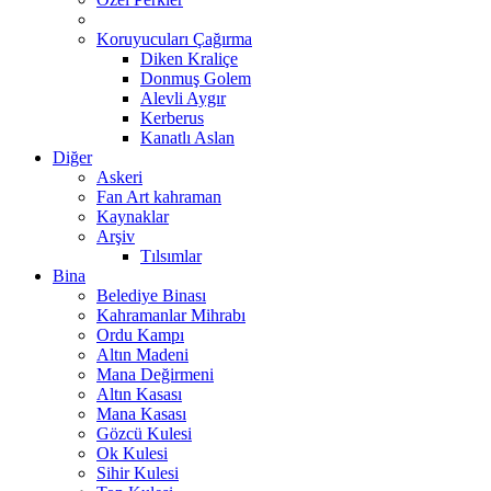
Koruyucuları Çağırma
Diken Kraliçe
Donmuş Golem
Alevli Aygır
Kerberus
Kanatlı Aslan
Diğer
Askeri
Fan Art kahraman
Kaynaklar
Arşiv
Tılsımlar
Bina
Belediye Binası
Kahramanlar Mihrabı
Ordu Kampı
Altın Madeni
Mana Değirmeni
Altın Kasası
Mana Kasası
Gözcü Kulesi
Ok Kulesi
Sihir Kulesi