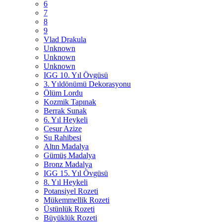
6
7
8
9
Vlad Drakula
Unknown
Unknown
Unknown
IGG 10. Yıl Övgüsü
3. Yıldönümü Dekorasyonu
Ölüm Lordu
Kozmik Tapınak
Berrak Sunak
6. Yıl Heykeli
Cesur Azize
Su Rahibesi
Altın Madalya
Gümüş Madalya
Bronz Madalya
IGG 15. Yıl Övgüsü
8. Yıl Heykeli
Potansiyel Rozeti
Mükemmellik Rozeti
Üstünlük Rozeti
Büyüklük Rozeti