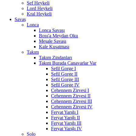
Şef Heykeli
Lord Heykeli
Kral Heykeli
Savaş
Lonca
Lonca Savaşı
Boss'a Meydan Oku
Meşale Savaşı
Kale Kuşatması
Takım
Takım Zindanları
Takım Burada Canavarlar Var
Sefil Gorge I
Sefil Gorge II
Sefil Gorge III
Sefil Gorge IV
Cehennem Zirvesi I
Cehennem Zirvesi II
Cehennem Zirvesi III
Cehennem Zirvesi IV
Feryat Yarığı I
Feryat Yarığı II
Feryat Yarığı III
Feryat Yarığı IV
Solo