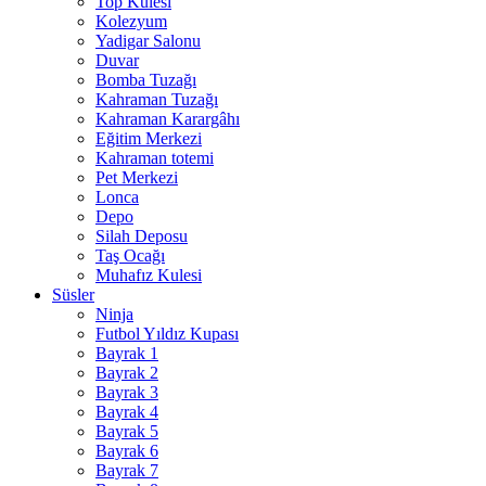
Top Kulesi
Kolezyum
Yadigar Salonu
Duvar
Bomba Tuzağı
Kahraman Tuzağı
Kahraman Karargâhı
Eğitim Merkezi
Kahraman totemi
Pet Merkezi
Lonca
Depo
Silah Deposu
Taş Ocağı
Muhafız Kulesi
Süsler
Ninja
Futbol Yıldız Kupası
Bayrak 1
Bayrak 2
Bayrak 3
Bayrak 4
Bayrak 5
Bayrak 6
Bayrak 7