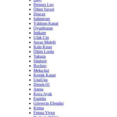
Prenses Leo
Ölüm Yaveri
Dracax
Şahmeran
Yıldırım Kanat
Oyunbozan
İntikam
Ufak Cin
Savaş Meleği
Kalp Kıran
Ölüm Lordu
Yakuza
Silahşör
Rockno
Meka-kız
Kemik Kanat
UgaUga
Denek-01
Atena
Koca Ayak
Espirita
Güvercin Efendisi
Kirina
Fırtına Yiyen