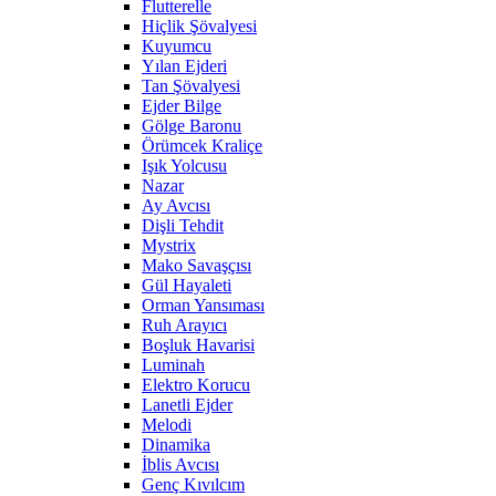
Flutterelle
Hiçlik Şövalyesi
Kuyumcu
Yılan Ejderi
Tan Şövalyesi
Ejder Bilge
Gölge Baronu
Örümcek Kraliçe
Işık Yolcusu
Nazar
Ay Avcısı
Dişli Tehdit
Mystrix
Mako Savaşçısı
Gül Hayaleti
Orman Yansıması
Ruh Arayıcı
Boşluk Havarisi
Luminah
Elektro Korucu
Lanetli Ejder
Melodi
Dinamika
İblis Avcısı
Genç Kıvılcım