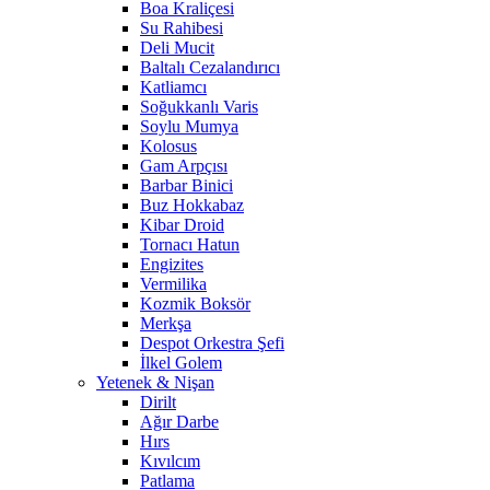
Boa Kraliçesi
Su Rahibesi
Deli Mucit
Baltalı Cezalandırıcı
Katliamcı
Soğukkanlı Varis
Soylu Mumya
Kolosus
Gam Arpçısı
Barbar Binici
Buz Hokkabaz
Kibar Droid
Tornacı Hatun
Engizites
Vermilika
Kozmik Boksör
Merkşa
Despot Orkestra Şefi
İlkel Golem
Yetenek & Nişan
Dirilt
Ağır Darbe
Hırs
Kıvılcım
Patlama