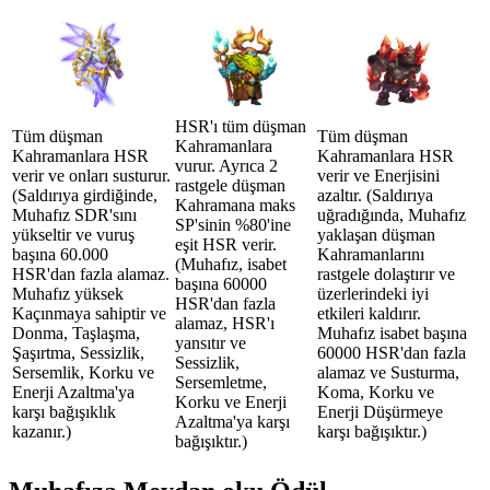
HSR'ı tüm düşman
Tüm düşman
Tüm düşman
Kahramanlara
Kahramanlara HSR
Kahramanlara HSR
vurur. Ayrıca 2
verir ve onları susturur.
verir ve Enerjisini
rastgele düşman
(Saldırıya girdiğinde,
azaltır. (Saldırıya
Kahramana maks
Muhafız SDR'sını
uğradığında, Muhafız
SP'sinin %80'ine
yükseltir ve vuruş
yaklaşan düşman
eşit HSR verir.
başına 60.000
Kahramanlarını
(Muhafız, isabet
HSR'dan fazla alamaz.
rastgele dolaştırır ve
başına 60000
Muhafız yüksek
üzerlerindeki iyi
HSR'dan fazla
Kaçınmaya sahiptir ve
etkileri kaldırır.
alamaz, HSR'ı
Donma, Taşlaşma,
Muhafız isabet başına
yansıtır ve
Şaşırtma, Sessizlik,
60000 HSR'dan fazla
Sessizlik,
Sersemlik, Korku ve
alamaz ve Susturma,
Sersemletme,
Enerji Azaltma'ya
Koma, Korku ve
Korku ve Enerji
karşı bağışıklık
Enerji Düşürmeye
Azaltma'ya karşı
kazanır.)
karşı bağışıktır.)
bağışıktır.)