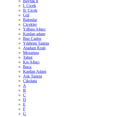
Bayrak 8
I. Çiçek
II. Çiçek
Gül
Balonlar
Çiçekler
Yılbaşı Ağacı
Kardan adam
Buz Cadısı
Yıldırım Tanrısı
Atadam Kralı
Mezartaşı
Tabut
Kış Ağacı
Baca
Kardan Adam
Aşk Tanrısı
Çikolata
A
B
C
D
E
F
G