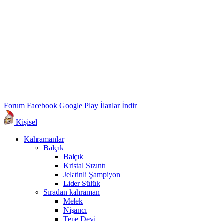
Forum
Facebook
Google Play
İlanlar
İndir
Kişisel
Kahramanlar
Balçık
Balçık
Kristal Sızıntı
Jelatinli Şampiyon
Lider Sülük
Sıradan kahraman
Melek
Nişancı
Tepe Devi