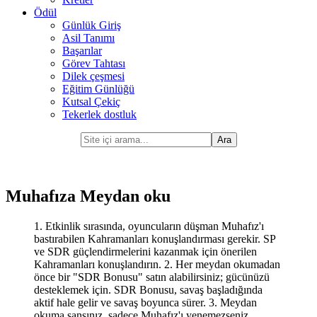
Ödül
Günlük Giriş
Asil Tanımı
Başarılar
Görev Tahtası
Dilek çeşmesi
Eğitim Günlüğü
Kutsal Çekiç
Tekerlek dostluk
Muhafıza Meydan oku
1. Etkinlik sırasında, oyuncuların düşman Muhafız'ı
bastırabilen Kahramanları konuşlandırması gerekir. SP
ve SDR güçlendirmelerini kazanmak için önerilen
Kahramanları konuşlandırın. 2. Her meydan okumadan
önce bir "SDR Bonusu" satın alabilirsiniz; gücünüzü
desteklemek için. SDR Bonusu, savaş başladığında
aktif hale gelir ve savaş boyunca sürer. 3. Meydan
okuma şansınız, sadece Muhafız'ı yenemezseniz