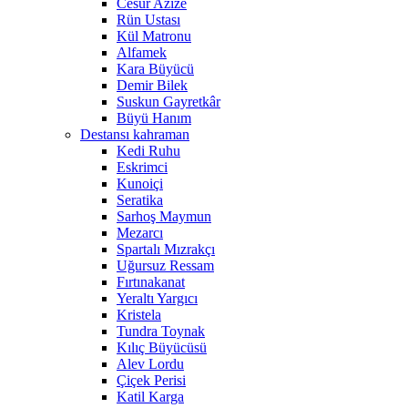
Cesur Azize
Rün Ustası
Kül Matronu
Alfamek
Kara Büyücü
Demir Bilek
Suskun Gayretkâr
Büyü Hanım
Destansı kahraman
Kedi Ruhu
Eskrimci
Kunoiçi
Seratika
Sarhoş Maymun
Mezarcı
Spartalı Mızrakçı
Uğursuz Ressam
Fırtınakanat
Yeraltı Yargıcı
Kristela
Tundra Toynak
Kılıç Büyücüsü
Alev Lordu
Çiçek Perisi
Katil Karga