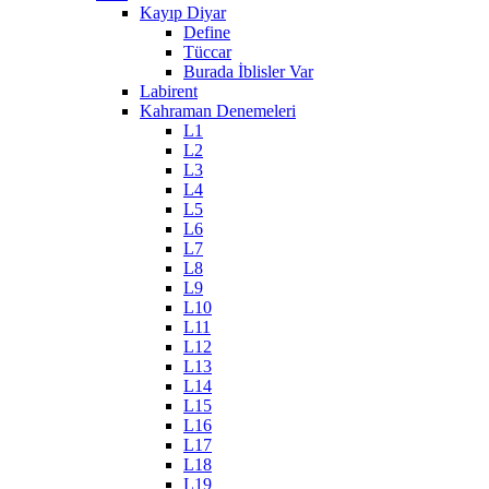
Kayıp Diyar
Define
Tüccar
Burada İblisler Var
Labirent
Kahraman Denemeleri
L1
L2
L3
L4
L5
L6
L7
L8
L9
L10
L11
L12
L13
L14
L15
L16
L17
L18
L19