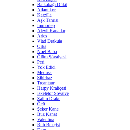
Balkabağı Dükü
Atlantikor
Karzilla
Aşk Tanrısı
Immortep
Alevli Kanatlar
Aries
Vlad Drakula
Orks
Noel Baba
Ölüm Şövalyesi
Peri
Yok Edici
Medusa
Sihirbaz
Treantaur
Harpy Kraliçesi
İskeletör Şövalye
Zalim Drake
Öcü
Şeker Kane
Buz Kanat
Valentina
Ruh Bekçisi
Dayı