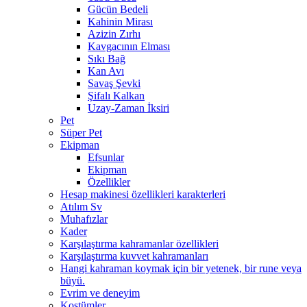
Gücün Bedeli
Kahinin Mirası
Azizin Zırhı
Kavgacının Elması
Sıkı Bağ
Kan Avı
Savaş Şevki
Şifalı Kalkan
Uzay-Zaman İksiri
Pet
Süper Pet
Ekipman
Efsunlar
Ekipman
Özellikler
Hesap makinesi özellikleri karakterleri
Atılım Sv
Muhafızlar
Kader
Karşılaştırma kahramanlar özellikleri
Karşılaştırma kuvvet kahramanları
Hangi kahraman koymak için bir yetenek, bir rune veya
büyü.
Evrim ve deneyim
Kostümler