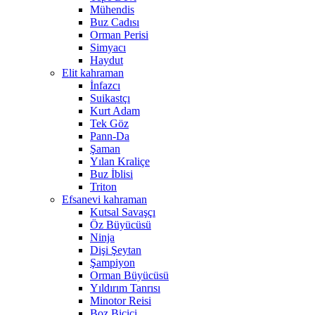
Mühendis
Buz Cadısı
Orman Perisi
Simyacı
Haydut
Elit kahraman
İnfazcı
Suikastçı
Kurt Adam
Tek Göz
Pann-Da
Şaman
Yılan Kraliçe
Buz İblisi
Triton
Efsanevi kahraman
Kutsal Savaşçı
Öz Büyücüsü
Ninja
Dişi Şeytan
Şampiyon
Orman Büyücüsü
Yıldırım Tanrısı
Minotor Reisi
Boz Biçici