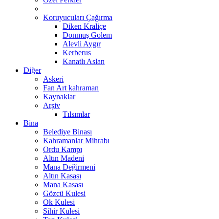
Koruyucuları Çağırma
Diken Kraliçe
Donmuş Golem
Alevli Aygır
Kerberus
Kanatlı Aslan
Diğer
Askeri
Fan Art kahraman
Kaynaklar
Arşiv
Tılsımlar
Bina
Belediye Binası
Kahramanlar Mihrabı
Ordu Kampı
Altın Madeni
Mana Değirmeni
Altın Kasası
Mana Kasası
Gözcü Kulesi
Ok Kulesi
Sihir Kulesi