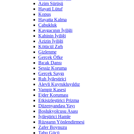
Azim Sürüşü
Hayati Lütuf
Kopuş
Hayatta Kalma
Çabukluk
Kavgacının İyiliği
Kahinin İyiliği
Azizin İyiliği
Kötücül Zırh
Gizlenme
Gerçek Öfke
Bıçak Dansı
Sessiz Koruma
Gerçek Saygı
Ruh İyileştirici
Alevli Kuyrukluyıldız
Vampir Kasesi
Ejder Koruması
Etkisizleştirici Prizma
Düzenyandaşı Yayı
Boşlukyolcusu Asası
İyileştirici Hamle
Rüzgarın Yönlendirmesi
Zafer Boynuzu
Tabu Gücü