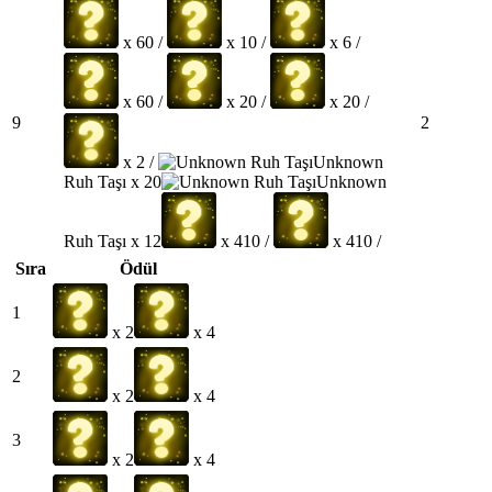
x 60 /
x 10 /
x 6 /
x 60 /
x 20 /
x 20 /
9
2
x 2 /
Unknown
Ruh Taşı x 20
Unknown
Ruh Taşı x 12
x 410 /
x 410 /
Sıra
Ödül
1
x 2
x 4
2
x 2
x 4
3
x 2
x 4