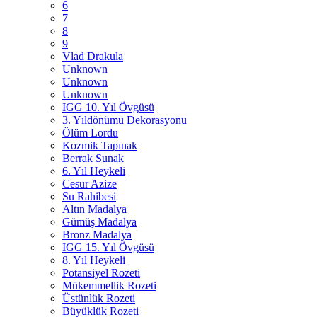
6
7
8
9
Vlad Drakula
Unknown
Unknown
Unknown
IGG 10. Yıl Övgüsü
3. Yıldönümü Dekorasyonu
Ölüm Lordu
Kozmik Tapınak
Berrak Sunak
6. Yıl Heykeli
Cesur Azize
Su Rahibesi
Altın Madalya
Gümüş Madalya
Bronz Madalya
IGG 15. Yıl Övgüsü
8. Yıl Heykeli
Potansiyel Rozeti
Mükemmellik Rozeti
Üstünlük Rozeti
Büyüklük Rozeti