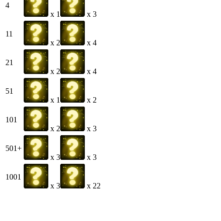
4
x 1
x 3
11
x 2
x 4
21
x 2
x 4
51
x 1
x 2
101
x 2
x 3
501+
x 3
x 3
1001
x 3
x 22