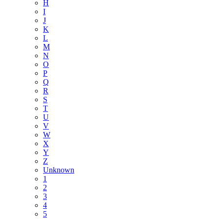
H
I
J
K
L
M
N
O
P
Q
R
S
T
U
V
W
X
Y
Z
Unknown
1
2
3
4
5