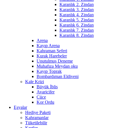
Karanlık 2. Zindan
Karanlık 3. Zindan
Karanlık 4. Zindan
Karanlık 5. Zindan
Karanlık 6. Zindan
Karanlık 7. Zindan
Karanlık 8. Zindan
Arena
Kayıp Arena
Kahraman Seferi
Kurak Harebeler
Unutulmuş Deneme
Muhafıza Meydan oku
Kayıp Toprak
Bombardıman Eldiveni
Kale Krizi
Büyük İblis
Avaricifer
Cüce
Kor Ordu
Eşyalar
Hediye Paketi
Kahramanlar
Tüketilebilir
Kretler