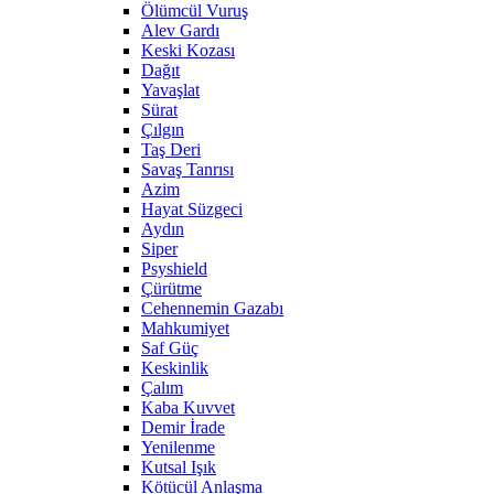
Ölümcül Vuruş
Alev Gardı
Keski Kozası
Dağıt
Yavaşlat
Sürat
Çılgın
Taş Deri
Savaş Tanrısı
Azim
Hayat Süzgeci
Aydın
Siper
Psyshield
Çürütme
Cehennemin Gazabı
Mahkumiyet
Saf Güç
Keskinlik
Çalım
Kaba Kuvvet
Demir İrade
Yenilenme
Kutsal Işık
Kötücül Anlaşma