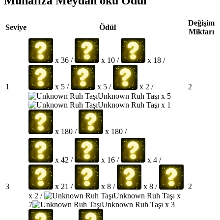
Muhafıza Meydan oku Ödül
Değişim
Seviye
Ödül
Miktarı
x 36 /
x 10 /
x 18 /
1
2
x 5 /
x 5 /
x 2 /
Unknown Ruh Taşı x 5
Unknown Ruh Taşı x 1
x 180 /
x 180 /
x 42 /
x 16 /
x 4 /
3
2
x 21 /
x 8 /
x 8 /
x 2 /
Unknown Ruh Taşı x
7
Unknown Ruh Taşı x 3