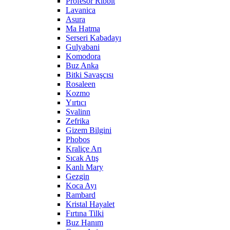
Profesör Ribbit
Lavanica
Asura
Ma Hatma
Serseri Kabadayı
Gulyabani
Komodora
Buz Anka
Bitki Savaşçısı
Rosaleen
Kozmo
Yırtıcı
Svalinn
Zefrika
Gizem Bilgini
Phobos
Kraliçe Arı
Sıcak Atış
Kanlı Mary
Gezgin
Koca Ayı
Rambard
Kristal Hayalet
Fırtına Tilki
Buz Hanım