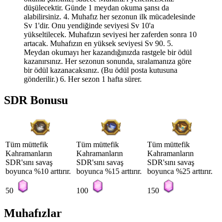
düşülecektir. Günde 1 meydan okuma şansı da
alabilirsiniz. 4. Muhafız her sezonun ilk mücadelesinde
Sv 1'dir. Onu yendiğinde seviyesi Sv 10'a
yükseltilecek. Muhafızın seviyesi her zaferden sonra 10
artacak. Muhafızın en yüksek seviyesi Sv 90. 5.
Meydan okumayı her kazandığınızda rastgele bir ödül
kazanırsınız. Her sezonun sonunda, sıralamanıza göre
bir ödül kazanacaksınız. (Bu ödül posta kutusuna
gönderilir.) 6. Her sezon 1 hafta sürer.
SDR Bonusu
Tüm müttefik
Tüm müttefik
Tüm müttefik
Kahramanların
Kahramanların
Kahramanların
SDR'sını savaş
SDR'sını savaş
SDR'sını savaş
boyunca %10 arttırır.
boyunca %15 arttırır.
boyunca %25 arttırır.
50
100
150
Muhafızlar