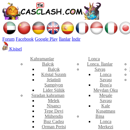
Forum
Facebook
Google Play
İlanlar
İndir
Kişisel
Kahramanlar
Lonca
Balçık
Lonca. İlanlar
Balçık
Savaş
Kristal Sızıntı
Lonca
Jelatinli
Savaşı
Şampiyon
Boss'a
Lider Sülük
Meydan Oku
Sıradan kahraman
Meşale
Melek
Savaşı
Nişancı
Kale
Tepe Devi
Kuşatması
Mühendis
Bina
Buz Cadısı
Lonca
Orman Perisi
Merkezi