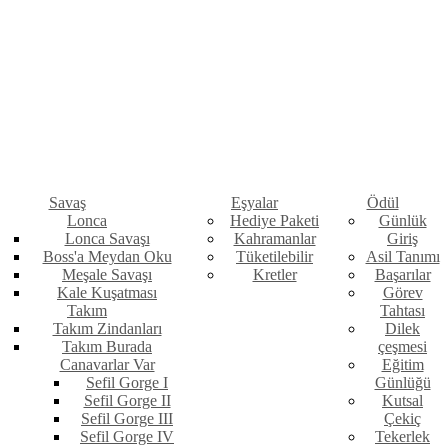
Savaş
Eşyalar
Ödül
Lonca
Hediye Paketi
Günlük
Lonca Savaşı
Kahramanlar
Giriş
Boss'a Meydan Oku
Tüketilebilir
Asil Tanımı
Meşale Savaşı
Kretler
Başarılar
Kale Kuşatması
Görev
Takım
Tahtası
Takım Zindanları
Dilek
Takım Burada
çeşmesi
Canavarlar Var
Eğitim
Sefil Gorge I
Günlüğü
Sefil Gorge II
Kutsal
Sefil Gorge III
Çekiç
Sefil Gorge IV
Tekerlek