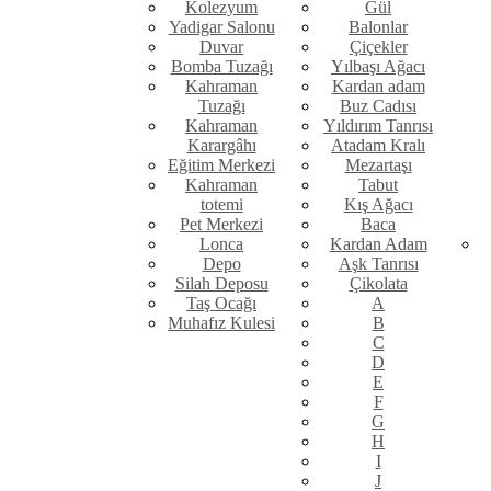
Kolezyum
Gül
Yadigar Salonu
Balonlar
Duvar
Çiçekler
Bomba Tuzağı
Yılbaşı Ağacı
Kahraman
Kardan adam
Tuzağı
Buz Cadısı
Kahraman
Yıldırım Tanrısı
Karargâhı
Atadam Kralı
Eğitim Merkezi
Mezartaşı
Kahraman
Tabut
totemi
Kış Ağacı
Pet Merkezi
Baca
Lonca
Kardan Adam
Depo
Aşk Tanrısı
Silah Deposu
Çikolata
Taş Ocağı
A
Muhafız Kulesi
B
C
D
E
F
G
H
I
J