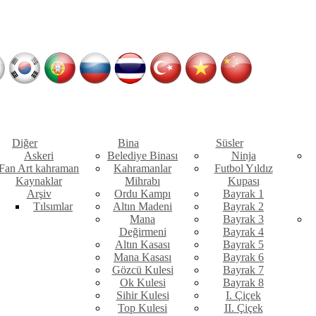
Diğer
Bina
Süsler
Askeri
Belediye Binası
Ninja
Fan Art kahraman
Kahramanlar
Futbol Yıldız
Kaynaklar
Mihrabı
Kupası
Arşiv
Ordu Kampı
Bayrak 1
Tılsımlar
Altın Madeni
Bayrak 2
Mana
Bayrak 3
Değirmeni
Bayrak 4
Altın Kasası
Bayrak 5
Mana Kasası
Bayrak 6
Gözcü Kulesi
Bayrak 7
Ok Kulesi
Bayrak 8
Sihir Kulesi
I. Çiçek
Top Kulesi
II. Çiçek