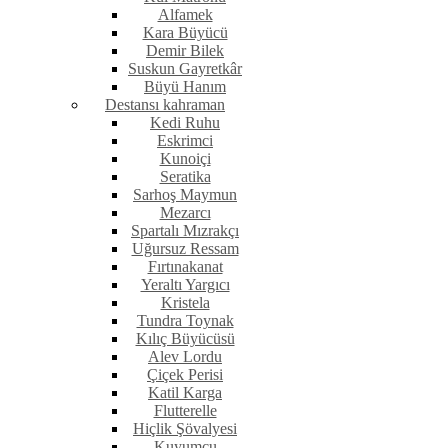
Alfamek
Kara Büyücü
Demir Bilek
Suskun Gayretkâr
Büyü Hanım
Destansı kahraman
Kedi Ruhu
Eskrimci
Kunoiçi
Seratika
Sarhoş Maymun
Mezarcı
Spartalı Mızrakçı
Uğursuz Ressam
Fırtınakanat
Yeraltı Yargıcı
Kristela
Tundra Toynak
Kılıç Büyücüsü
Alev Lordu
Çiçek Perisi
Katil Karga
Flutterelle
Hiçlik Şövalyesi
Kuyumcu