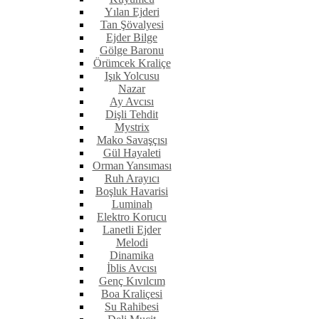
Yılan Ejderi
Tan Şövalyesi
Ejder Bilge
Gölge Baronu
Örümcek Kraliçe
Işık Yolcusu
Nazar
Ay Avcısı
Dişli Tehdit
Mystrix
Mako Savaşçısı
Gül Hayaleti
Orman Yansıması
Ruh Arayıcı
Boşluk Havarisi
Luminah
Elektro Korucu
Lanetli Ejder
Melodi
Dinamika
İblis Avcısı
Genç Kıvılcım
Boa Kraliçesi
Su Rahibesi