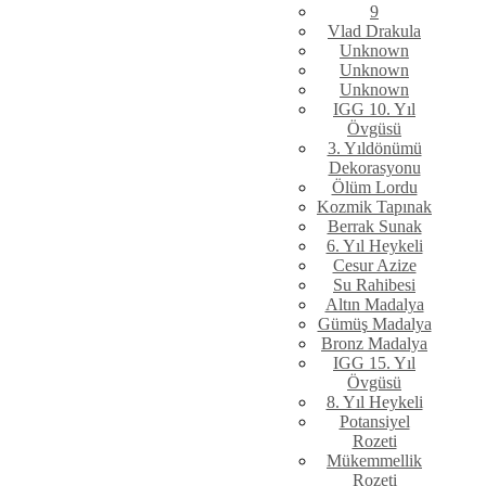
9
Vlad Drakula
Unknown
Unknown
Unknown
IGG 10. Yıl
Övgüsü
3. Yıldönümü
Dekorasyonu
Ölüm Lordu
Kozmik Tapınak
Berrak Sunak
6. Yıl Heykeli
Cesur Azize
Su Rahibesi
Altın Madalya
Gümüş Madalya
Bronz Madalya
IGG 15. Yıl
Övgüsü
8. Yıl Heykeli
Potansiyel
Rozeti
Mükemmellik
Rozeti