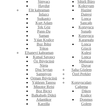
Simyacı
Sihirli Büro
Haydut
Kolezyum
Elit kahraman
Hazine
İnfazcı
Dairesi
Suikastçı
Lonca
Kurt Adam
Sancağı
Tek Göz
Koruyucu
Pann-Da
Sunağı
Şaman
Koruyucu
Yılan Kraliçe
Karargahı
Buz İblisi
Lonca
Triton
Gözcü
Efsanevi kahraman
Kulesi
Kutsal Savaşçı
Lonca
Öz Büyücüsü
Mağazası
Ninja
Duvar
Dişi Şeytan
Saha Gözlem
Şampiyon
Özel Perkler
Orman Büyücüsü
Yıldırım Tanrısı
Koruyucuları
Minotor Reisi
Çağırma
Boz Biçici
Diken
Balkabağı Dükü
Kraliçe
Atlantikor
Donmuş
Karzilla
Golem