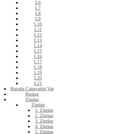
L6
L7
L8
L9
L10
L11
L12
L13
L14
L15
L16
L17
L18
L19
L20
L21
Burada Canavarlar Var
Baskın
Zindan
Zindan
1. Zindan
2. Zindan
3. Zindan
4. Zindan
5. Zindan