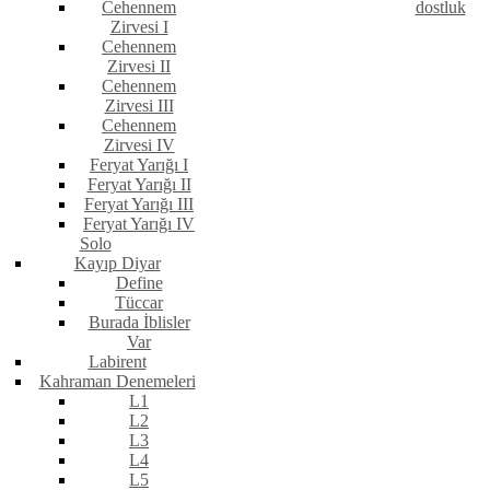
Cehennem
dostluk
Zirvesi I
Cehennem
Zirvesi II
Cehennem
Zirvesi III
Cehennem
Zirvesi IV
Feryat Yarığı I
Feryat Yarığı II
Feryat Yarığı III
Feryat Yarığı IV
Solo
Kayıp Diyar
Define
Tüccar
Burada İblisler
Var
Labirent
Kahraman Denemeleri
L1
L2
L3
L4
L5