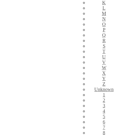
K
L
M
N
O
P
Q
R
S
T
U
V
W
X
Y
Z
Unknown
1
2
3
4
5
6
7
8