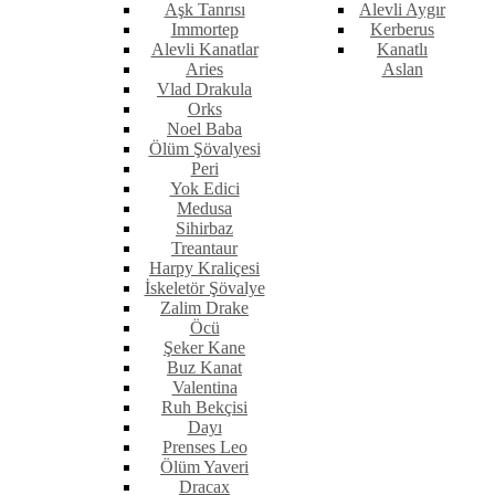
Aşk Tanrısı
Alevli Aygır
Immortep
Kerberus
Alevli Kanatlar
Kanatlı
Aries
Aslan
Vlad Drakula
Orks
Noel Baba
Ölüm Şövalyesi
Peri
Yok Edici
Medusa
Sihirbaz
Treantaur
Harpy Kraliçesi
İskeletör Şövalye
Zalim Drake
Öcü
Şeker Kane
Buz Kanat
Valentina
Ruh Bekçisi
Dayı
Prenses Leo
Ölüm Yaveri
Dracax