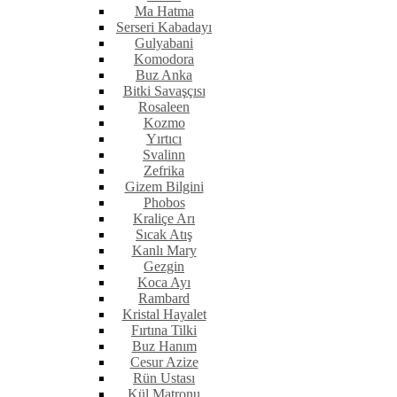
Ma Hatma
Serseri Kabadayı
Gulyabani
Komodora
Buz Anka
Bitki Savaşçısı
Rosaleen
Kozmo
Yırtıcı
Svalinn
Zefrika
Gizem Bilgini
Phobos
Kraliçe Arı
Sıcak Atış
Kanlı Mary
Gezgin
Koca Ayı
Rambard
Kristal Hayalet
Fırtına Tilki
Buz Hanım
Cesur Azize
Rün Ustası
Kül Matronu