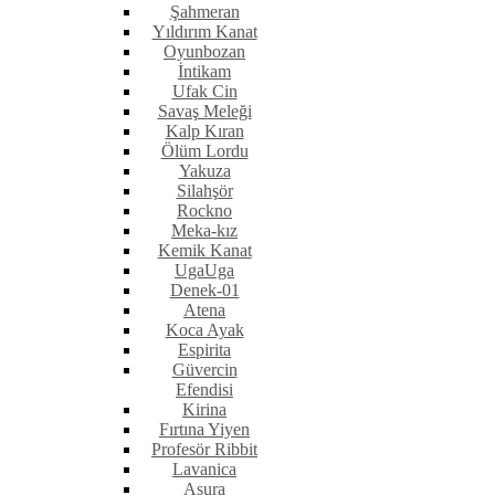
Şahmeran
Yıldırım Kanat
Oyunbozan
İntikam
Ufak Cin
Savaş Meleği
Kalp Kıran
Ölüm Lordu
Yakuza
Silahşör
Rockno
Meka-kız
Kemik Kanat
UgaUga
Denek-01
Atena
Koca Ayak
Espirita
Güvercin
Efendisi
Kirina
Fırtına Yiyen
Profesör Ribbit
Lavanica
Asura