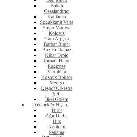
Deli Mucit
Baltalı
Cezalandırıcı
Katliamcı
Soğukkanlı Varis
Soylu Mumya
Kolosus
Gam Arpçısı
Barbar Binici
Buz Hokkabaz
Kibar Droid
Tornacı Hatun
Engizites
Vermilika
Kozmik Boksör
Merkşa
Despot Orkestra
Şefi
İlkel Golem
Yetenek & Nişan
Dirilt
Ağır Darbe
Hırs
Kıvılcım
Patlama