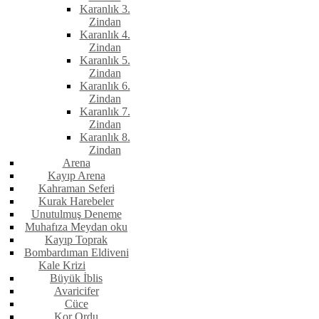
Karanlık 3.
Zindan
Karanlık 4.
Zindan
Karanlık 5.
Zindan
Karanlık 6.
Zindan
Karanlık 7.
Zindan
Karanlık 8.
Zindan
Arena
Kayıp Arena
Kahraman Seferi
Kurak Harebeler
Unutulmuş Deneme
Muhafıza Meydan oku
Kayıp Toprak
Bombardıman Eldiveni
Kale Krizi
Büyük İblis
Avaricifer
Cüce
Kor Ordu