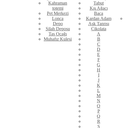
Kahraman
Tabut
totemi
Kış Ağacı
Pet Merkezi
Baca
Lonca
Kardan Adam
Depo
Aşk Tanrısı
Silah Deposu
Çikolata
Taş Ocağı
A
Muhafız Kulesi
B
C
D
E
F
G
H
I
J
K
L
M
N
O
P
Q
R
S