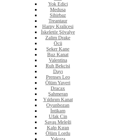
Yok Edici
Medusa
Sihirbaz
Treantaur
Harpy Kraliçesi
İskeletör Şövalye
Zalim Drake
Öcü
Şeker Kane
Buz Kanat
Valentina
Ruh Bekçisi
Dayı
Prenses Leo
Ölüm Yaveri
Dracax
Şahmeran
Yıldırım Kanat
Oyunbozan
İntikam
Ufak Cin
Savaş Meleği
Kalp Kıran
Ölüm Lordu
Yakuza