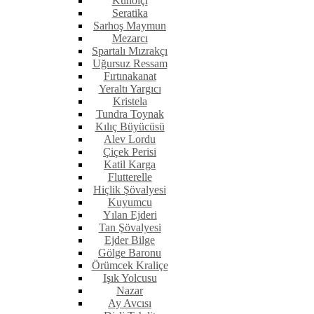
Kunoiçi
Seratika
Sarhoş Maymun
Mezarcı
Spartalı Mızrakçı
Uğursuz Ressam
Fırtınakanat
Yeraltı Yargıcı
Kristela
Tundra Toynak
Kılıç Büyücüsü
Alev Lordu
Çiçek Perisi
Katil Karga
Flutterelle
Hiçlik Şövalyesi
Kuyumcu
Yılan Ejderi
Tan Şövalyesi
Ejder Bilge
Gölge Baronu
Örümcek Kraliçe
Işık Yolcusu
Nazar
Ay Avcısı