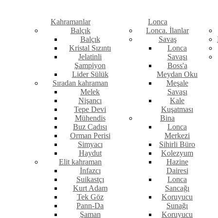
Kahramanlar
Lonca
Balçık
Lonca. İlanlar
Balçık
Savaş
Kristal Sızıntı
Lonca
Jelatinli
Savaşı
Şampiyon
Boss'a
Lider Sülük
Meydan Oku
Sıradan kahraman
Meşale
Melek
Savaşı
Nişancı
Kale
Tepe Devi
Kuşatması
Mühendis
Bina
Buz Cadısı
Lonca
Orman Perisi
Merkezi
Simyacı
Sihirli Büro
Haydut
Kolezyum
Elit kahraman
Hazine
İnfazcı
Dairesi
Suikastçı
Lonca
Kurt Adam
Sancağı
Tek Göz
Koruyucu
Pann-Da
Sunağı
Şaman
Koruyucu