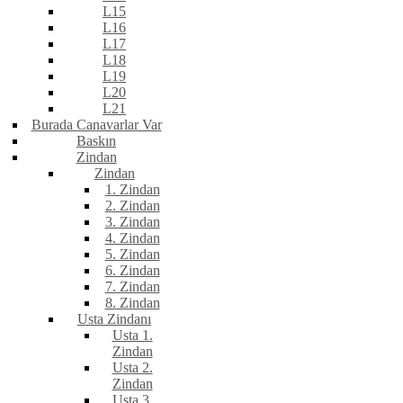
L15
L16
L17
L18
L19
L20
L21
Burada Canavarlar Var
Baskın
Zindan
Zindan
1. Zindan
2. Zindan
3. Zindan
4. Zindan
5. Zindan
6. Zindan
7. Zindan
8. Zindan
Usta Zindanı
Usta 1.
Zindan
Usta 2.
Zindan
Usta 3.