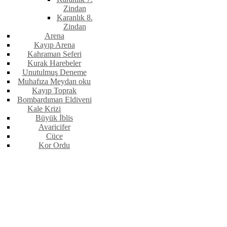
Zindan
Karanlık 8.
Zindan
Arena
Kayıp Arena
Kahraman Seferi
Kurak Harebeler
Unutulmuş Deneme
Muhafıza Meydan oku
Kayıp Toprak
Bombardıman Eldiveni
Kale Krizi
Büyük İblis
Avaricifer
Cüce
Kor Ordu