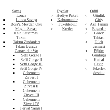
Savaş
Eşyalar
Ödül
Lonca
Hediye Paketi
Günlük
Lonca Savaşı
Kahramanlar
Giriş
Boss'a Meydan Oku
Tüketilebilir
Asil Tanımı
Meşale Savaşı
Kretler
Başarılar
Kale Kuşatması
Görev
Takım
Tahtası
Takım Zindanları
Dilek
Takım Burada
çeşmesi
Canavarlar Var
Eğitim
Sefil Gorge I
Günlüğü
Sefil Gorge II
Kutsal
Sefil Gorge III
Çekiç
Sefil Gorge IV
Tekerlek
Cehennem
dostluk
Zirvesi I
Cehennem
Zirvesi II
Cehennem
Zirvesi III
Cehennem
Zirvesi IV
Feryat Yarığı I