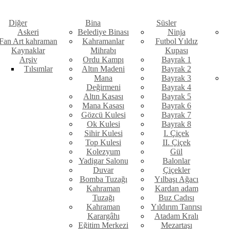
Diğer
Bina
Süsler
Askeri
Belediye Binası
Ninja
Fan Art kahraman
Kahramanlar
Futbol Yıldız
Kaynaklar
Mihrabı
Kupası
Arşiv
Ordu Kampı
Bayrak 1
Tılsımlar
Altın Madeni
Bayrak 2
Mana
Bayrak 3
Değirmeni
Bayrak 4
Altın Kasası
Bayrak 5
Mana Kasası
Bayrak 6
Gözcü Kulesi
Bayrak 7
Ok Kulesi
Bayrak 8
Sihir Kulesi
I. Çiçek
Top Kulesi
II. Çiçek
Kolezyum
Gül
Yadigar Salonu
Balonlar
Duvar
Çiçekler
Bomba Tuzağı
Yılbaşı Ağacı
Kahraman
Kardan adam
Tuzağı
Buz Cadısı
Kahraman
Yıldırım Tanrısı
Karargâhı
Atadam Kralı
Eğitim Merkezi
Mezartaşı