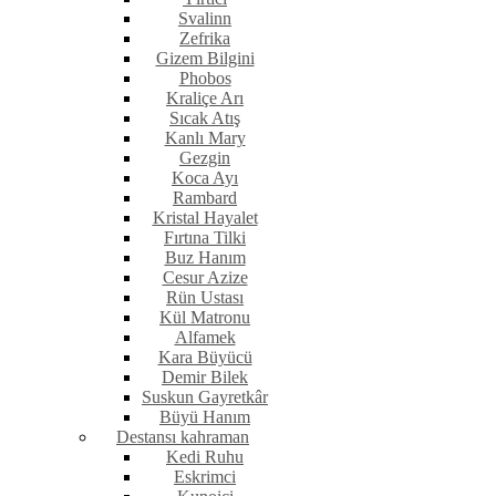
Svalinn
Zefrika
Gizem Bilgini
Phobos
Kraliçe Arı
Sıcak Atış
Kanlı Mary
Gezgin
Koca Ayı
Rambard
Kristal Hayalet
Fırtına Tilki
Buz Hanım
Cesur Azize
Rün Ustası
Kül Matronu
Alfamek
Kara Büyücü
Demir Bilek
Suskun Gayretkâr
Büyü Hanım
Destansı kahraman
Kedi Ruhu
Eskrimci