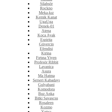
Silahşör
Rockno
Meka-kız
Kemik Kanat
UgaUga
Denek-01
Atena
Koca Ayak
Espirita
Güvercin
Efendisi
Kirina
Fırtına Yiyen
Profesör Ribbit
Lavanica
Asura
Ma Hatma
Serseri Kabadayı
Gulyabani
Komodora
Buz Anka
Bitki Savaşçısı
Rosaleen
Kozmo
Yırtıcı