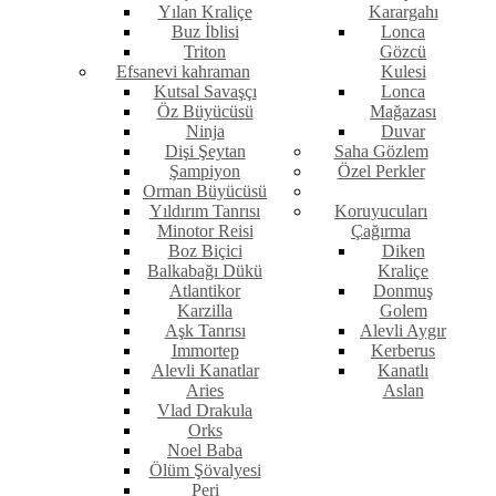
Yılan Kraliçe
Karargahı
Buz İblisi
Lonca
Triton
Gözcü
Efsanevi kahraman
Kulesi
Kutsal Savaşçı
Lonca
Öz Büyücüsü
Mağazası
Ninja
Duvar
Dişi Şeytan
Saha Gözlem
Şampiyon
Özel Perkler
Orman Büyücüsü
Yıldırım Tanrısı
Koruyucuları
Minotor Reisi
Çağırma
Boz Biçici
Diken
Balkabağı Dükü
Kraliçe
Atlantikor
Donmuş
Karzilla
Golem
Aşk Tanrısı
Alevli Aygır
Immortep
Kerberus
Alevli Kanatlar
Kanatlı
Aries
Aslan
Vlad Drakula
Orks
Noel Baba
Ölüm Şövalyesi
Peri