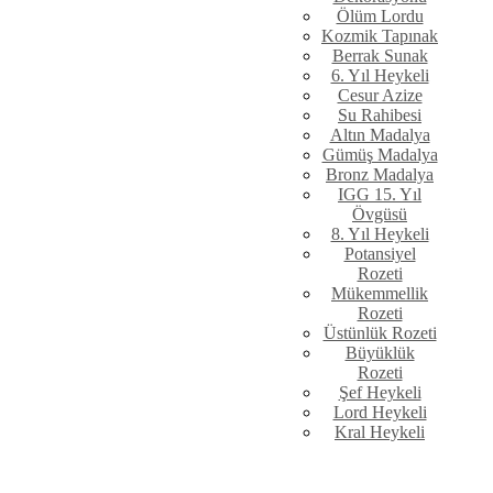
Ölüm Lordu
Kozmik Tapınak
Berrak Sunak
6. Yıl Heykeli
Cesur Azize
Su Rahibesi
Altın Madalya
Gümüş Madalya
Bronz Madalya
IGG 15. Yıl
Övgüsü
8. Yıl Heykeli
Potansiyel
Rozeti
Mükemmellik
Rozeti
Üstünlük Rozeti
Büyüklük
Rozeti
Şef Heykeli
Lord Heykeli
Kral Heykeli