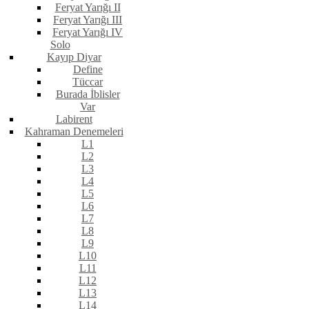
Feryat Yarığı II
Feryat Yarığı III
Feryat Yarığı IV
Solo
Kayıp Diyar
Define
Tüccar
Burada İblisler
Var
Labirent
Kahraman Denemeleri
L1
L2
L3
L4
L5
L6
L7
L8
L9
L10
L11
L12
L13
L14