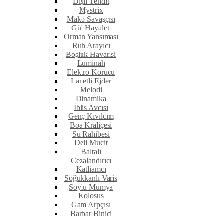
Dişli Tehdit
Mystrix
Mako Savaşçısı
Gül Hayaleti
Orman Yansıması
Ruh Arayıcı
Boşluk Havarisi
Luminah
Elektro Korucu
Lanetli Ejder
Melodi
Dinamika
İblis Avcısı
Genç Kıvılcım
Boa Kraliçesi
Su Rahibesi
Deli Mucit
Baltalı
Cezalandırıcı
Katliamcı
Soğukkanlı Varis
Soylu Mumya
Kolosus
Gam Arpçısı
Barbar Binici