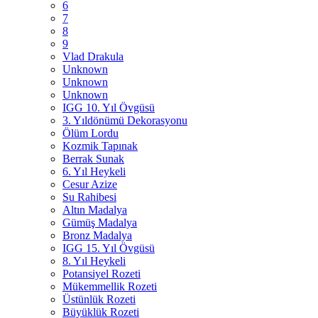
6
7
8
9
Vlad Drakula
Unknown
Unknown
Unknown
IGG 10. Yıl Övgüsü
3. Yıldönümü Dekorasyonu
Ölüm Lordu
Kozmik Tapınak
Berrak Sunak
6. Yıl Heykeli
Cesur Azize
Su Rahibesi
Altın Madalya
Gümüş Madalya
Bronz Madalya
IGG 15. Yıl Övgüsü
8. Yıl Heykeli
Potansiyel Rozeti
Mükemmellik Rozeti
Üstünlük Rozeti
Büyüklük Rozeti