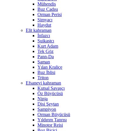
Mühendis
Buz Cadısı
Orman Perisi
Simyacı
Haydut
Elit kahraman
İnfazcı
Suikastçı
Kurt Adam
Tek Göz
Pann-Da
Şaman
Yılan Kraliçe
Buz İblisi
Triton
Efsanevi kahraman
Kutsal Savaşçı
Öz Büyücüsü
Ninja
Dişi Şeytan
Şampiyon
Orman Büyücüsü
Yıldırım Tanrısı
Minotor Reisi
Boz Biçici