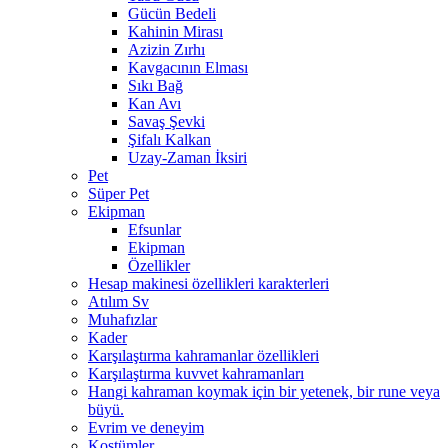
Gücün Bedeli
Kahinin Mirası
Azizin Zırhı
Kavgacının Elması
Sıkı Bağ
Kan Avı
Savaş Şevki
Şifalı Kalkan
Uzay-Zaman İksiri
Pet
Süper Pet
Ekipman
Efsunlar
Ekipman
Özellikler
Hesap makinesi özellikleri karakterleri
Atılım Sv
Muhafızlar
Kader
Karşılaştırma kahramanlar özellikleri
Karşılaştırma kuvvet kahramanları
Hangi kahraman koymak için bir yetenek, bir rune veya
büyü.
Evrim ve deneyim
Kostümler