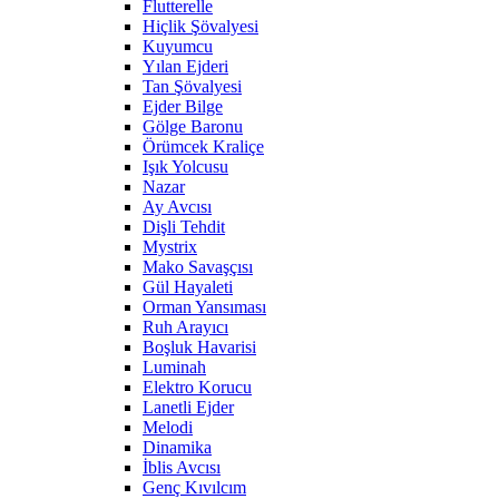
Flutterelle
Hiçlik Şövalyesi
Kuyumcu
Yılan Ejderi
Tan Şövalyesi
Ejder Bilge
Gölge Baronu
Örümcek Kraliçe
Işık Yolcusu
Nazar
Ay Avcısı
Dişli Tehdit
Mystrix
Mako Savaşçısı
Gül Hayaleti
Orman Yansıması
Ruh Arayıcı
Boşluk Havarisi
Luminah
Elektro Korucu
Lanetli Ejder
Melodi
Dinamika
İblis Avcısı
Genç Kıvılcım