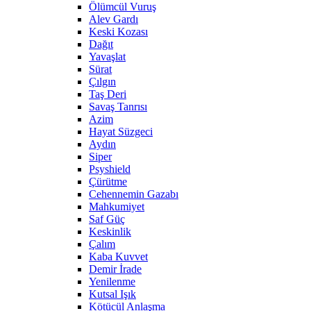
Ölümcül Vuruş
Alev Gardı
Keski Kozası
Dağıt
Yavaşlat
Sürat
Çılgın
Taş Deri
Savaş Tanrısı
Azim
Hayat Süzgeci
Aydın
Siper
Psyshield
Çürütme
Cehennemin Gazabı
Mahkumiyet
Saf Güç
Keskinlik
Çalım
Kaba Kuvvet
Demir İrade
Yenilenme
Kutsal Işık
Kötücül Anlaşma