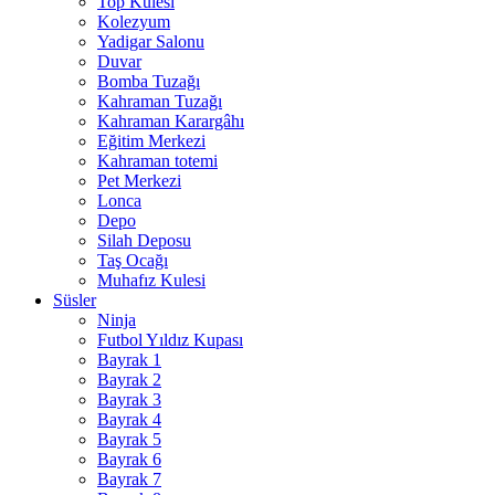
Top Kulesi
Kolezyum
Yadigar Salonu
Duvar
Bomba Tuzağı
Kahraman Tuzağı
Kahraman Karargâhı
Eğitim Merkezi
Kahraman totemi
Pet Merkezi
Lonca
Depo
Silah Deposu
Taş Ocağı
Muhafız Kulesi
Süsler
Ninja
Futbol Yıldız Kupası
Bayrak 1
Bayrak 2
Bayrak 3
Bayrak 4
Bayrak 5
Bayrak 6
Bayrak 7