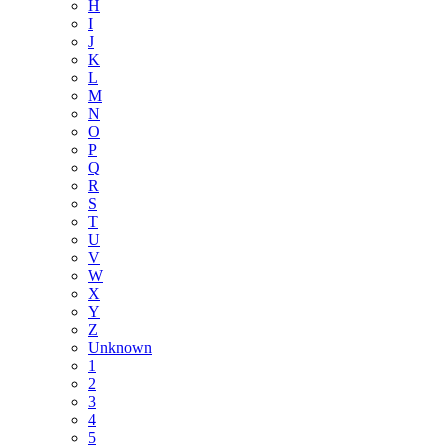
H
I
J
K
L
M
N
O
P
Q
R
S
T
U
V
W
X
Y
Z
Unknown
1
2
3
4
5