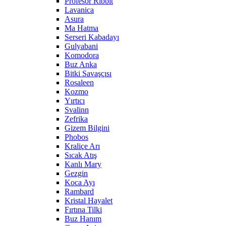
Profesör Ribbit
Lavanica
Asura
Ma Hatma
Serseri Kabadayı
Gulyabani
Komodora
Buz Anka
Bitki Savaşçısı
Rosaleen
Kozmo
Yırtıcı
Svalinn
Zefrika
Gizem Bilgini
Phobos
Kraliçe Arı
Sıcak Atış
Kanlı Mary
Gezgin
Koca Ayı
Rambard
Kristal Hayalet
Fırtına Tilki
Buz Hanım