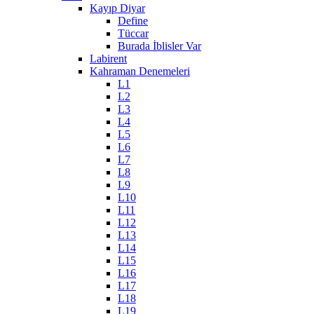
Kayıp Diyar
Define
Tüccar
Burada İblisler Var
Labirent
Kahraman Denemeleri
L1
L2
L3
L4
L5
L6
L7
L8
L9
L10
L11
L12
L13
L14
L15
L16
L17
L18
L19