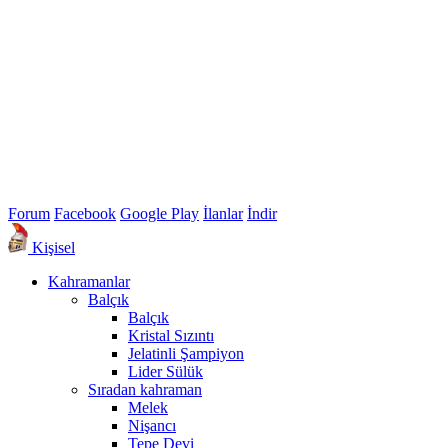
Forum
Facebook
Google Play
İlanlar
İndir
Kişisel
Kahramanlar
Balçık
Balçık
Kristal Sızıntı
Jelatinli Şampiyon
Lider Sülük
Sıradan kahraman
Melek
Nişancı
Tepe Devi