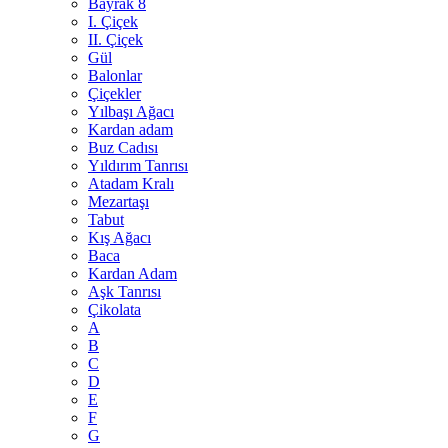
Bayrak 8
I. Çiçek
II. Çiçek
Gül
Balonlar
Çiçekler
Yılbaşı Ağacı
Kardan adam
Buz Cadısı
Yıldırım Tanrısı
Atadam Kralı
Mezartaşı
Tabut
Kış Ağacı
Baca
Kardan Adam
Aşk Tanrısı
Çikolata
A
B
C
D
E
F
G