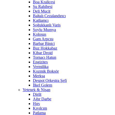
Boa Kraliçesi
Su Rahibesi
Deli Mucit
Baltalı Cezalandırıcı
Katliamcı
Soğukkanlı Varis
Soylu Mumya
Kolosus
Gam Arpçısı
Barbar Binici
Buz Hokkabaz
Kibar Droid
Tornacı Hatun
Engizites
Vermilika
Kozmik Boksör
Merkşa
Despot Orkestra Şefi
İlkel Golem
Yetenek & Nişan
Dirilt
Ağır Darbe
Hırs
Kıvılcım
Patlama