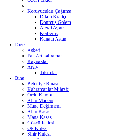
Koruyucuları Çağırma
Diken Kraliçe
Donmuş Golem
Alevli Aygır
Kerberus
Kanatlı Aslan
Diğer
Askeri
Fan Art kahraman
Kaynaklar
Arşiv
Tılsımlar
Bina
Belediye Binası
Kahramanlar Mihrabı
Ordu Kampı
Altın Madeni
Mana Değirmeni
Altın Kasası
Mana Kasası
Gözcü Kulesi
Ok Kulesi
Sihir Kulesi