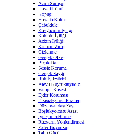
Azim Sürüşü
Hayati Lütuf
Kopuş
Hayatta Kalma
Çabukluk
Kavgacının İyiliği
Kahinin İyiliği
Azizin İyiliği
Kötücül Zırh
Gizlenme
Gerçek Öfke
Bıçak Dansı
Sessiz Koruma
Gerçek Saygı
Ruh İyileştirici
Alevli Kuyrukluyıldız
Vampir Kasesi
Ejder Koruması
Etkisizleştirici Prizma
Düzenyandaşı Yayı
Boşlukyolcusu Asası
İyileştirici Hamle
Rüzgarın Yönlendirmesi
Zafer Boynuzu
Tabu Gücü