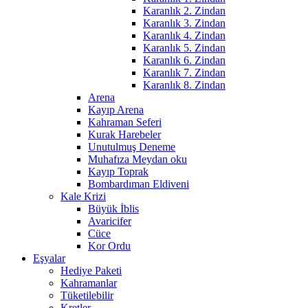
Karanlık 2. Zindan
Karanlık 3. Zindan
Karanlık 4. Zindan
Karanlık 5. Zindan
Karanlık 6. Zindan
Karanlık 7. Zindan
Karanlık 8. Zindan
Arena
Kayıp Arena
Kahraman Seferi
Kurak Harebeler
Unutulmuş Deneme
Muhafıza Meydan oku
Kayıp Toprak
Bombardıman Eldiveni
Kale Krizi
Büyük İblis
Avaricifer
Cüce
Kor Ordu
Eşyalar
Hediye Paketi
Kahramanlar
Tüketilebilir
Kretler