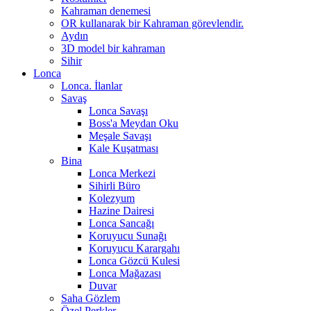
Kahraman denemesi
OR kullanarak bir Kahraman görevlendir.
Aydın
3D model bir kahraman
Sihir
Lonca
Lonca. İlanlar
Savaş
Lonca Savaşı
Boss'a Meydan Oku
Meşale Savaşı
Kale Kuşatması
Bina
Lonca Merkezi
Sihirli Büro
Kolezyum
Hazine Dairesi
Lonca Sancağı
Koruyucu Sunağı
Koruyucu Karargahı
Lonca Gözcü Kulesi
Lonca Mağazası
Duvar
Saha Gözlem
Özel Perkler