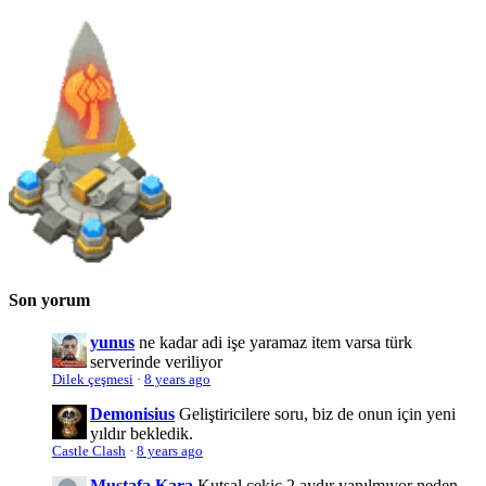
Son yorum
yunus
ne kadar adi işe yaramaz item varsa türk
serverinde veriliyor
Dilek çeşmesi
·
8 years ago
Demonisius
Geliştiricilere soru, biz de onun için yeni
yıldır bekledik.
Castle Clash
·
8 years ago
Mustafa Kara
Kutsal çekiç 2 aydır yapılmıyor neden