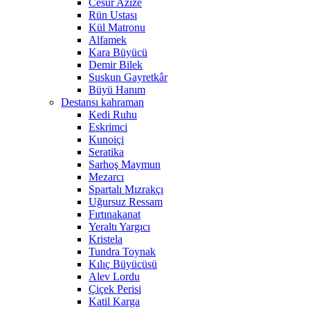
Cesur Azize
Rün Ustası
Kül Matronu
Alfamek
Kara Büyücü
Demir Bilek
Suskun Gayretkâr
Büyü Hanım
Destansı kahraman
Kedi Ruhu
Eskrimci
Kunoiçi
Seratika
Sarhoş Maymun
Mezarcı
Spartalı Mızrakçı
Uğursuz Ressam
Fırtınakanat
Yeraltı Yargıcı
Kristela
Tundra Toynak
Kılıç Büyücüsü
Alev Lordu
Çiçek Perisi
Katil Karga