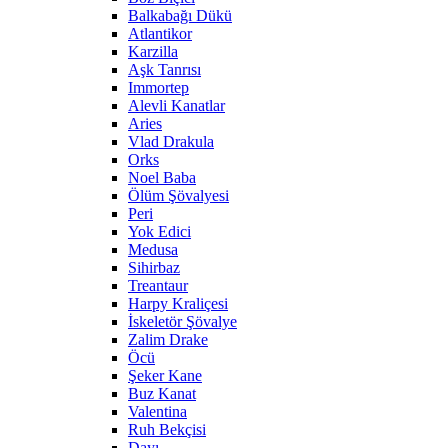
Balkabağı Dükü
Atlantikor
Karzilla
Aşk Tanrısı
Immortep
Alevli Kanatlar
Aries
Vlad Drakula
Orks
Noel Baba
Ölüm Şövalyesi
Peri
Yok Edici
Medusa
Sihirbaz
Treantaur
Harpy Kraliçesi
İskeletör Şövalye
Zalim Drake
Öcü
Şeker Kane
Buz Kanat
Valentina
Ruh Bekçisi
Dayı