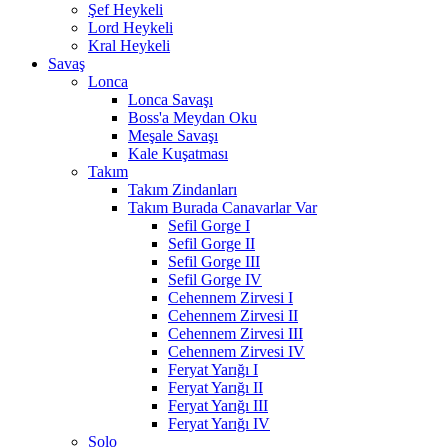
Şef Heykeli
Lord Heykeli
Kral Heykeli
Savaş
Lonca
Lonca Savaşı
Boss'a Meydan Oku
Meşale Savaşı
Kale Kuşatması
Takım
Takım Zindanları
Takım Burada Canavarlar Var
Sefil Gorge I
Sefil Gorge II
Sefil Gorge III
Sefil Gorge IV
Cehennem Zirvesi I
Cehennem Zirvesi II
Cehennem Zirvesi III
Cehennem Zirvesi IV
Feryat Yarığı I
Feryat Yarığı II
Feryat Yarığı III
Feryat Yarığı IV
Solo