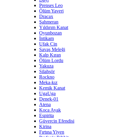
Prenses Leo
Ölüm Yaveri
Dracax
Şahmeran
Yıldırım Kanat
Oyunbozan
İntikam
Ufak Cin
Savaş Meleği
Kalp Kıran
Ölüm Lordu
Yakuza
Silahşör
Rockno
Meka-kız
Kemik Kanat
UgaUga
Denek-01
Atena
Koca Ayak
Espirita
Güvercin Efendisi
Kirina
Fırtına Yiyen