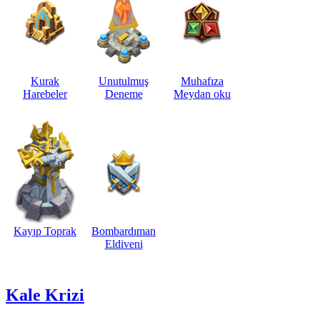
Kurak
Unutulmuş
Muhafıza
Harebeler
Deneme
Meydan oku
Kayıp Toprak
Bombardıman
Eldiveni
Kale Krizi