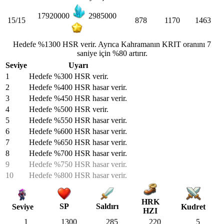
17920000
2985000
15/15
878
1170
1463
Hedefe %1300 HSR verir. Ayrıca Kahramanın KRIT oranını 7
saniye için %80 artırır.
Seviye
Uyarı
1
Hedefe %300 HSR verir.
2
Hedefe %400 HSR hasar verir.
3
Hedefe %450 HSR hasar verir.
4
Hedefe %500 HSR verir.
5
Hedefe %550 HSR hasar verir.
6
Hedefe %600 HSR hasar verir.
7
Hedefe %650 HSR hasar verir.
8
Hedefe %700 HSR hasar verir.
9
Hedefe %750 HSR hasar verir.
10
Hedefe %800 HSR hasar verir.
HRK
SP
Saldırı
Kudret
Seviye
HZI
1
1300
285
220
5