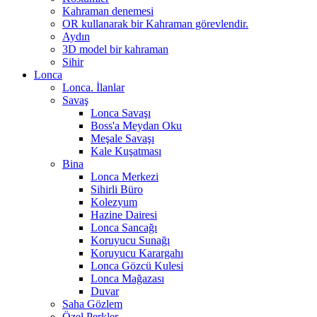
Kahraman denemesi
OR kullanarak bir Kahraman görevlendir.
Aydın
3D model bir kahraman
Sihir
Lonca
Lonca. İlanlar
Savaş
Lonca Savaşı
Boss'a Meydan Oku
Meşale Savaşı
Kale Kuşatması
Bina
Lonca Merkezi
Sihirli Büro
Kolezyum
Hazine Dairesi
Lonca Sancağı
Koruyucu Sunağı
Koruyucu Karargahı
Lonca Gözcü Kulesi
Lonca Mağazası
Duvar
Saha Gözlem
Özel Perkler