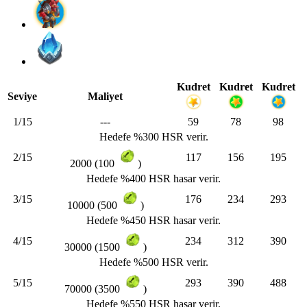
Kudret
Kudret
Kudret
Seviye
Maliyet
1/15
---
59
78
98
Hedefe %300 HSR verir.
2/15
117
156
195
2000 (100
)
Hedefe %400 HSR hasar verir.
3/15
176
234
293
10000 (500
)
Hedefe %450 HSR hasar verir.
4/15
234
312
390
30000 (1500
)
Hedefe %500 HSR verir.
5/15
293
390
488
70000 (3500
)
Hedefe %550 HSR hasar verir.