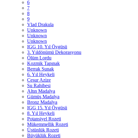
6
7
8
9
Vlad Drakula
Unknown
Unknown
Unknown
IGG 10. Yıl Övgüsü
3. Yıldönümü Dekorasyonu
Ölüm Lordu
Kozmik Tapınak
Berrak Sunak
6. Yıl Heykeli
Cesur Azize
Su Rahibesi
Altın Madalya
Gümüş Madalya
Bronz Madalya
IGG 15. Yıl Övgüsü
8. Yıl Heykeli
Potansiyel Rozeti
Mükemmellik Rozeti
Üstünlük Rozeti
Büyüklük Rozeti