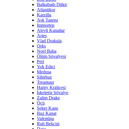
Balkabağı Dükü
Atlantikor
Karzilla
Aşk Tanrısı
Immortep
Alevli Kanatlar
Aries
Vlad Drakula
Orks
Noel Baba
Ölüm Şövalyesi
Peri
Yok Edici
Medusa
Sihirbaz
Treantaur
Harpy Kraliçesi
İskeletör Şövalye
Zalim Drake
Öcü
Şeker Kane
Buz Kanat
Valentina
Ruh Bekçisi
Dayı