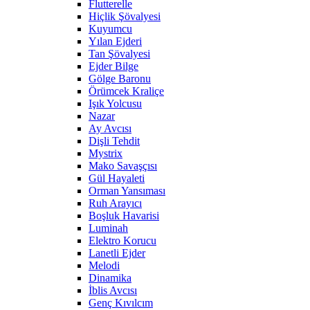
Flutterelle
Hiçlik Şövalyesi
Kuyumcu
Yılan Ejderi
Tan Şövalyesi
Ejder Bilge
Gölge Baronu
Örümcek Kraliçe
Işık Yolcusu
Nazar
Ay Avcısı
Dişli Tehdit
Mystrix
Mako Savaşçısı
Gül Hayaleti
Orman Yansıması
Ruh Arayıcı
Boşluk Havarisi
Luminah
Elektro Korucu
Lanetli Ejder
Melodi
Dinamika
İblis Avcısı
Genç Kıvılcım