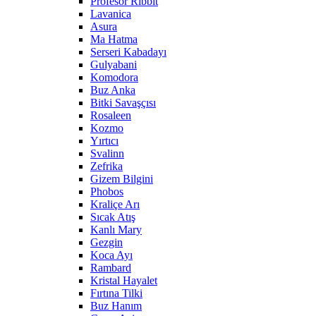
Profesör Ribbit
Lavanica
Asura
Ma Hatma
Serseri Kabadayı
Gulyabani
Komodora
Buz Anka
Bitki Savaşçısı
Rosaleen
Kozmo
Yırtıcı
Svalinn
Zefrika
Gizem Bilgini
Phobos
Kraliçe Arı
Sıcak Atış
Kanlı Mary
Gezgin
Koca Ayı
Rambard
Kristal Hayalet
Fırtına Tilki
Buz Hanım