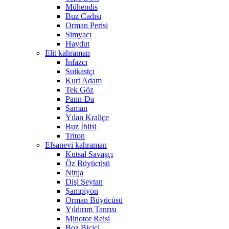
Mühendis
Buz Cadısı
Orman Perisi
Simyacı
Haydut
Elit kahraman
İnfazcı
Suikastçı
Kurt Adam
Tek Göz
Pann-Da
Şaman
Yılan Kraliçe
Buz İblisi
Triton
Efsanevi kahraman
Kutsal Savaşçı
Öz Büyücüsü
Ninja
Dişi Şeytan
Şampiyon
Orman Büyücüsü
Yıldırım Tanrısı
Minotor Reisi
Boz Biçici