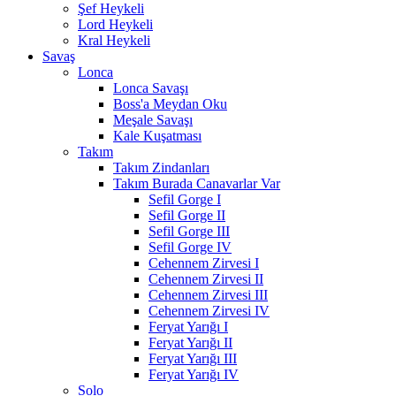
Şef Heykeli
Lord Heykeli
Kral Heykeli
Savaş
Lonca
Lonca Savaşı
Boss'a Meydan Oku
Meşale Savaşı
Kale Kuşatması
Takım
Takım Zindanları
Takım Burada Canavarlar Var
Sefil Gorge I
Sefil Gorge II
Sefil Gorge III
Sefil Gorge IV
Cehennem Zirvesi I
Cehennem Zirvesi II
Cehennem Zirvesi III
Cehennem Zirvesi IV
Feryat Yarığı I
Feryat Yarığı II
Feryat Yarığı III
Feryat Yarığı IV
Solo