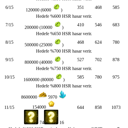
6/15
351
468
585
120000 (6000
)
Hedefe %600 HSR hasar verir.
7/15
410
546
683
200000 (10000
)
Hedefe %650 HSR hasar verir.
8/15
468
624
780
500000 (25000
)
Hedefe %700 HSR hasar verir.
9/15
527
702
878
800000 (40000
)
Hedefe %750 HSR hasar verir.
10/15
585
780
975
1600000 (80000
)
Hedefe %800 HSR hasar verir.
8600000
5970
154000
11/15
644
858
1073
74
16