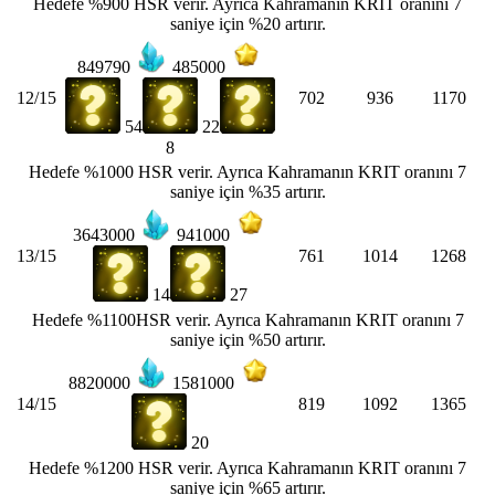
Hedefe %900 HSR verir. Ayrıca Kahramanın KRIT oranını 7
saniye için %20 artırır.
849790
485000
12/15
702
936
1170
54
22
8
Hedefe %1000 HSR verir. Ayrıca Kahramanın KRIT oranını 7
saniye için %35 artırır.
3643000
941000
13/15
761
1014
1268
14
27
Hedefe %1100HSR verir. Ayrıca Kahramanın KRIT oranını 7
saniye için %50 artırır.
8820000
1581000
14/15
819
1092
1365
20
Hedefe %1200 HSR verir. Ayrıca Kahramanın KRIT oranını 7
saniye için %65 artırır.