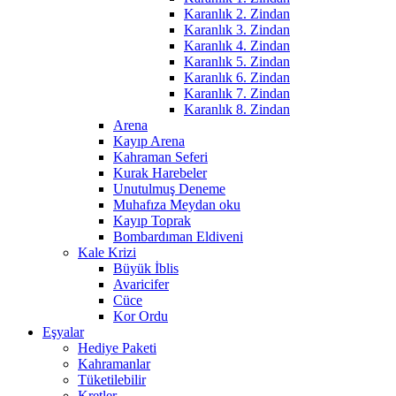
Karanlık 2. Zindan
Karanlık 3. Zindan
Karanlık 4. Zindan
Karanlık 5. Zindan
Karanlık 6. Zindan
Karanlık 7. Zindan
Karanlık 8. Zindan
Arena
Kayıp Arena
Kahraman Seferi
Kurak Harebeler
Unutulmuş Deneme
Muhafıza Meydan oku
Kayıp Toprak
Bombardıman Eldiveni
Kale Krizi
Büyük İblis
Avaricifer
Cüce
Kor Ordu
Eşyalar
Hediye Paketi
Kahramanlar
Tüketilebilir
Kretler