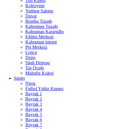
Top Kulesi
Kolezyum
Yadigar Salonu
Duvar
Bomba Tuzağı
Kahraman Tuzağı
Kahraman Karargâhı
Eğitim Merkezi
Kahraman totemi
Pet Merkezi
Lonca
Depo
Silah Deposu
Taş Ocağı
Muhafız Kulesi
Süsler
Ninja
Futbol Yıldız Kupası
Bayrak 1
Bayrak 2
Bayrak 3
Bayrak 4
Bayrak 5
Bayrak 6
Bayrak 7