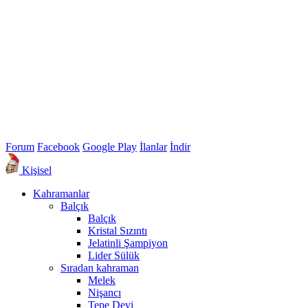
Forum
Facebook
Google Play
İlanlar
İndir
Kişisel
Kahramanlar
Balçık
Balçık
Kristal Sızıntı
Jelatinli Şampiyon
Lider Sülük
Sıradan kahraman
Melek
Nişancı
Tepe Devi