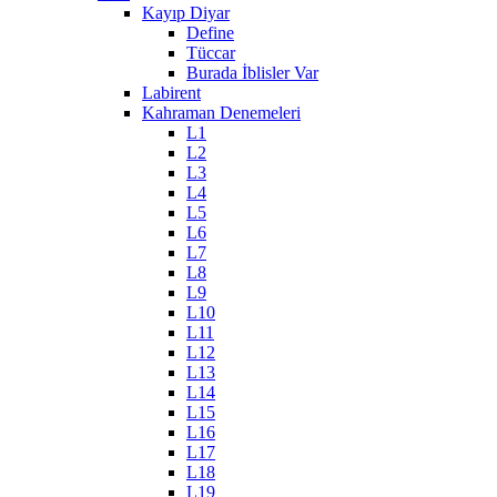
Kayıp Diyar
Define
Tüccar
Burada İblisler Var
Labirent
Kahraman Denemeleri
L1
L2
L3
L4
L5
L6
L7
L8
L9
L10
L11
L12
L13
L14
L15
L16
L17
L18
L19