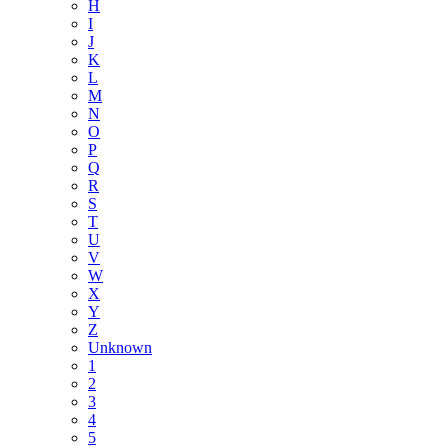
H
I
J
K
L
M
N
O
P
Q
R
S
T
U
V
W
X
Y
Z
Unknown
1
2
3
4
5