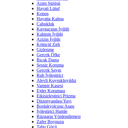
Azim Sürüşü
Hayati Lütuf
Kopuş
Hayatta Kalma
Çabukluk
Kavgacının İyiliği
Kahinin İyiliği
Azizin İyiliği
Kötücül Zırh
Gizlenme
Gerçek Öfke
Bıçak Dansı
Sessiz Koruma
Gerçek Saygı
Ruh İyileştirici
Alevli Kuyrukluyıldız
Vampir Kasesi
Ejder Koruması
Etkisizleştirici Prizma
Düzenyandaşı Yayı
Boşlukyolcusu Asası
İyileştirici Hamle
Rüzgarın Yönlendirmesi
Zafer Boynuzu
Tabu Gücü