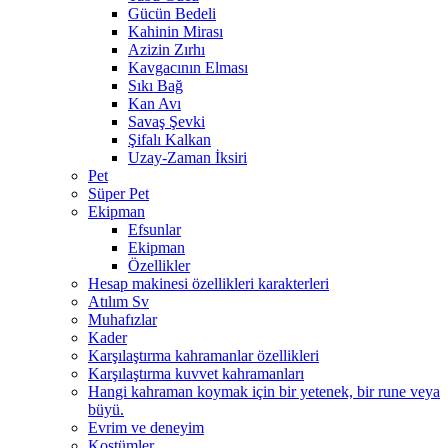
Gücün Bedeli
Kahinin Mirası
Azizin Zırhı
Kavgacının Elması
Sıkı Bağ
Kan Avı
Savaş Şevki
Şifalı Kalkan
Uzay-Zaman İksiri
Pet
Süper Pet
Ekipman
Efsunlar
Ekipman
Özellikler
Hesap makinesi özellikleri karakterleri
Atılım Sv
Muhafızlar
Kader
Karşılaştırma kahramanlar özellikleri
Karşılaştırma kuvvet kahramanları
Hangi kahraman koymak için bir yetenek, bir rune veya
büyü.
Evrim ve deneyim
Kostümler