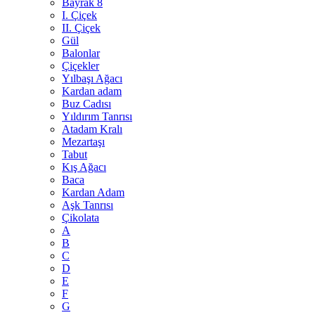
Bayrak 8
I. Çiçek
II. Çiçek
Gül
Balonlar
Çiçekler
Yılbaşı Ağacı
Kardan adam
Buz Cadısı
Yıldırım Tanrısı
Atadam Kralı
Mezartaşı
Tabut
Kış Ağacı
Baca
Kardan Adam
Aşk Tanrısı
Çikolata
A
B
C
D
E
F
G