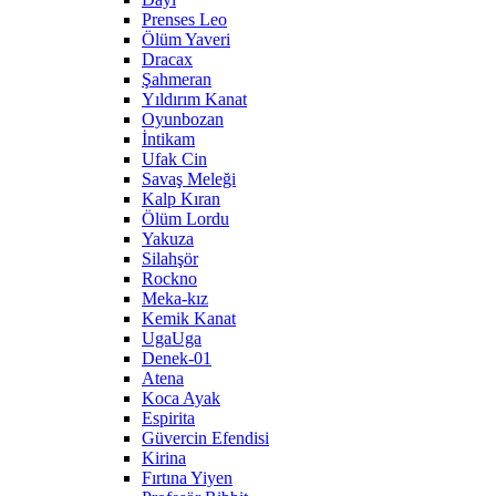
Prenses Leo
Ölüm Yaveri
Dracax
Şahmeran
Yıldırım Kanat
Oyunbozan
İntikam
Ufak Cin
Savaş Meleği
Kalp Kıran
Ölüm Lordu
Yakuza
Silahşör
Rockno
Meka-kız
Kemik Kanat
UgaUga
Denek-01
Atena
Koca Ayak
Espirita
Güvercin Efendisi
Kirina
Fırtına Yiyen