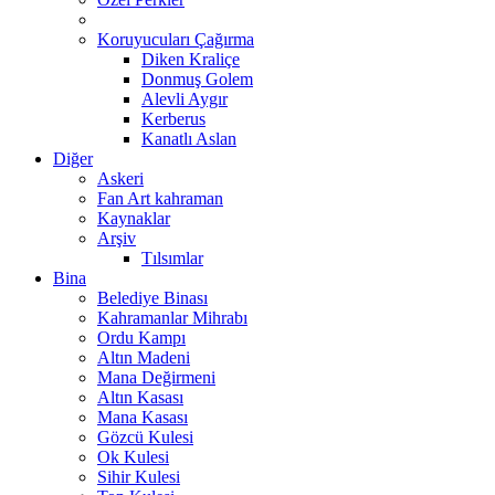
Koruyucuları Çağırma
Diken Kraliçe
Donmuş Golem
Alevli Aygır
Kerberus
Kanatlı Aslan
Diğer
Askeri
Fan Art kahraman
Kaynaklar
Arşiv
Tılsımlar
Bina
Belediye Binası
Kahramanlar Mihrabı
Ordu Kampı
Altın Madeni
Mana Değirmeni
Altın Kasası
Mana Kasası
Gözcü Kulesi
Ok Kulesi
Sihir Kulesi