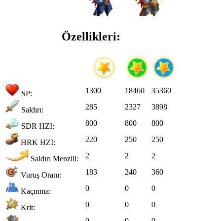
Özellikleri:
1300
18460
35360
SP:
285
2327
3898
Saldırı:
800
800
800
SDR HZI:
220
250
250
HRK HZI:
2
2
2
Saldırı Menzili:
183
240
360
Vuruş Oranı:
0
0
0
Kaçınma:
0
0
0
Krit:
0
0
0