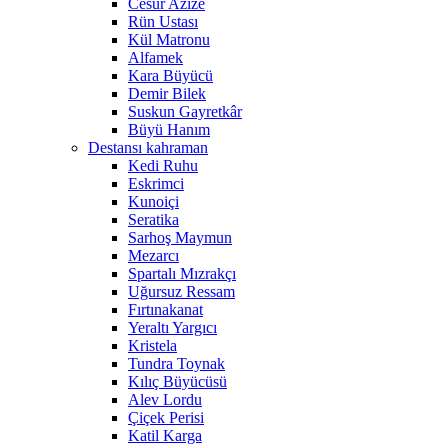
Cesur Azize
Rün Ustası
Kül Matronu
Alfamek
Kara Büyücü
Demir Bilek
Suskun Gayretkâr
Büyü Hanım
Destansı kahraman
Kedi Ruhu
Eskrimci
Kunoiçi
Seratika
Sarhoş Maymun
Mezarcı
Spartalı Mızrakçı
Uğursuz Ressam
Fırtınakanat
Yeraltı Yargıcı
Kristela
Tundra Toynak
Kılıç Büyücüsü
Alev Lordu
Çiçek Perisi
Katil Karga