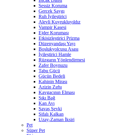
Bıçak Dansı
Sessiz Koruma
Gerçek Saygı
Ruh İyileştirici
Alevli Kuyrukluyıldız
Vampir Kasesi
Ejder Koruması
Etkisizleştirici Prizma
Düzenyandaşı Yayı
Boşlukyolcusu Asası
İyileştirici Hamle
Rüzgarın Yönlendirmesi
Zafer Boynuzu
Tabu Gücü
Gücün Bedeli
Kahinin Mirası
Azizin Zırhı
Kavgacının Elması
Sıkı Bağ
Kan Avı
Savaş Şevki
Şifalı Kalkan
Uzay-Zaman İksiri
Pet
Süper Pet