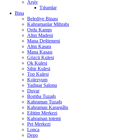
Arşiv
Tılsımlar
Bina
Belediye Binası
Kahramanlar Mihrabı
Ordu Kampı
Altın Madeni
Mana Değirmeni
Altın Kasası
Mana Kasası
Gözcü Kulesi
Ok Kulesi
Sihir Kulesi
Top Kulesi
Kolezyum
Yadigar Salonu
Duvar
Bomba Tuzağı
Kahraman Tuzağı
Kahraman Karargâhı
Eğitim Merkezi
Kahraman totemi
Pet Merkezi
Lonca
Depo