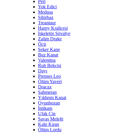
Peri
Yok Edici
Medusa
Sihirbaz
Treantaur
Harpy Kraliçesi
İskeletör Şövalye
Zalim Drake
Öcü
Şeker Kane
Buz Kanat
Valentina
Ruh Bekçisi
Dayı
Prenses Leo
Ölüm Yaveri
Dracax
Şahmeran
Yıldırım Kanat
Oyunbozan
İntikam
Ufak Cin
Savaş Meleği
Kalp Kıran
Ölüm Lordu