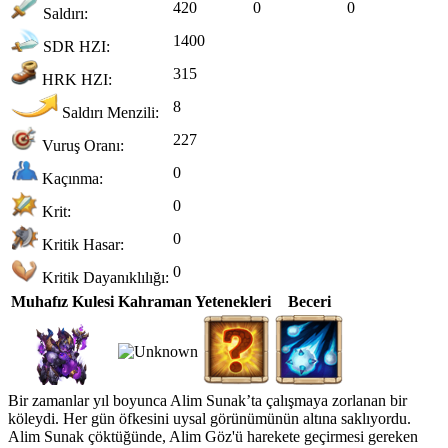
420
0
0
Saldırı:
1400
SDR HZI:
315
HRK HZI:
8
Saldırı Menzili:
227
Vuruş Oranı:
0
Kaçınma:
0
Krit:
0
Kritik Hasar:
0
Kritik Dayanıklılığı:
Muhafız Kulesi
Kahraman Yetenekleri
Beceri
Bir zamanlar yıl boyunca Alim Sunak’ta çalışmaya zorlanan bir
köleydi. Her gün öfkesini uysal görünümünün altına saklıyordu.
Alim Sunak çöktüğünde, Alim Göz'ü harekete geçirmesi gereken