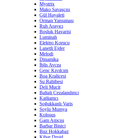
Mystrix
Mako Savaşçısı
Gül Hayaleti
Orman Yansıması
Ruh Arayıcı
Boşluk Havarisi
Luminah
Elektro Korucu
Lanetli Ejder
Melodi
Dinamika
İblis Avcısı
Genç Kıvılcım
Boa Kraliçesi
Su Rahibesi
Deli Mucit
Baltalı Cezalandırıcı
Katliamcı
Soğukkanlı Varis
Soylu Mumya
Kolosus
Gam Arpçısı
Barbar Binici
Buz Hokkabaz
Kibar Droid