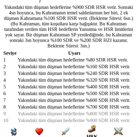
)
Yakındaki tüm düşman hedeflerine %900 SDR HSR verir. Sonraki
4sn boyunca, bu Kahramanın temel saldırılarının her biri, 2 ek
düşman Kahramana %100 SDR HSR verir. (Bekleme Süresi: 6sn.)
(Bu Kahraman, tüm koşullara karşı bağışıktır. Bu Kahraman
tarafından verilen tüm HSR hedeflerin Yansıtma ve HSR limitlerini
yok sayar. Bir düşman Kahraman SP yenilediğinde, bu Kahraman
sonraki 3sn boyunca %100 SDR ve %200 SDR HZI kazanır.
Bekleme Süresi: 3sn.)
Seviye
Uyarı
1
Yakındaki tüm düşman hedeflerine %80 SDR HSR verir.
2
Yakındaki tüm düşman hedeflerine %160 SDR HSR verir.
3
Yakındaki tüm düşman hedeflerine %240 SDR HSR verir.
4
Yakındaki tüm düşman hedeflerine %320 SDR HSR verir.
5
Yakındaki tüm düşman hedeflerine %400 SDR HSR verir.
6
Yakındaki tüm düşman hedeflerine %500 SDR HSR verir.
7
Yakındaki tüm düşman hedeflerine %600 SDR HSR verir.
8
Yakındaki tüm düşman hedeflerine %700 SDR HSR verir.
9
Yakındaki tüm düşman hedeflerine %800 SDR HSR verir.
10
Yakındaki tüm düşman hedeflerine %900 SDR HSR verir.
HRK