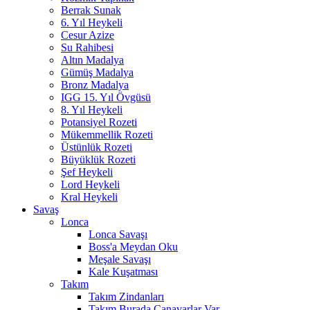
Berrak Sunak
6. Yıl Heykeli
Cesur Azize
Su Rahibesi
Altın Madalya
Gümüş Madalya
Bronz Madalya
IGG 15. Yıl Övgüsü
8. Yıl Heykeli
Potansiyel Rozeti
Mükemmellik Rozeti
Üstünlük Rozeti
Büyüklük Rozeti
Şef Heykeli
Lord Heykeli
Kral Heykeli
Savaş
Lonca
Lonca Savaşı
Boss'a Meydan Oku
Meşale Savaşı
Kale Kuşatması
Takım
Takım Zindanları
Takım Burada Canavarlar Var