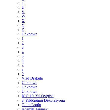
T
U
V
W
X
Y
Z
Unknown
1
2
3
4
5
6
7
8
9
Vlad Drakula
Unknown
Unknown
Unknown
IGG 10. Yıl Övgüsü
3. Yıldönümü Dekorasyonu
Ölüm Lordu
Kozmik Tapınak