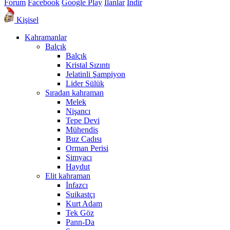
Forum
Facebook
Google Play
İlanlar
İndir
Kişisel
Kahramanlar
Balçık
Balçık
Kristal Sızıntı
Jelatinli Şampiyon
Lider Sülük
Sıradan kahraman
Melek
Nişancı
Tepe Devi
Mühendis
Buz Cadısı
Orman Perisi
Simyacı
Haydut
Elit kahraman
İnfazcı
Suikastçı
Kurt Adam
Tek Göz
Pann-Da