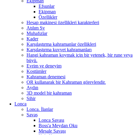
Ekipman
Efsunlar
Ekipman
Özellikler
Hesap makinesi özellikleri karakterleri
Atılım Sv
Muhafızlar
Kader
Karşılaştırma kahramanlar özellikleri
Karşılaştırma kuvvet kahramanları
Hangi kahraman koymak için bir yetenek, bir rune veya
büyü.
Evrim ve deneyim
Kostümler
Kahraman denemesi
OR kullanarak bir Kahraman görevlendir.
Aydın
3D model bir kahraman
Sihir
Lonca
Lonca. İlanlar
Savaş
Lonca Savaşı
Boss'a Meydan Oku
Meşale Savaşı