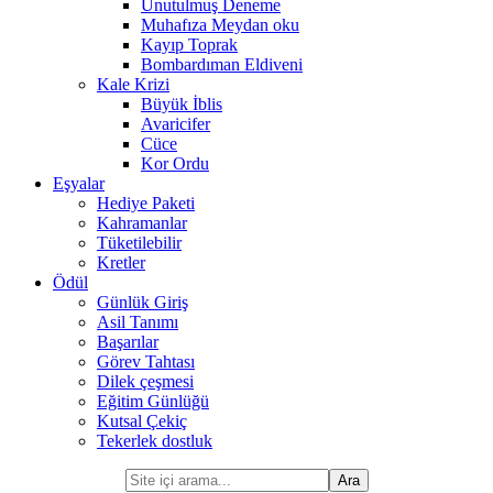
Unutulmuş Deneme
Muhafıza Meydan oku
Kayıp Toprak
Bombardıman Eldiveni
Kale Krizi
Büyük İblis
Avaricifer
Cüce
Kor Ordu
Eşyalar
Hediye Paketi
Kahramanlar
Tüketilebilir
Kretler
Ödül
Günlük Giriş
Asil Tanımı
Başarılar
Görev Tahtası
Dilek çeşmesi
Eğitim Günlüğü
Kutsal Çekiç
Tekerlek dostluk