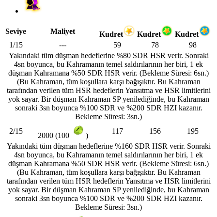
Seviye
Maliyet
Kudret
Kudret
Kudret
1/15
---
59
78
98
Yakındaki tüm düşman hedeflerine %80 SDR HSR verir. Sonraki
4sn boyunca, bu Kahramanın temel saldırılarının her biri, 1 ek
düşman Kahramana %50 SDR HSR verir. (Bekleme Süresi: 6sn.)
(Bu Kahraman, tüm koşullara karşı bağışıktır. Bu Kahraman
tarafından verilen tüm HSR hedeflerin Yansıtma ve HSR limitlerini
yok sayar. Bir düşman Kahraman SP yenilediğinde, bu Kahraman
sonraki 3sn boyunca %100 SDR ve %200 SDR HZI kazanır.
Bekleme Süresi: 3sn.)
2/15
117
156
195
2000 (100
)
Yakındaki tüm düşman hedeflerine %160 SDR HSR verir. Sonraki
4sn boyunca, bu Kahramanın temel saldırılarının her biri, 1 ek
düşman Kahramana %50 SDR HSR verir. (Bekleme Süresi: 6sn.)
(Bu Kahraman, tüm koşullara karşı bağışıktır. Bu Kahraman
tarafından verilen tüm HSR hedeflerin Yansıtma ve HSR limitlerini
yok sayar. Bir düşman Kahraman SP yenilediğinde, bu Kahraman
sonraki 3sn boyunca %100 SDR ve %200 SDR HZI kazanır.
Bekleme Süresi: 3sn.)