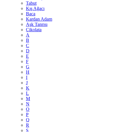
Tabut
Kış Ağacı
Baca
Kardan Adam
Aşk Tanrısı
Çikolata
A
B
C
D
E
F
G
H
I
J
K
L
M
N
O
P
Q
R
S