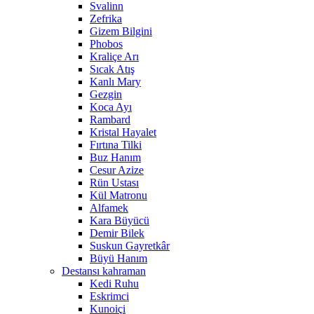
Svalinn
Zefrika
Gizem Bilgini
Phobos
Kraliçe Arı
Sıcak Atış
Kanlı Mary
Gezgin
Koca Ayı
Rambard
Kristal Hayalet
Fırtına Tilki
Buz Hanım
Cesur Azize
Rün Ustası
Kül Matronu
Alfamek
Kara Büyücü
Demir Bilek
Suskun Gayretkâr
Büyü Hanım
Destansı kahraman
Kedi Ruhu
Eskrimci
Kunoiçi