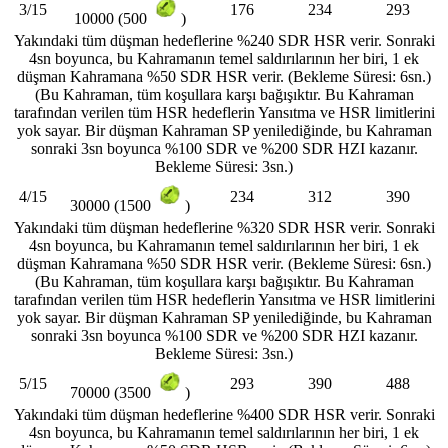
3/15
176
234
293
10000 (500
)
Yakındaki tüm düşman hedeflerine %240 SDR HSR verir. Sonraki
4sn boyunca, bu Kahramanın temel saldırılarının her biri, 1 ek
düşman Kahramana %50 SDR HSR verir. (Bekleme Süresi: 6sn.)
(Bu Kahraman, tüm koşullara karşı bağışıktır. Bu Kahraman
tarafından verilen tüm HSR hedeflerin Yansıtma ve HSR limitlerini
yok sayar. Bir düşman Kahraman SP yenilediğinde, bu Kahraman
sonraki 3sn boyunca %100 SDR ve %200 SDR HZI kazanır.
Bekleme Süresi: 3sn.)
4/15
234
312
390
30000 (1500
)
Yakındaki tüm düşman hedeflerine %320 SDR HSR verir. Sonraki
4sn boyunca, bu Kahramanın temel saldırılarının her biri, 1 ek
düşman Kahramana %50 SDR HSR verir. (Bekleme Süresi: 6sn.)
(Bu Kahraman, tüm koşullara karşı bağışıktır. Bu Kahraman
tarafından verilen tüm HSR hedeflerin Yansıtma ve HSR limitlerini
yok sayar. Bir düşman Kahraman SP yenilediğinde, bu Kahraman
sonraki 3sn boyunca %100 SDR ve %200 SDR HZI kazanır.
Bekleme Süresi: 3sn.)
5/15
293
390
488
70000 (3500
)
Yakındaki tüm düşman hedeflerine %400 SDR HSR verir. Sonraki
4sn boyunca, bu Kahramanın temel saldırılarının her biri, 1 ek