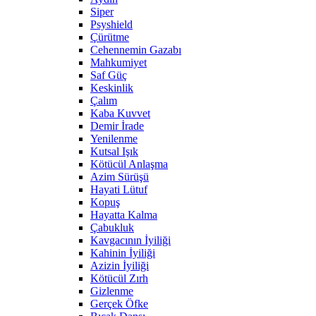
Siper
Psyshield
Çürütme
Cehennemin Gazabı
Mahkumiyet
Saf Güç
Keskinlik
Çalım
Kaba Kuvvet
Demir İrade
Yenilenme
Kutsal Işık
Kötücül Anlaşma
Azim Sürüşü
Hayati Lütuf
Kopuş
Hayatta Kalma
Çabukluk
Kavgacının İyiliği
Kahinin İyiliği
Azizin İyiliği
Kötücül Zırh
Gizlenme
Gerçek Öfke