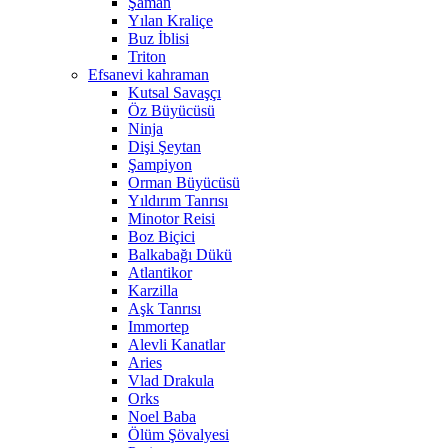
Şaman
Yılan Kraliçe
Buz İblisi
Triton
Efsanevi kahraman
Kutsal Savaşçı
Öz Büyücüsü
Ninja
Dişi Şeytan
Şampiyon
Orman Büyücüsü
Yıldırım Tanrısı
Minotor Reisi
Boz Biçici
Balkabağı Dükü
Atlantikor
Karzilla
Aşk Tanrısı
Immortep
Alevli Kanatlar
Aries
Vlad Drakula
Orks
Noel Baba
Ölüm Şövalyesi