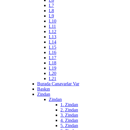
L6
L7
L8
L9
L10
L11
L12
L13
L14
L15
L16
L17
L18
L19
L20
L21
Burada Canavarlar Var
Baskın
Zindan
Zindan
1. Zindan
2. Zindan
3. Zindan
4. Zindan
5. Zindan