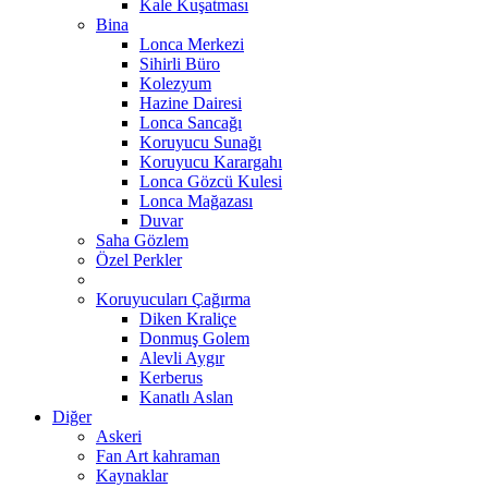
Kale Kuşatması
Bina
Lonca Merkezi
Sihirli Büro
Kolezyum
Hazine Dairesi
Lonca Sancağı
Koruyucu Sunağı
Koruyucu Karargahı
Lonca Gözcü Kulesi
Lonca Mağazası
Duvar
Saha Gözlem
Özel Perkler
Koruyucuları Çağırma
Diken Kraliçe
Donmuş Golem
Alevli Aygır
Kerberus
Kanatlı Aslan
Diğer
Askeri
Fan Art kahraman
Kaynaklar