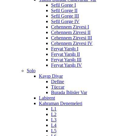
Sefil Gorge I
Sefil Gorge II
Sefil Gorge III
Sefil Gorge IV
Cehennem Zirvesi I
Cehennem Zirvesi II
Cehennem Zirvesi III
Cehennem Zirvesi IV
Feryat Yarığı I
Feryat Yarığı II
Feryat Yarığı III
Feryat Yarığı IV
Solo
Kayıp Diyar
Define
Tüccar
Burada İblisler Var
Labirent
Kahraman Denemeleri
L1
L2
L3
L4
L5