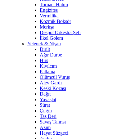
Tornacı Hatun
Engizites
Vermilika
Kozmik Boksör
Merkşa
Despot Orkestra Şefi
İlkel Golem
Yetenek & Nişan
Dirilt
Ağır Darbe
Hırs
Kıvılcım
Patlama
Ölümcül Vuruş
Alev Gardı
Keski Kozası
Dağıt
Yavaşlat
Sürat
Çılgın
Taş Deri
Savaş Tanrısı
Azim
Hayat Süzgeci
Aydın