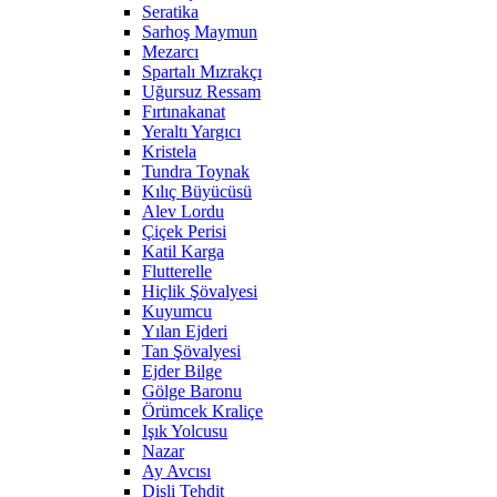
Seratika
Sarhoş Maymun
Mezarcı
Spartalı Mızrakçı
Uğursuz Ressam
Fırtınakanat
Yeraltı Yargıcı
Kristela
Tundra Toynak
Kılıç Büyücüsü
Alev Lordu
Çiçek Perisi
Katil Karga
Flutterelle
Hiçlik Şövalyesi
Kuyumcu
Yılan Ejderi
Tan Şövalyesi
Ejder Bilge
Gölge Baronu
Örümcek Kraliçe
Işık Yolcusu
Nazar
Ay Avcısı
Dişli Tehdit