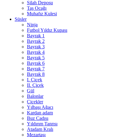
Silah Deposu
Taş Ocağı
Muhafız Kulesi
Süsler
Ninja
Futbol Yıldız Kupası
Bayrak 1
Bayrak 2
Bayrak 3
Bayrak 4
Bayrak 5
Bayrak 6
Bayrak 7
Bayrak 8
I. Çiçek
II. Çiçek
Gül
Balonlar
Çiçekler
Yılbaşı Ağacı
Kardan adam
Buz Cadısı
Yıldırım Tanrısı
Atadam Kralı
Mezartaşı