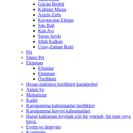
Gücün Bedeli
Kahinin Mirası
Azizin Zırhı
Kavgacının Elması
Sıkı Bağ
Kan Avı
Savaş Şevki
Şifalı Kalkan
Uzay-Zaman İksiri
Pet
Süper Pet
Ekipman
Efsunlar
Ekipman
Özellikler
Hesap makinesi özellikleri karakterleri
Atılım Sv
Muhafızlar
Kader
Karşılaştırma kahramanlar özellikleri
Karşılaştırma kuvvet kahramanları
Hangi kahraman koymak için bir yetenek, bir rune veya
büyü.
Evrim ve deneyim
Kostümler