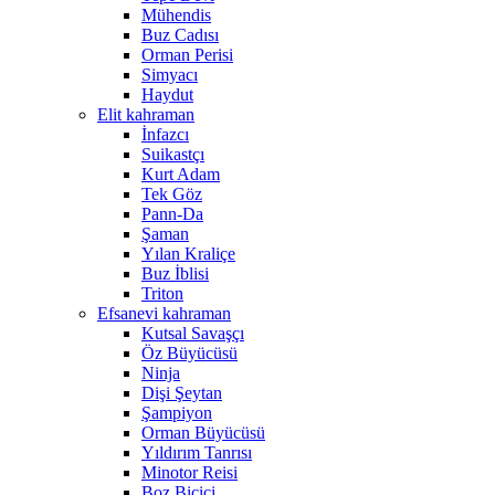
Mühendis
Buz Cadısı
Orman Perisi
Simyacı
Haydut
Elit kahraman
İnfazcı
Suikastçı
Kurt Adam
Tek Göz
Pann-Da
Şaman
Yılan Kraliçe
Buz İblisi
Triton
Efsanevi kahraman
Kutsal Savaşçı
Öz Büyücüsü
Ninja
Dişi Şeytan
Şampiyon
Orman Büyücüsü
Yıldırım Tanrısı
Minotor Reisi
Boz Biçici