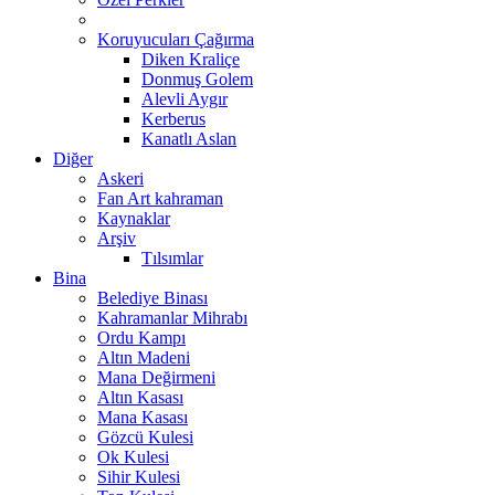
Koruyucuları Çağırma
Diken Kraliçe
Donmuş Golem
Alevli Aygır
Kerberus
Kanatlı Aslan
Diğer
Askeri
Fan Art kahraman
Kaynaklar
Arşiv
Tılsımlar
Bina
Belediye Binası
Kahramanlar Mihrabı
Ordu Kampı
Altın Madeni
Mana Değirmeni
Altın Kasası
Mana Kasası
Gözcü Kulesi
Ok Kulesi
Sihir Kulesi