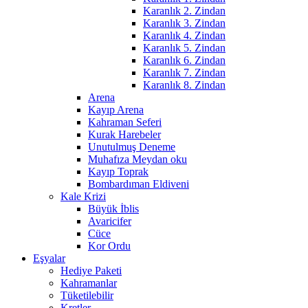
Karanlık 2. Zindan
Karanlık 3. Zindan
Karanlık 4. Zindan
Karanlık 5. Zindan
Karanlık 6. Zindan
Karanlık 7. Zindan
Karanlık 8. Zindan
Arena
Kayıp Arena
Kahraman Seferi
Kurak Harebeler
Unutulmuş Deneme
Muhafıza Meydan oku
Kayıp Toprak
Bombardıman Eldiveni
Kale Krizi
Büyük İblis
Avaricifer
Cüce
Kor Ordu
Eşyalar
Hediye Paketi
Kahramanlar
Tüketilebilir
Kretler