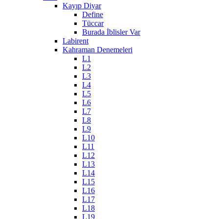
Kayıp Diyar
Define
Tüccar
Burada İblisler Var
Labirent
Kahraman Denemeleri
L1
L2
L3
L4
L5
L6
L7
L8
L9
L10
L11
L12
L13
L14
L15
L16
L17
L18
L19