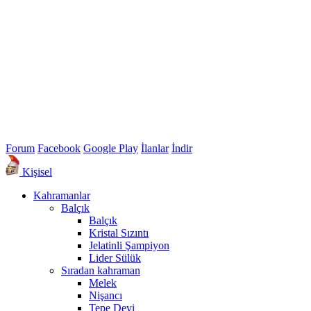
Forum
Facebook
Google Play
İlanlar
İndir
Kişisel
Kahramanlar
Balçık
Balçık
Kristal Sızıntı
Jelatinli Şampiyon
Lider Sülük
Sıradan kahraman
Melek
Nişancı
Tepe Devi