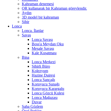
Kahraman denemesi
OR kullanarak bir Kahraman görevlendir.
Aydın
3D model bir kahraman
Sihir
Lonca
Lonca. İlanlar
Savaş
Lonca Savaşı
Boss'a Meydan Oku
Meşale Savaşı
Kale Kuşatması
Bina
Lonca Merkezi
Sihirli Büro
Kolezyum
Hazine Dairesi
Lonca Sancağı
Koruyucu Sunağı
Koruyucu Karargahı
Lonca Gözcü Kulesi
Lonca Mağazası
Duvar
Saha Gözlem
Özel Perkler