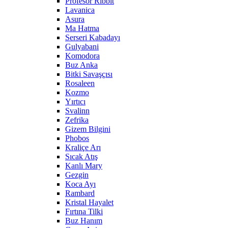
Profesör Ribbit
Lavanica
Asura
Ma Hatma
Serseri Kabadayı
Gulyabani
Komodora
Buz Anka
Bitki Savaşçısı
Rosaleen
Kozmo
Yırtıcı
Svalinn
Zefrika
Gizem Bilgini
Phobos
Kraliçe Arı
Sıcak Atış
Kanlı Mary
Gezgin
Koca Ayı
Rambard
Kristal Hayalet
Fırtına Tilki
Buz Hanım