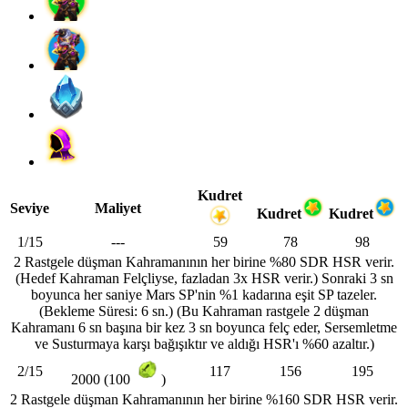
Kudret
Seviye
Maliyet
Kudret
Kudret
1/15
---
59
78
98
2 Rastgele düşman Kahramanının her birine %80 SDR HSR verir.
(Hedef Kahraman Felçliyse, fazladan 3x HSR verir.) Sonraki 3 sn
boyunca her saniye Mars SP'nin %1 kadarına eşit SP tazeler.
(Bekleme Süresi: 6 sn.) (Bu Kahraman rastgele 2 düşman
Kahramanı 6 sn başına bir kez 3 sn boyunca felç eder, Sersemletme
ve Susturmaya karşı bağışıktır ve aldığı HSR'ı %60 azaltır.)
2/15
117
156
195
2000 (100
)
2 Rastgele düşman Kahramanının her birine %160 SDR HSR verir.