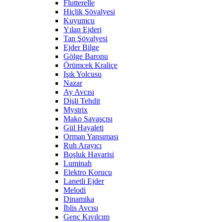
Flutterelle
Hiçlik Şövalyesi
Kuyumcu
Yılan Ejderi
Tan Şövalyesi
Ejder Bilge
Gölge Baronu
Örümcek Kraliçe
Işık Yolcusu
Nazar
Ay Avcısı
Dişli Tehdit
Mystrix
Mako Savaşçısı
Gül Hayaleti
Orman Yansıması
Ruh Arayıcı
Boşluk Havarisi
Luminah
Elektro Korucu
Lanetli Ejder
Melodi
Dinamika
İblis Avcısı
Genç Kıvılcım