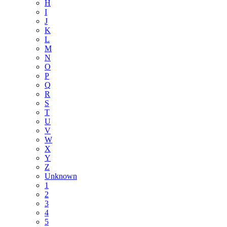
H
I
J
K
L
M
N
O
P
Q
R
S
T
U
V
W
X
Y
Z
Unknown
1
2
3
4
5