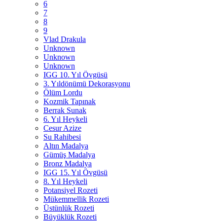
6
7
8
9
Vlad Drakula
Unknown
Unknown
Unknown
IGG 10. Yıl Övgüsü
3. Yıldönümü Dekorasyonu
Ölüm Lordu
Kozmik Tapınak
Berrak Sunak
6. Yıl Heykeli
Cesur Azize
Su Rahibesi
Altın Madalya
Gümüş Madalya
Bronz Madalya
IGG 15. Yıl Övgüsü
8. Yıl Heykeli
Potansiyel Rozeti
Mükemmellik Rozeti
Üstünlük Rozeti
Büyüklük Rozeti