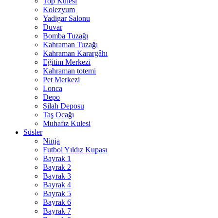
Top Kulesi
Kolezyum
Yadigar Salonu
Duvar
Bomba Tuzağı
Kahraman Tuzağı
Kahraman Karargâhı
Eğitim Merkezi
Kahraman totemi
Pet Merkezi
Lonca
Depo
Silah Deposu
Taş Ocağı
Muhafız Kulesi
Süsler
Ninja
Futbol Yıldız Kupası
Bayrak 1
Bayrak 2
Bayrak 3
Bayrak 4
Bayrak 5
Bayrak 6
Bayrak 7