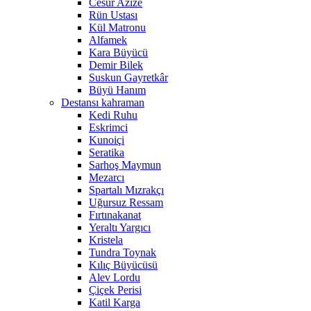
Cesur Azize
Rün Ustası
Kül Matronu
Alfamek
Kara Büyücü
Demir Bilek
Suskun Gayretkâr
Büyü Hanım
Destansı kahraman
Kedi Ruhu
Eskrimci
Kunoiçi
Seratika
Sarhoş Maymun
Mezarcı
Spartalı Mızrakçı
Uğursuz Ressam
Fırtınakanat
Yeraltı Yargıcı
Kristela
Tundra Toynak
Kılıç Büyücüsü
Alev Lordu
Çiçek Perisi
Katil Karga