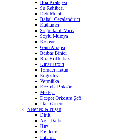
Boa Kraliçesi
Su Rahibesi
Deli Mucit
Baltalı Cezalandırıcı
Katliamcı
Soğukkanlı Varis
Soylu Mumya
Kolosus
Gam Arpçısı
Barbar Binici
Buz Hokkabaz
Kibar Droid
Tornacı Hatun
Engizites
Vermilika
Kozmik Boksör
Merkşa
Despot Orkestra Şefi
İlkel Golem
Yetenek & Nişan
Dirilt
Ağır Darbe
Hırs
Kıvılcım
Patlama