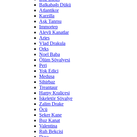
Balkabağı Dükü
Atlantikor
Karzilla
Aşk Tanrısı
Immortep
Alevli Kanatlar
Aries
Vlad Drakula
Orks
Noel Baba
Ölüm Şövalyesi
Peri
Yok Edici
Medusa
Sihirbaz
Treantaur
Harpy Kraliçesi
İskeletör Şövalye
Zalim Drake
Öcü
Şeker Kane
Buz Kanat
Valentina
Ruh Bekçisi
Dayı