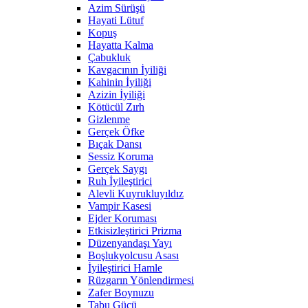
Azim Sürüşü
Hayati Lütuf
Kopuş
Hayatta Kalma
Çabukluk
Kavgacının İyiliği
Kahinin İyiliği
Azizin İyiliği
Kötücül Zırh
Gizlenme
Gerçek Öfke
Bıçak Dansı
Sessiz Koruma
Gerçek Saygı
Ruh İyileştirici
Alevli Kuyrukluyıldız
Vampir Kasesi
Ejder Koruması
Etkisizleştirici Prizma
Düzenyandaşı Yayı
Boşlukyolcusu Asası
İyileştirici Hamle
Rüzgarın Yönlendirmesi
Zafer Boynuzu
Tabu Gücü