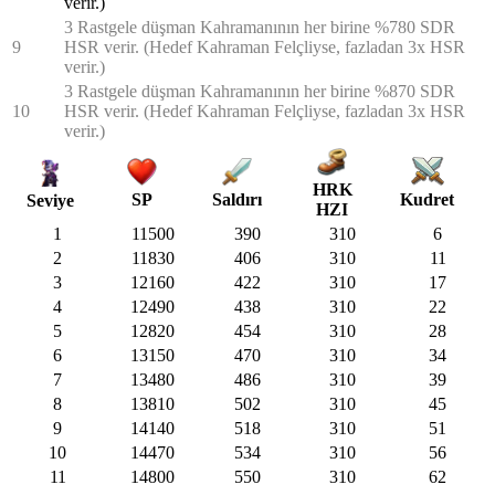
verir.)
3 Rastgele düşman Kahramanının her birine %780 SDR
9
HSR verir. (Hedef Kahraman Felçliyse, fazladan 3x HSR
verir.)
3 Rastgele düşman Kahramanının her birine %870 SDR
10
HSR verir. (Hedef Kahraman Felçliyse, fazladan 3x HSR
verir.)
HRK
SP
Saldırı
Kudret
Seviye
HZI
1
11500
390
310
6
2
11830
406
310
11
3
12160
422
310
17
4
12490
438
310
22
5
12820
454
310
28
6
13150
470
310
34
7
13480
486
310
39
8
13810
502
310
45
9
14140
518
310
51
10
14470
534
310
56
11
14800
550
310
62