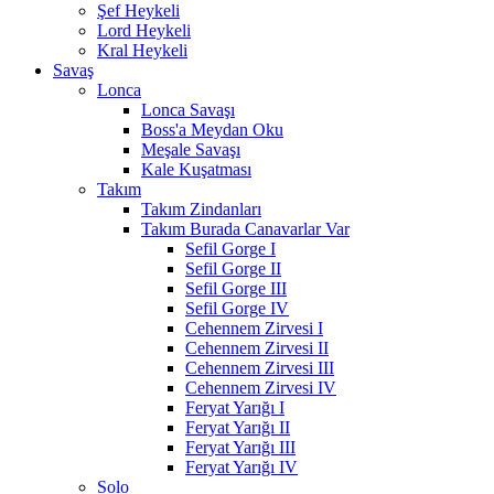
Şef Heykeli
Lord Heykeli
Kral Heykeli
Savaş
Lonca
Lonca Savaşı
Boss'a Meydan Oku
Meşale Savaşı
Kale Kuşatması
Takım
Takım Zindanları
Takım Burada Canavarlar Var
Sefil Gorge I
Sefil Gorge II
Sefil Gorge III
Sefil Gorge IV
Cehennem Zirvesi I
Cehennem Zirvesi II
Cehennem Zirvesi III
Cehennem Zirvesi IV
Feryat Yarığı I
Feryat Yarığı II
Feryat Yarığı III
Feryat Yarığı IV
Solo