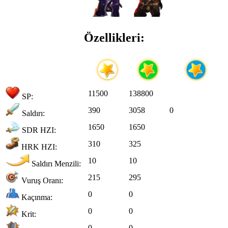
Özellikleri:
11500
138800
SP:
390
3058
0
Saldırı:
1650
1650
SDR HZI:
310
325
HRK HZI:
10
10
Saldırı Menzili:
215
295
Vuruş Oranı:
0
0
Kaçınma:
0
0
Krit:
0
0