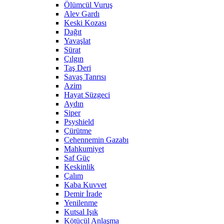
Ölümcül Vuruş
Alev Gardı
Keski Kozası
Dağıt
Yavaşlat
Sürat
Çılgın
Taş Deri
Savaş Tanrısı
Azim
Hayat Süzgeci
Aydın
Siper
Psyshield
Çürütme
Cehennemin Gazabı
Mahkumiyet
Saf Güç
Keskinlik
Çalım
Kaba Kuvvet
Demir İrade
Yenilenme
Kutsal Işık
Kötücül Anlaşma