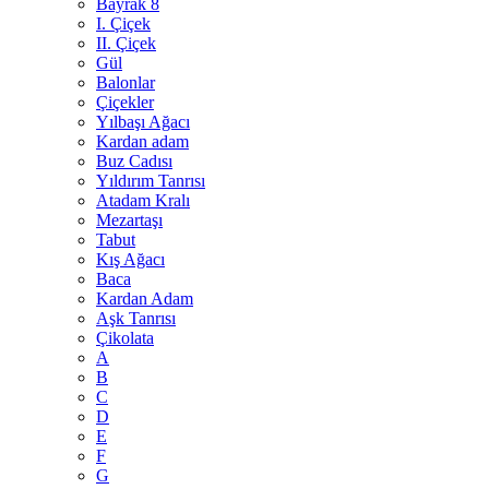
Bayrak 8
I. Çiçek
II. Çiçek
Gül
Balonlar
Çiçekler
Yılbaşı Ağacı
Kardan adam
Buz Cadısı
Yıldırım Tanrısı
Atadam Kralı
Mezartaşı
Tabut
Kış Ağacı
Baca
Kardan Adam
Aşk Tanrısı
Çikolata
A
B
C
D
E
F
G