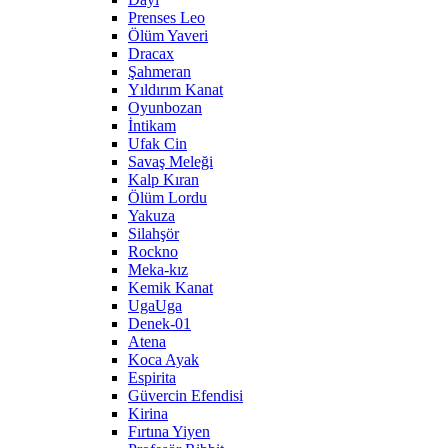
Prenses Leo
Ölüm Yaveri
Dracax
Şahmeran
Yıldırım Kanat
Oyunbozan
İntikam
Ufak Cin
Savaş Meleği
Kalp Kıran
Ölüm Lordu
Yakuza
Silahşör
Rockno
Meka-kız
Kemik Kanat
UgaUga
Denek-01
Atena
Koca Ayak
Espirita
Güvercin Efendisi
Kirina
Fırtına Yiyen