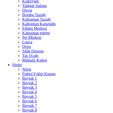
Kolezyum
Yadigar Salonu
Duvar
Bomba Tuzağı
Kahraman Tuzağı
Kahraman Karargâhı
Eğitim Merkezi
Kahraman totemi
Pet Merkezi
Lonca
Depo
Silah Deposu
Taş Ocağı
Muhafız Kulesi
Süsler
Ninja
Futbol Yıldız Kupası
Bayrak 1
Bayrak 2
Bayrak 3
Bayrak 4
Bayrak 5
Bayrak 6
Bayrak 7
Bayrak 8