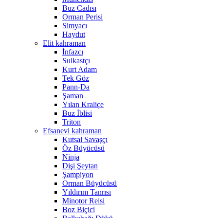
Buz Cadısı
Orman Perisi
Simyacı
Haydut
Elit kahraman
İnfazcı
Suikastçı
Kurt Adam
Tek Göz
Pann-Da
Şaman
Yılan Kraliçe
Buz İblisi
Triton
Efsanevi kahraman
Kutsal Savaşçı
Öz Büyücüsü
Ninja
Dişi Şeytan
Şampiyon
Orman Büyücüsü
Yıldırım Tanrısı
Minotor Reisi
Boz Biçici