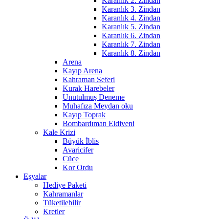
Karanlık 2. Zindan
Karanlık 3. Zindan
Karanlık 4. Zindan
Karanlık 5. Zindan
Karanlık 6. Zindan
Karanlık 7. Zindan
Karanlık 8. Zindan
Arena
Kayıp Arena
Kahraman Seferi
Kurak Harebeler
Unutulmuş Deneme
Muhafıza Meydan oku
Kayıp Toprak
Bombardıman Eldiveni
Kale Krizi
Büyük İblis
Avaricifer
Cüce
Kor Ordu
Eşyalar
Hediye Paketi
Kahramanlar
Tüketilebilir
Kretler