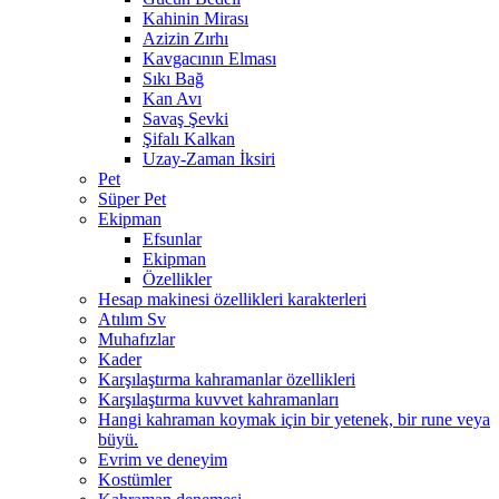
Kahinin Mirası
Azizin Zırhı
Kavgacının Elması
Sıkı Bağ
Kan Avı
Savaş Şevki
Şifalı Kalkan
Uzay-Zaman İksiri
Pet
Süper Pet
Ekipman
Efsunlar
Ekipman
Özellikler
Hesap makinesi özellikleri karakterleri
Atılım Sv
Muhafızlar
Kader
Karşılaştırma kahramanlar özellikleri
Karşılaştırma kuvvet kahramanları
Hangi kahraman koymak için bir yetenek, bir rune veya
büyü.
Evrim ve deneyim
Kostümler