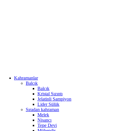
Kahramanlar
Balçık
Balçık
Kristal Sızıntı
Jelatinli Şampiyon
Lider Sülük
Sıradan kahraman
Melek
Nişancı
Tepe Devi
Mühendis