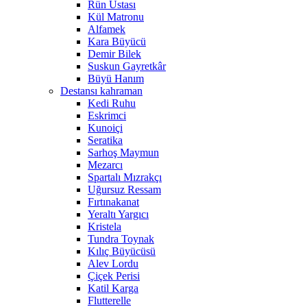
Rün Ustası
Kül Matronu
Alfamek
Kara Büyücü
Demir Bilek
Suskun Gayretkâr
Büyü Hanım
Destansı kahraman
Kedi Ruhu
Eskrimci
Kunoiçi
Seratika
Sarhoş Maymun
Mezarcı
Spartalı Mızrakçı
Uğursuz Ressam
Fırtınakanat
Yeraltı Yargıcı
Kristela
Tundra Toynak
Kılıç Büyücüsü
Alev Lordu
Çiçek Perisi
Katil Karga
Flutterelle