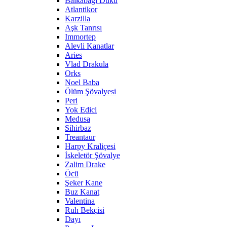
Balkabağı Dükü
Atlantikor
Karzilla
Aşk Tanrısı
Immortep
Alevli Kanatlar
Aries
Vlad Drakula
Orks
Noel Baba
Ölüm Şövalyesi
Peri
Yok Edici
Medusa
Sihirbaz
Treantaur
Harpy Kraliçesi
İskeletör Şövalye
Zalim Drake
Öcü
Şeker Kane
Buz Kanat
Valentina
Ruh Bekçisi
Dayı