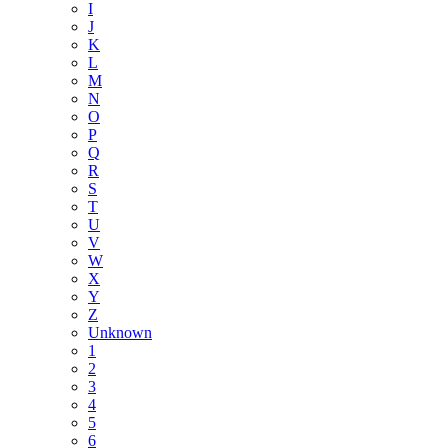
I
J
K
L
M
N
O
P
Q
R
S
T
U
V
W
X
Y
Z
Unknown
1
2
3
4
5
6