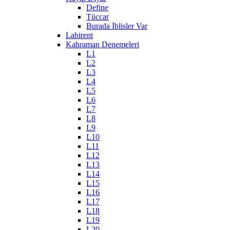
Define
Tüccar
Burada İblisler Var
Labirent
Kahraman Denemeleri
L1
L2
L3
L4
L5
L6
L7
L8
L9
L10
L11
L12
L13
L14
L15
L16
L17
L18
L19
L20