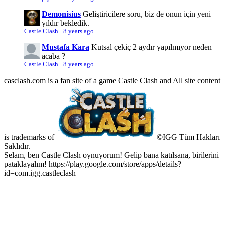
Demonisius
Geliştiricilere soru, biz de onun için yeni
yıldır bekledik.
Castle Clash
·
8 years ago
Mustafa Kara
Kutsal çekiç 2 aydır yapılmıyor neden
acaba ?
Castle Clash
·
8 years ago
casclash.com is a fan site of a game Castle Clash and All site content
is trademarks of
©IGG Tüm Hakları
Saklıdır.
Selam, ben Castle Clash oynuyorum! Gelip bana katılsana, birilerini
pataklayalım! https://play.google.com/store/apps/details?
id=com.igg.castleclash