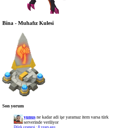
Bina - Muhafız Kulesi
Son yorum
yunus
ne kadar adi işe yaramaz item varsa türk
serverinde veriliyor
Dilek çeşmesi
·
8 years ago