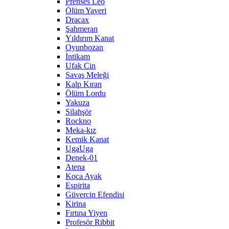
Prenses Leo
Ölüm Yaveri
Dracax
Şahmeran
Yıldırım Kanat
Oyunbozan
İntikam
Ufak Cin
Savaş Meleği
Kalp Kıran
Ölüm Lordu
Yakuza
Silahşör
Rockno
Meka-kız
Kemik Kanat
UgaUga
Denek-01
Atena
Koca Ayak
Espirita
Güvercin Efendisi
Kirina
Fırtına Yiyen
Profesör Ribbit