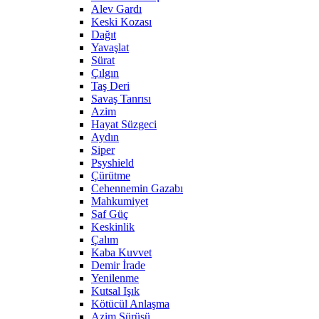
Alev Gardı
Keski Kozası
Dağıt
Yavaşlat
Sürat
Çılgın
Taş Deri
Savaş Tanrısı
Azim
Hayat Süzgeci
Aydın
Siper
Psyshield
Çürütme
Cehennemin Gazabı
Mahkumiyet
Saf Güç
Keskinlik
Çalım
Kaba Kuvvet
Demir İrade
Yenilenme
Kutsal Işık
Kötücül Anlaşma
Azim Sürüşü