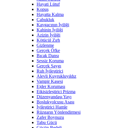
Hayati Lütuf
Kopuş
Hayatta Kalma
Çabukluk
Kavgacının İyiliği
Kahinin İyiliği
Azizin İyiliği
Kötücül Zırh
Gizlenme
Gerçek Öfke
Bıçak Dansı
Sessiz Koruma
Gerçek Saygı
Ruh İyileştirici
Alevli Kuyrukluyıldız
Vampir Kasesi
Ejder Koruması
Etkisizleştirici Prizma
Düzenyandaşı Yayı
Boşlukyolcusu Asası
İyileştirici Hamle
Rüzgarın Yönlendirmesi
Zafer Boynuzu
Tabu Gücü
Gücün Bedeli