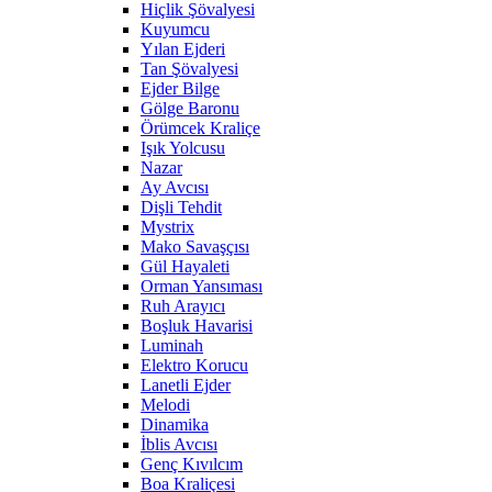
Hiçlik Şövalyesi
Kuyumcu
Yılan Ejderi
Tan Şövalyesi
Ejder Bilge
Gölge Baronu
Örümcek Kraliçe
Işık Yolcusu
Nazar
Ay Avcısı
Dişli Tehdit
Mystrix
Mako Savaşçısı
Gül Hayaleti
Orman Yansıması
Ruh Arayıcı
Boşluk Havarisi
Luminah
Elektro Korucu
Lanetli Ejder
Melodi
Dinamika
İblis Avcısı
Genç Kıvılcım
Boa Kraliçesi