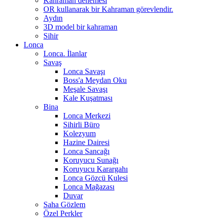
Kahraman denemesi
OR kullanarak bir Kahraman görevlendir.
Aydın
3D model bir kahraman
Sihir
Lonca
Lonca. İlanlar
Savaş
Lonca Savaşı
Boss'a Meydan Oku
Meşale Savaşı
Kale Kuşatması
Bina
Lonca Merkezi
Sihirli Büro
Kolezyum
Hazine Dairesi
Lonca Sancağı
Koruyucu Sunağı
Koruyucu Karargahı
Lonca Gözcü Kulesi
Lonca Mağazası
Duvar
Saha Gözlem
Özel Perkler