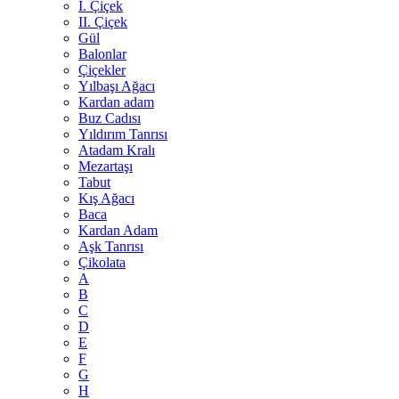
I. Çiçek
II. Çiçek
Gül
Balonlar
Çiçekler
Yılbaşı Ağacı
Kardan adam
Buz Cadısı
Yıldırım Tanrısı
Atadam Kralı
Mezartaşı
Tabut
Kış Ağacı
Baca
Kardan Adam
Aşk Tanrısı
Çikolata
A
B
C
D
E
F
G
H