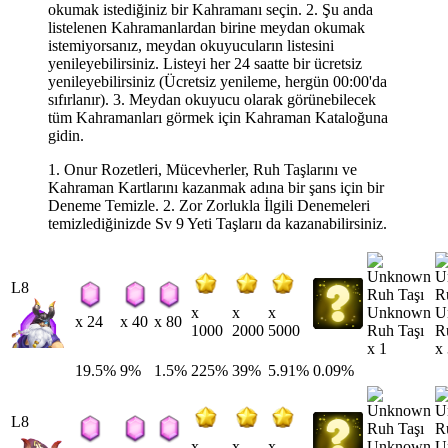
okumak istediğiniz bir Kahramanı seçin. 2. Şu anda
listelenen Kahramanlardan birine meydan okumak
istemiyorsanız, meydan okuyucuların listesini
yenileyebilirsiniz. Listeyi her 24 saatte bir ücretsiz
yenileyebilirsiniz (Ücretsiz yenileme, hergün 00:00'da
sıfırlanır). 3. Meydan okuyucu olarak görünebilecek
tüm Kahramanları görmek için Kahraman Kataloğuna
gidin.
1. Onur Rozetleri, Mücevherler, Ruh Taşlarını ve
Kahraman Kartlarını kazanmak adına bir şans için bir
Deneme Temizle. 2. Zor Zorlukla İlgili Denemeleri
temizlediğinizde Sv 9 Yeti Taşlarıı da kazanabilirsiniz.
L8
Unknown
U
x
x
x
x 24
x 40
x 80
Ruh Taşı
R
1000
2000
5000
x 1
x
19.5%
9%
1.5%
225%
39%
5.91%
0.09%
L8
Unknown
U
x
x
x