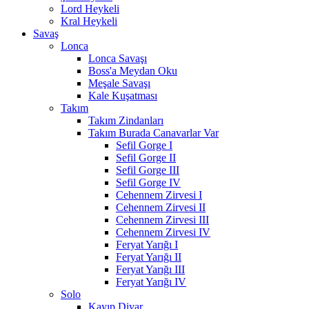
Lord Heykeli
Kral Heykeli
Savaş
Lonca
Lonca Savaşı
Boss'a Meydan Oku
Meşale Savaşı
Kale Kuşatması
Takım
Takım Zindanları
Takım Burada Canavarlar Var
Sefil Gorge I
Sefil Gorge II
Sefil Gorge III
Sefil Gorge IV
Cehennem Zirvesi I
Cehennem Zirvesi II
Cehennem Zirvesi III
Cehennem Zirvesi IV
Feryat Yarığı I
Feryat Yarığı II
Feryat Yarığı III
Feryat Yarığı IV
Solo
Kayıp Diyar