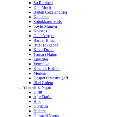
Su Rahibesi
Deli Mucit
Baltalı Cezalandırıcı
Katliamcı
Soğukkanlı Varis
Soylu Mumya
Kolosus
Gam Arpçısı
Barbar Binici
Buz Hokkabaz
Kibar Droid
Tornacı Hatun
Engizites
Vermilika
Kozmik Boksör
Merkşa
Despot Orkestra Şefi
İlkel Golem
Yetenek & Nişan
Dirilt
Ağır Darbe
Hırs
Kıvılcım
Patlama
Ölümcül Vuruş