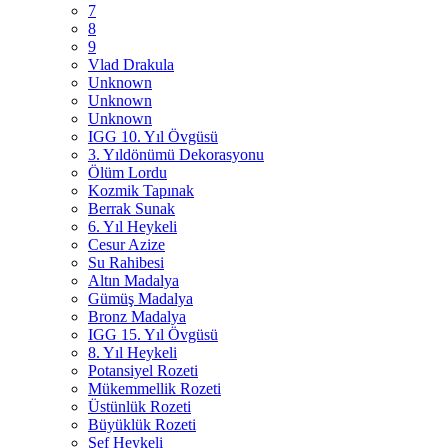
7
8
9
Vlad Drakula
Unknown
Unknown
Unknown
IGG 10. Yıl Övgüsü
3. Yıldönümü Dekorasyonu
Ölüm Lordu
Kozmik Tapınak
Berrak Sunak
6. Yıl Heykeli
Cesur Azize
Su Rahibesi
Altın Madalya
Gümüş Madalya
Bronz Madalya
IGG 15. Yıl Övgüsü
8. Yıl Heykeli
Potansiyel Rozeti
Mükemmellik Rozeti
Üstünlük Rozeti
Büyüklük Rozeti
Şef Heykeli