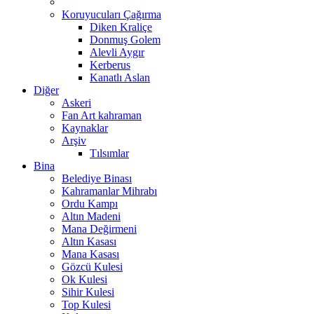
Koruyucuları Çağırma
Diken Kraliçe
Donmuş Golem
Alevli Aygır
Kerberus
Kanatlı Aslan
Diğer
Askeri
Fan Art kahraman
Kaynaklar
Arşiv
Tılsımlar
Bina
Belediye Binası
Kahramanlar Mihrabı
Ordu Kampı
Altın Madeni
Mana Değirmeni
Altın Kasası
Mana Kasası
Gözcü Kulesi
Ok Kulesi
Sihir Kulesi
Top Kulesi