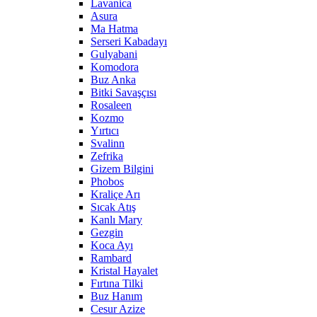
Lavanica
Asura
Ma Hatma
Serseri Kabadayı
Gulyabani
Komodora
Buz Anka
Bitki Savaşçısı
Rosaleen
Kozmo
Yırtıcı
Svalinn
Zefrika
Gizem Bilgini
Phobos
Kraliçe Arı
Sıcak Atış
Kanlı Mary
Gezgin
Koca Ayı
Rambard
Kristal Hayalet
Fırtına Tilki
Buz Hanım
Cesur Azize