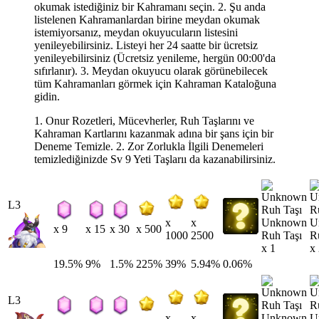
okumak istediğiniz bir Kahramanı seçin. 2. Şu anda
listelenen Kahramanlardan birine meydan okumak
istemiyorsanız, meydan okuyucuların listesini
yenileyebilirsiniz. Listeyi her 24 saatte bir ücretsiz
yenileyebilirsiniz (Ücretsiz yenileme, hergün 00:00'da
sıfırlanır). 3. Meydan okuyucu olarak görünebilecek
tüm Kahramanları görmek için Kahraman Kataloğuna
gidin.
1. Onur Rozetleri, Mücevherler, Ruh Taşlarını ve
Kahraman Kartlarını kazanmak adına bir şans için bir
Deneme Temizle. 2. Zor Zorlukla İlgili Denemeleri
temizlediğinizde Sv 9 Yeti Taşlarıı da kazanabilirsiniz.
L3
Unknown
U
x
x
x 9
x 15
x 30
x 500
Ruh Taşı
R
1000
2500
x 1
x
19.5%
9%
1.5%
225%
39%
5.94%
0.06%
L3
Unknown
U
x
x