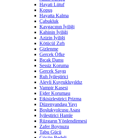
Hayati Lütuf
Kopuş
Hayatta Kalma
Çabukluk
Kavgacının İyiliği
Kahinin İyiliği
Azizin İyiliği
Kötücül Zırh
Gizlenme
Gerçek Öfke
Bıçak Dansı
Sessiz Koruma
Gerçek Saygı
Ruh İyileştirici
Alevli Kuyrukluyıldız
Vampir Kasesi
Ejder Koruması
Etkisizleştirici Prizma
Düzenyandaşı Yayı
Boşlukyolcusu Asası
İyileştirici Hamle
Rüzgarın Yönlendirmesi
Zafer Boynuzu
Tabu Gücü
Gücün Bedeli