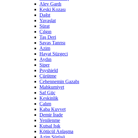
Alev Gardı
Keski Kozası
Dağıt
Yavaşlat
Sürat
Çılgın
Taş Deri
Savaş Tanrısı
Azim
Hayat Süzgeci
Aydın
Siper
Psyshield
Çürütme
Cehennemin Gazabı
Mahkumiyet
Saf Güç
Keskinlik
Çalım
Kaba Kuvvet
Demir İrade
Yenilenme
Kutsal Işık
Kötücül Anlaşma
Azim Sürüşü