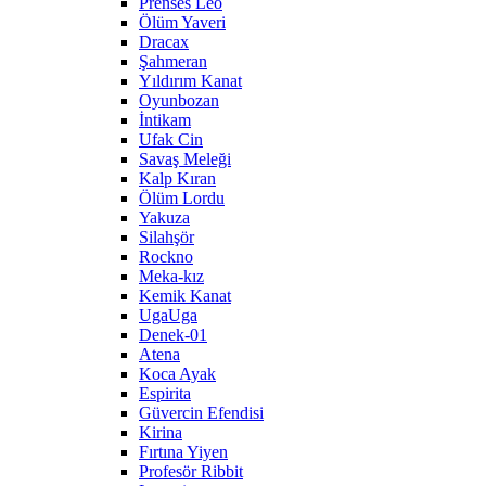
Prenses Leo
Ölüm Yaveri
Dracax
Şahmeran
Yıldırım Kanat
Oyunbozan
İntikam
Ufak Cin
Savaş Meleği
Kalp Kıran
Ölüm Lordu
Yakuza
Silahşör
Rockno
Meka-kız
Kemik Kanat
UgaUga
Denek-01
Atena
Koca Ayak
Espirita
Güvercin Efendisi
Kirina
Fırtına Yiyen
Profesör Ribbit