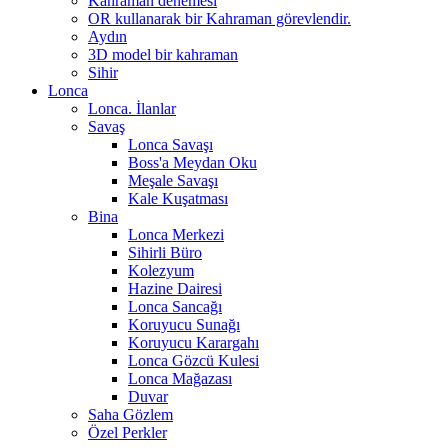
Kahraman denemesi
OR kullanarak bir Kahraman görevlendir.
Aydın
3D model bir kahraman
Sihir
Lonca
Lonca. İlanlar
Savaş
Lonca Savaşı
Boss'a Meydan Oku
Meşale Savaşı
Kale Kuşatması
Bina
Lonca Merkezi
Sihirli Büro
Kolezyum
Hazine Dairesi
Lonca Sancağı
Koruyucu Sunağı
Koruyucu Karargahı
Lonca Gözcü Kulesi
Lonca Mağazası
Duvar
Saha Gözlem
Özel Perkler