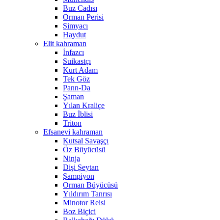
Buz Cadısı
Orman Perisi
Simyacı
Haydut
Elit kahraman
İnfazcı
Suikastçı
Kurt Adam
Tek Göz
Pann-Da
Şaman
Yılan Kraliçe
Buz İblisi
Triton
Efsanevi kahraman
Kutsal Savaşçı
Öz Büyücüsü
Ninja
Dişi Şeytan
Şampiyon
Orman Büyücüsü
Yıldırım Tanrısı
Minotor Reisi
Boz Biçici