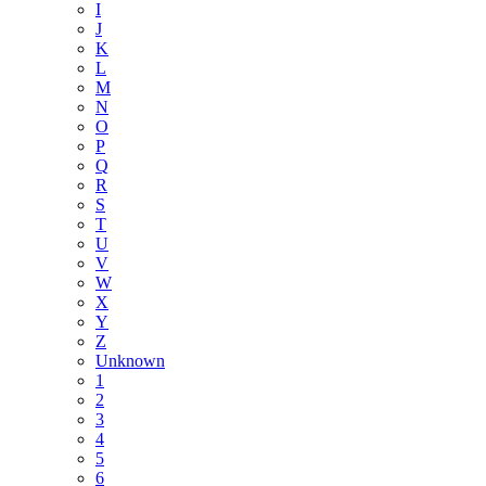
I
J
K
L
M
N
O
P
Q
R
S
T
U
V
W
X
Y
Z
Unknown
1
2
3
4
5
6