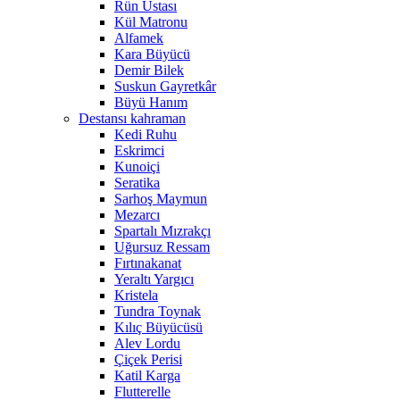
Rün Ustası
Kül Matronu
Alfamek
Kara Büyücü
Demir Bilek
Suskun Gayretkâr
Büyü Hanım
Destansı kahraman
Kedi Ruhu
Eskrimci
Kunoiçi
Seratika
Sarhoş Maymun
Mezarcı
Spartalı Mızrakçı
Uğursuz Ressam
Fırtınakanat
Yeraltı Yargıcı
Kristela
Tundra Toynak
Kılıç Büyücüsü
Alev Lordu
Çiçek Perisi
Katil Karga
Flutterelle