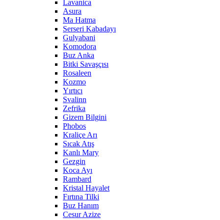
Lavanica
Asura
Ma Hatma
Serseri Kabadayı
Gulyabani
Komodora
Buz Anka
Bitki Savaşçısı
Rosaleen
Kozmo
Yırtıcı
Svalinn
Zefrika
Gizem Bilgini
Phobos
Kraliçe Arı
Sıcak Atış
Kanlı Mary
Gezgin
Koca Ayı
Rambard
Kristal Hayalet
Fırtına Tilki
Buz Hanım
Cesur Azize