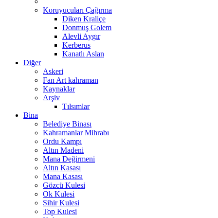
Koruyucuları Çağırma
Diken Kraliçe
Donmuş Golem
Alevli Aygır
Kerberus
Kanatlı Aslan
Diğer
Askeri
Fan Art kahraman
Kaynaklar
Arşiv
Tılsımlar
Bina
Belediye Binası
Kahramanlar Mihrabı
Ordu Kampı
Altın Madeni
Mana Değirmeni
Altın Kasası
Mana Kasası
Gözcü Kulesi
Ok Kulesi
Sihir Kulesi
Top Kulesi