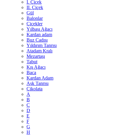
I. Çiçek
II. Çiçek
Gül
Balonlar
Çiçekler
Yılbaşı Ağacı
Kardan adam
Buz Cadısı
Yıldırım Tanrısı
Atadam Kralı
Mezartaşı
Tabut
Kış Ağacı
Baca
Kardan Adam
Aşk Tanrısı
Çikolata
A
B
C
D
E
F
G
H