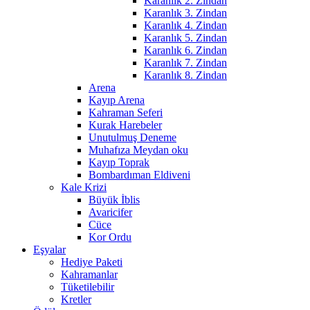
Karanlık 2. Zindan
Karanlık 3. Zindan
Karanlık 4. Zindan
Karanlık 5. Zindan
Karanlık 6. Zindan
Karanlık 7. Zindan
Karanlık 8. Zindan
Arena
Kayıp Arena
Kahraman Seferi
Kurak Harebeler
Unutulmuş Deneme
Muhafıza Meydan oku
Kayıp Toprak
Bombardıman Eldiveni
Kale Krizi
Büyük İblis
Avaricifer
Cüce
Kor Ordu
Eşyalar
Hediye Paketi
Kahramanlar
Tüketilebilir
Kretler