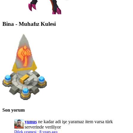
Bina - Muhafız Kulesi
Son yorum
yunus
ne kadar adi işe yaramaz item varsa türk
serverinde veriliyor
Dilek çeşmesi
·
8 years ago