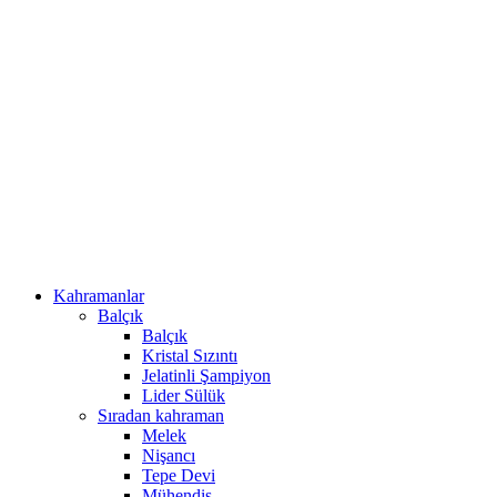
Kahramanlar
Balçık
Balçık
Kristal Sızıntı
Jelatinli Şampiyon
Lider Sülük
Sıradan kahraman
Melek
Nişancı
Tepe Devi
Mühendis