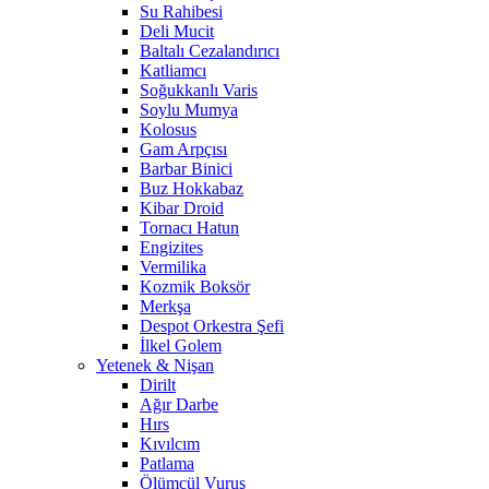
Su Rahibesi
Deli Mucit
Baltalı Cezalandırıcı
Katliamcı
Soğukkanlı Varis
Soylu Mumya
Kolosus
Gam Arpçısı
Barbar Binici
Buz Hokkabaz
Kibar Droid
Tornacı Hatun
Engizites
Vermilika
Kozmik Boksör
Merkşa
Despot Orkestra Şefi
İlkel Golem
Yetenek & Nişan
Dirilt
Ağır Darbe
Hırs
Kıvılcım
Patlama
Ölümcül Vuruş