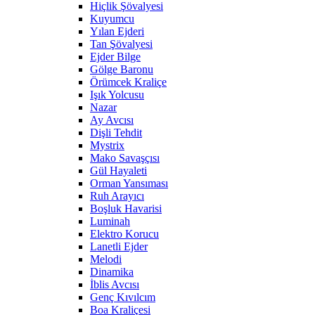
Hiçlik Şövalyesi
Kuyumcu
Yılan Ejderi
Tan Şövalyesi
Ejder Bilge
Gölge Baronu
Örümcek Kraliçe
Işık Yolcusu
Nazar
Ay Avcısı
Dişli Tehdit
Mystrix
Mako Savaşçısı
Gül Hayaleti
Orman Yansıması
Ruh Arayıcı
Boşluk Havarisi
Luminah
Elektro Korucu
Lanetli Ejder
Melodi
Dinamika
İblis Avcısı
Genç Kıvılcım
Boa Kraliçesi