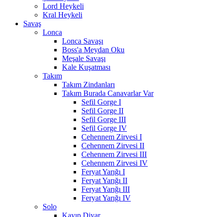
Lord Heykeli
Kral Heykeli
Savaş
Lonca
Lonca Savaşı
Boss'a Meydan Oku
Meşale Savaşı
Kale Kuşatması
Takım
Takım Zindanları
Takım Burada Canavarlar Var
Sefil Gorge I
Sefil Gorge II
Sefil Gorge III
Sefil Gorge IV
Cehennem Zirvesi I
Cehennem Zirvesi II
Cehennem Zirvesi III
Cehennem Zirvesi IV
Feryat Yarığı I
Feryat Yarığı II
Feryat Yarığı III
Feryat Yarığı IV
Solo
Kayıp Diyar