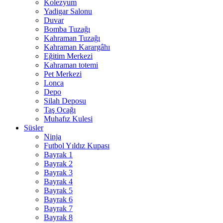
Kolezyum
Yadigar Salonu
Duvar
Bomba Tuzağı
Kahraman Tuzağı
Kahraman Karargâhı
Eğitim Merkezi
Kahraman totemi
Pet Merkezi
Lonca
Depo
Silah Deposu
Taş Ocağı
Muhafız Kulesi
Süsler
Ninja
Futbol Yıldız Kupası
Bayrak 1
Bayrak 2
Bayrak 3
Bayrak 4
Bayrak 5
Bayrak 6
Bayrak 7
Bayrak 8