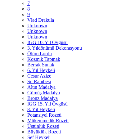
7
8
9
Vlad Drakula
Unknown
Unknown
Unknown
IGG 10. Yıl Övgüsü
3. Yıldönümü Dekorasyonu
Ölüm Lordu
Kozmik Tapınak
Berrak Sunak
6. Yıl Heykeli
Cesur Azize
Su Rahibesi
Altın Madalya
Gümüş Madalya
Bronz Madalya
IGG 15. Yıl Övgüsü
8. Yıl Heykeli
Potansiyel Rozeti
Mükemmellik Rozeti
Üstünlük Rozeti
Büyüklük Rozeti
Şef Heykeli