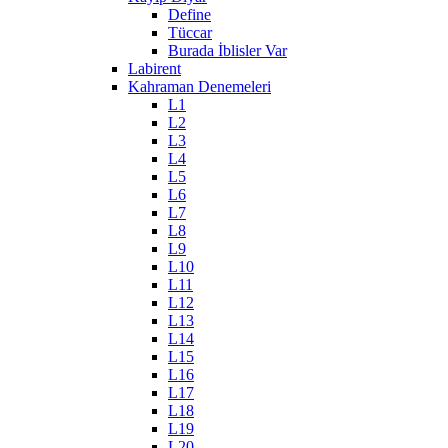
Define
Tüccar
Burada İblisler Var
Labirent
Kahraman Denemeleri
L1
L2
L3
L4
L5
L6
L7
L8
L9
L10
L11
L12
L13
L14
L15
L16
L17
L18
L19
L20