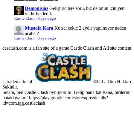
Demonisius
Geliştiricilere soru, biz de onun için yeni
yıldır bekledik.
Castle Clash
·
8 years ago
Mustafa Kara
Kutsal çekiç 2 aydır yapılmıyor neden
acaba ?
Castle Clash
·
8 years ago
casclash.com is a fan site of a game Castle Clash and All site content
is trademarks of
©IGG Tüm Hakları
Saklıdır.
Selam, ben Castle Clash oynuyorum! Gelip bana katılsana, birilerini
pataklayalım! https://play.google.com/store/apps/details?
id=com.igg.castleclash