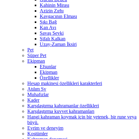
Kahinin Mirası
Azizin Zırhı
Kavgacının Elması
Sıkı Bağ
Kan Avı
Savaş Şevki
Şifalı Kalkan
Uzay-Zaman İksiri
Pet
Süper Pet
Ekipman
Efsunlar
Ekipman
Özellikler
Hesap makinesi özellikleri karakterleri
Atılım Sv
Muhafızlar
Kader
Karşılaştırma kahramanlar özellikleri
Karşılaştırma kuvvet kahramanları
Hangi kahraman koymak için bir yetenek, bir rune veya
büyü.
Evrim ve deneyim
Kostümler