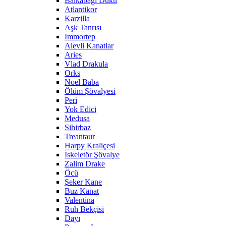
Balkabağı Dükü
Atlantikor
Karzilla
Aşk Tanrısı
Immortep
Alevli Kanatlar
Aries
Vlad Drakula
Orks
Noel Baba
Ölüm Şövalyesi
Peri
Yok Edici
Medusa
Sihirbaz
Treantaur
Harpy Kraliçesi
İskeletör Şövalye
Zalim Drake
Öcü
Şeker Kane
Buz Kanat
Valentina
Ruh Bekçisi
Dayı