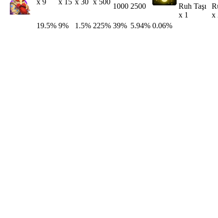
x 9
x 15
x 30
x 500
Ruh Taşı
R
1000
2500
x 1
x
19.5%
9%
1.5%
225%
39%
5.94%
0.06%